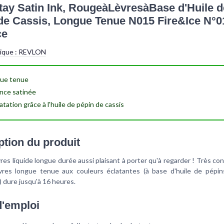
tay Satin Ink, RougeàLèvresàBase d'Huile d
de Cassis, Longue Tenue N015 Fire&Ice N°0
ce
tique :
REVLON
ue tenue
ance satinée
atation
grâce à l'huile de pépin de cassis
ption du produit
res liquide longue durée aussi plaisant à porter qu'à regarder ! Très con
vres longue tenue aux couleurs éclatantes (à base d'huile de pépin
 dure jusqu'à 16 heures.
'emploi