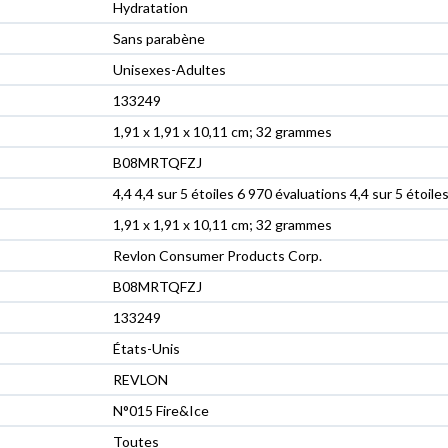
‎Hydratation
‎Sans parabène
‎Unisexes-Adultes
‎133249
‎1,91 x 1,91 x 10,11 cm; 32 grammes
‎B08MRTQFZJ
4,4 4,4 sur 5 étoiles 6 970 évaluations 4,4 sur 5 étoile
1,91 x 1,91 x 10,11 cm; 32 grammes
Revlon Consumer Products Corp.
B08MRTQFZJ
133249
États-Unis
REVLON
N°015 Fire&Ice
Toutes