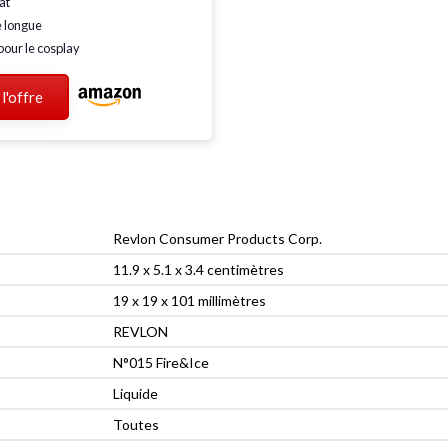
at
e
longue
pour le
cosplay
 l'offre
‎Revlon Consumer Products Corp.
‎11.9 x 5.1 x 3.4 centimètres
‎19 x 19 x 101 millimètres
‎REVLON
‎N°015 Fire&Ice
‎Liquide
‎Toutes