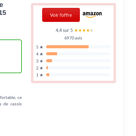
e
15
Voir l'offre
4,4 sur 5
★★★★★
★★★★★
6970 avis
5 ★
4 ★
3 ★
2 ★
1 ★
fortable, ce
s de cassis