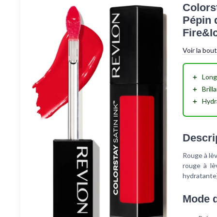
Colors
Pépin 
Fire&I
Voir la bou
＋
Long
＋
Brill
＋
Hydr
Descri
Rouge à lèv
rouge à lè
hydratante)
Mode d