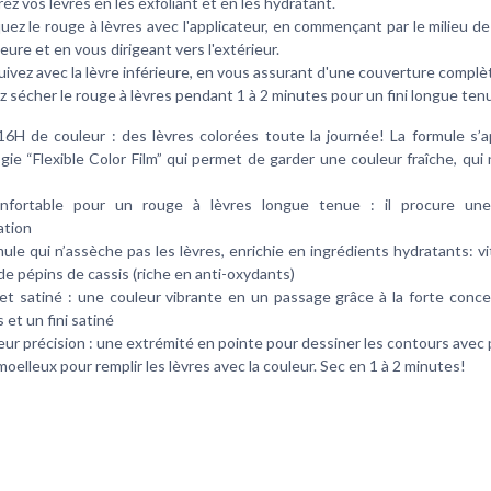
ez vos lèvres en les exfoliant et en les hydratant.
uez le rouge à lèvres avec l'applicateur, en commençant par le milieu de
eure et en vous dirigeant vers l'extérieur.
ivez avec la lèvre inférieure, en vous assurant d'une couverture complè
z sécher le rouge à lèvres pendant 1 à 2 minutes pour un fini longue ten
16H de couleur : des lèvres colorées toute la journée! La formule s’a
gie “Flexible Color Film” qui permet de garder une couleur fraîche, qui
onfortable pour un rouge à lèvres longue tenue : il procure une
ation
ule qui n’assèche pas les lèvres, enrichie en ingrédients hydratants: v
de pépins de cassis (riche en anti-oxydants)
et satiné : une couleur vibrante en un passage grâce à la forte conce
et un fini satiné
eur précision : une extrémité en pointe pour dessiner les contours avec 
oelleux pour remplir les lèvres avec la couleur. Sec en 1 à 2 minutes!