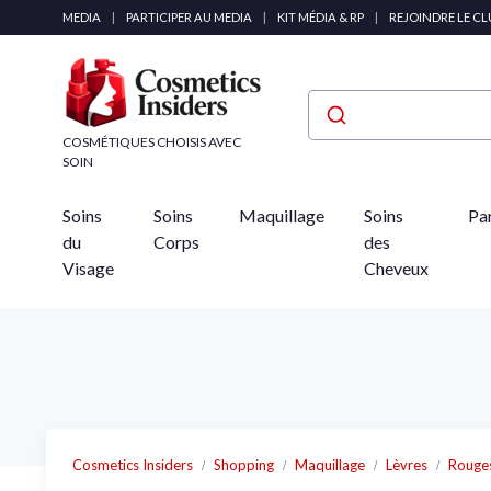
Panneau de gestion des cookies
MEDIA
|
PARTICIPER AU MEDIA
|
KIT MÉDIA & RP
|
REJOINDRE LE C
COSMÉTIQUES CHOISIS AVEC
SOIN
Soins
Soins
Maquillage
Soins
Pa
du
Corps
des
Visage
Cheveux
Cosmetics Insiders
Shopping
Maquillage
Lèvres
Rouges