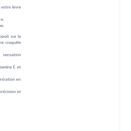
 votre lèvre
te.
ue.
ppuit sur la
 ne craquèle
 sensation
itamine E et
ntration en
précision et