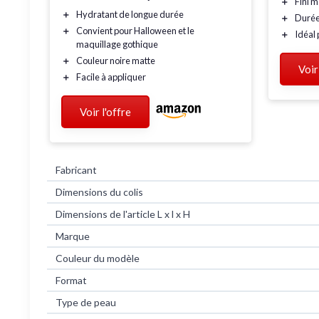
＋
Fini
m
＋
Hydratant
de longue durée
＋
Duré
＋
Convient
pour Halloween et le
＋
Idéal 
maquillage gothique
＋
Couleur
noire matte
Voir
＋
Facile à appliquer
Voir l'offre
Fabricant
Dimensions du colis
Dimensions de l'article L x l x H
Marque
Couleur du modèle
Format
Type de peau