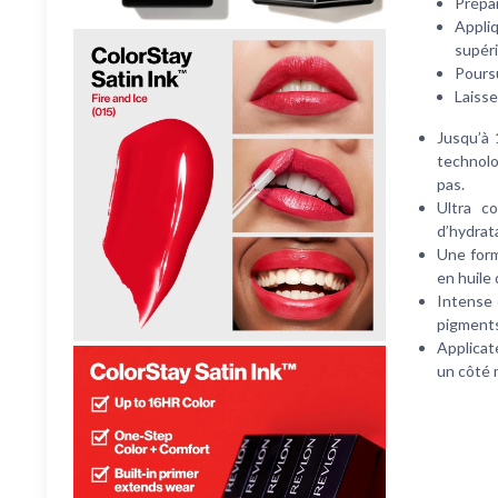
Prépar
Appliq
supéri
Poursu
Laisse
Jusqu’à 
technolo
pas.
Ultra c
d’hydrat
Une form
en huile 
Intense 
pigments 
Applicat
un côté m