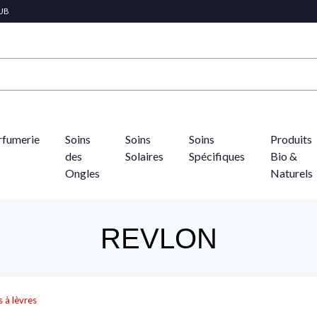
LUB
rfumerie
Soins
Soins
Soins
Produits
des
Solaires
Spécifiques
Bio &
Ongles
Naturels
REVLON
 à lèvres