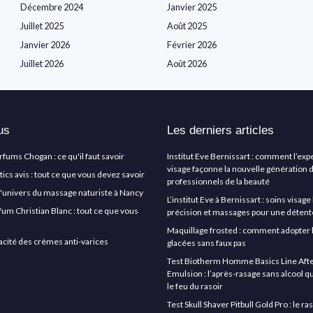
Décembre 2024
Janvier 2025
Juillet 2025
Août 2025
Janvier 2026
Février 2026
Juillet 2026
Août 2026
us
Les derniers articles
arfums Chogan : ce qu'il faut savoir
Institut Eve Bernissart : comment l’exp
visage façonne la nouvelle génération 
cs avis : tout ce que vous devez savoir
professionnels de la beauté
l'univers du massage naturiste à Nancy
L’institut Eve à Bernissart : soins visag
rfum Christian Blanc : tout ce que vous
précision et massages pour une détent
Maquillage frosted : comment adopter 
icacité des crèmes anti-varices
glacées sans faux pas
Test Biotherm Homme Basics Line Aft
Emulsion : l’après-rasage sans alcool q
le feu du rasoir
Test Skull Shaver Pitbull Gold Pro : le r