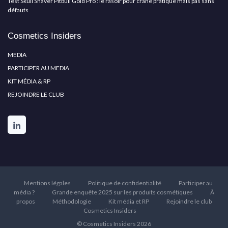
Test Skull Shaver Pitbull Gold Pro : le rasoir pour crâne pratique mais pas sans
défauts
Cosmetics Insiders
MEDIA
PARTICIPER AU MEDIA
KIT MÉDIA & RP
REJOINDRE LE CLUB
Mentions légales
Politique de confidentialité
Participer au
média ?
Grande enquête 2025 sur les produits cosmétiques
À
propos
Méthodologie
Kit média et RP
Rejoindre le club
Cosmetics Insiders
© Cosmetics Insiders 2026