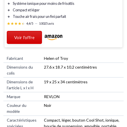
＋
Système ionique
pour moins de frisottis
＋
Compact
et
léger
＋
Touche air frais
pour un fini parfait
★★★★★
★★★★★
4,4/5
—
10025 avis
Voir l'offre
Fabricant
‎Helen of Troy
Dimensions du
‎27.6 x 18.7 x 10.2 centimètres
colis
Dimensions de
‎19 x 25 x 34 centimètres
l'article L x l x H
Marque
‎REVLON
Couleur du
‎Noir
modèle
Caractéristiques
‎Compact, léger, bouton Cool Shot, ionique,
spéciales
boucle de suspension, amovible, portable,