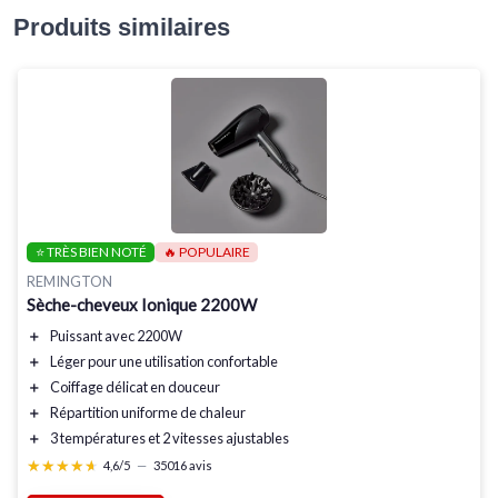
Produits similaires
⭐ TRÈS BIEN NOTÉ
🔥 POPULAIRE
REMINGTON
Sèche-cheveux Ionique 2200W
＋
Puissant
avec 2200W
＋
Léger
pour une utilisation confortable
＋
Coiffage délicat
en douceur
＋
Répartition uniforme
de chaleur
＋
3 températures
et
2 vitesses
ajustables
★★★★★
★★★★★
4,6/5
—
35016 avis