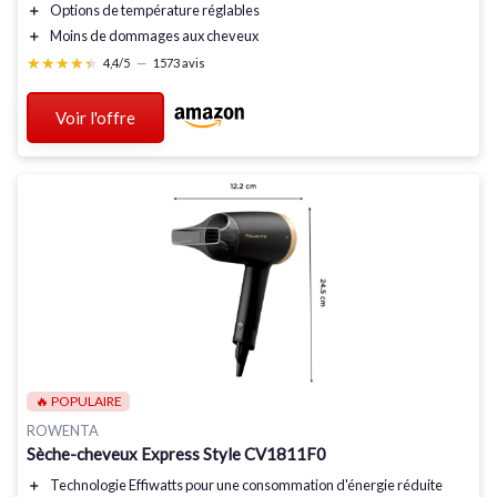
＋
Options de température
réglables
＋
Moins de dommages
aux cheveux
★★★★★
★★★★★
4,4/5
—
1573 avis
Voir l'offre
🔥 POPULAIRE
ROWENTA
Sèche-cheveux Express Style CV1811F0
＋
Technologie Effiwatts
pour une consommation d'énergie réduite