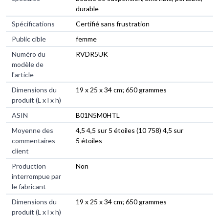
durable
Spécifications
‎Certifié sans frustration
Public cible
‎femme
Numéro du
‎RVDR5UK
modèle de
l'article
Dimensions du
‎19 x 25 x 34 cm; 650 grammes
produit (L x l x h)
ASIN
‎B01N5M0HTL
Moyenne des
4,5 4,5 sur 5 étoiles (10 758) 4,5 sur
commentaires
5 étoiles
client
Production
Non
interrompue par
le fabricant
Dimensions du
19 x 25 x 34 cm; 650 grammes
produit (L x l x h)