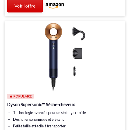
Voir l'offre
🔥 POPULAIRE
Dyson Supersonic™ Sèche-cheveux
＋
Technologie avancée
pour un séchage rapide
＋
Design ergonomique
et élégant
＋
Petite taille
et facile à transporter