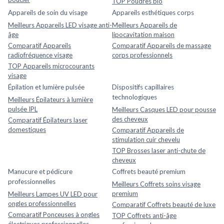
TOP Poudres bio
Appareils de soin du visage
Appareils esthétiques corps
Meilleurs Appareils LED visage anti-
Meilleurs Appareils de
âge
lipocavitation maison
Comparatif Appareils
Comparatif Appareils de massage
radiofréquence visage
corps professionnels
TOP Appareils microcourants
visage
Épilation et lumière pulsée
Dispositifs capillaires
technologiques
Meilleurs Épilateurs à lumière
pulsée IPL
Meilleurs Casques LED pour pousse
des cheveux
Comparatif Épilateurs laser
domestiques
Comparatif Appareils de
stimulation cuir chevelu
TOP Brosses laser anti-chute de
cheveux
Manucure et pédicure
Coffrets beauté premium
professionnelles
Meilleurs Coffrets soins visage
premium
Meilleurs Lampes UV LED pour
ongles professionnelles
Comparatif Coffrets beauté de luxe
Comparatif Ponceuses à ongles
TOP Coffrets anti-âge