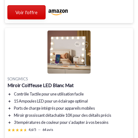
Voir l'offre
SONGMICS
Miroir Coiffeuse LED Blanc Mat
＋
Contrôle Tactile
pour une utilisation facile
＋
15 Ampoules LED
pour un éclairage optimal
＋
Ports de charge intégrés pour appareils mobiles
＋
Miroir grossissant détachable 10X pour des détails précis
＋
3 températures de couleur pour s'adapter à vos besoins
★★★★★
★★★★★
4,6/5
—
64 avis