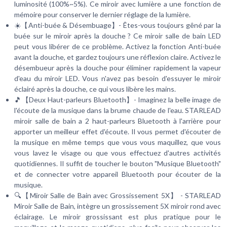
luminosité (100%~5%). Ce miroir avec lumière a une fonction de
mémoire pour conserver le dernier réglage de la lumière.
☀️【Anti-buée & Désembuage】- Êtes-vous toujours gêné par la
buée sur le miroir après la douche ? Ce miroir salle de bain LED
peut vous libérer de ce problème. Activez la fonction Anti-buée
avant la douche, et gardez toujours une réflexion claire. Activez le
désembueur après la douche pour éliminer rapidement la vapeur
d'eau du miroir LED. Vous n'avez pas besoin d'essuyer le miroir
éclairé après la douche, ce qui vous libère les mains.
🎵【Deux Haut-parleurs Bluetooth】- Imaginez la belle image de
l'écoute de la musique dans la brume chaude de l'eau. STARLEAD
miroir salle de bain a 2 haut-parleurs Bluetooth à l'arrière pour
apporter un meilleur effet d'écoute. Il vous permet d'écouter de
la musique en même temps que vous vous maquillez, que vous
vous lavez le visage ou que vous effectuez d'autres activités
quotidiennes. Il suffit de toucher le bouton "Musique Bluetooth"
et de connecter votre appareil Bluetooth pour écouter de la
musique.
🔍【Miroir Salle de Bain avec Grossissement 5X】 - STARLEAD
Miroir Salle de Bain, intègre un grossissement 5X miroir rond avec
éclairage. Le miroir grossissant est plus pratique pour le