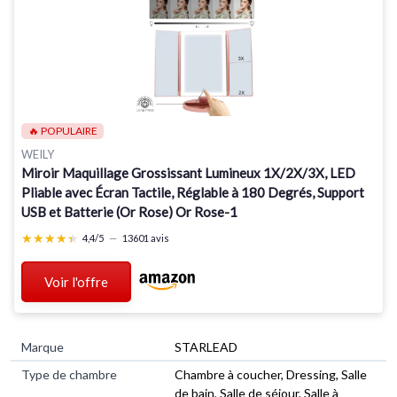
🔥 POPULAIRE
WEILY
Miroir Maquillage Grossissant Lumineux 1X/2X/3X, LED
Pliable avec Écran Tactile, Réglable à 180 Degrés, Support
USB et Batterie (Or Rose) Or Rose-1
★★★★★
★★★★★
4,4/5
—
13601 avis
Voir l'offre
Marque
STARLEAD
Type de chambre
Chambre à coucher, Dressing, Salle
de bain, Salle de séjour, Salle à