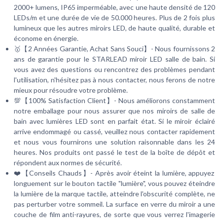
2000+ lumens, IP65 imperméable, avec une haute densité de 120
LEDs/m et une durée de vie de 50.000 heures. Plus de 2 fois plus
lumineux que les autres miroirs LED, de haute qualité, durable et
économe en énergie.
🥇【2 Années Garantie, Achat Sans Souci】- Nous fournissons 2
ans de garantie pour le STARLEAD miroir LED salle de bain. Si
vous avez des questions ou rencontrez des problèmes pendant
l'utilisation, n'hésitez pas à nous contacter, nous ferons de notre
mieux pour résoudre votre problème.
💯【100% Satisfaction Client】- Nous améliorons constamment
notre emballage pour nous assurer que nos miroirs de salle de
bain avec lumières LED sont en parfait état. Si le miroir éclairé
arrive endommagé ou cassé, veuillez nous contacter rapidement
et nous vous fournirons une solution raisonnable dans les 24
heures. Nos produits ont passé le test de la boîte de dépôt et
répondent aux normes de sécurité.
❤️【Conseils Chauds】- Après avoir éteint la lumière, appuyez
longuement sur le bouton tactile "lumière", vous pouvez éteindre
la lumière de la marque tactile, atteindre l'obscurité complète, ne
pas perturber votre sommeil. La surface en verre du miroir a une
couche de film anti-rayures, de sorte que vous verrez l'imagerie