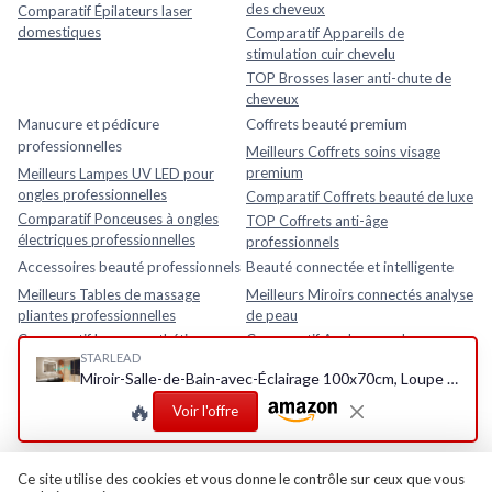
des cheveux
Comparatif Épilateurs laser
domestiques
Comparatif Appareils de
stimulation cuir chevelu
TOP Brosses laser anti-chute de
cheveux
Manucure et pédicure
Coffrets beauté premium
professionnelles
Meilleurs Coffrets soins visage
premium
Meilleurs Lampes UV LED pour
ongles professionnelles
Comparatif Coffrets beauté de luxe
Comparatif Ponceuses à ongles
TOP Coffrets anti-âge
électriques professionnelles
professionnels
Accessoires beauté professionnels
Beauté connectée et intelligente
Meilleurs Tables de massage
Meilleurs Miroirs connectés analyse
pliantes professionnelles
de peau
Comparatif Loupes esthétiques
Comparatif Analyseurs de peau
STARLEAD
avec lampe LED
électroniques
Miroir-Salle-de-Bain-avec-Éclairage 100x70cm, Loupe 5X, Bluetooth, Dimmable, 3 Couleurs Lumière, Anti-buée, Mémoire, IP44 Etanchéité, Verre Trempé HD Miroir-Mural 70L x 100l cm M3017 Stuttgart Argent (Bluetooth + 5x Loupe)
TOP Fauteuils esthétiques
TOP Appareils beauté intelligents
🔥
réglables
avec application mobile
Voir l'offre
Rasage et soins homme
Meilleurs Après-rasages
Ce site utilise des cookies et vous donne le contrôle sur ceux que vous