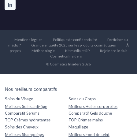
Mentions légales
Politique de confidentialité
Participer au
média ?
Grande enquête 2025 sur les produits cosmétiques
À
propos
Méthodologie
Kit média et RP
Rejoindre le club
Cosmetics Insiders
© Cosmetics Insiders 2026
Nos meilleurs comparatifs
Soins du Visage
Soins du Corps
Meilleurs Soins anti-âge
Meilleurs Huiles corporelles
Comparatif Sérums
Comparatif Gels douche
TOP Crèmes hydratantes
TOP Crèmes mains
Soins des Cheveux
Maquillage
Meilleurs Shampoings
Meilleurs Fond de teint