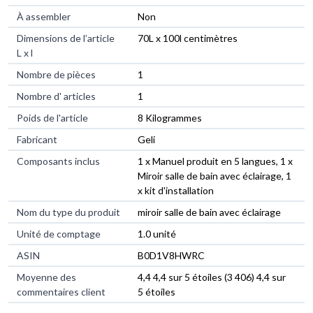
À assembler
Non
Dimensions de l’article
70L x 100l centimètres
L x l
Nombre de pièces
1
Nombre d' articles
1
Poids de l'article
8 Kilogrammes
Fabricant
Geli
Composants inclus
1 x Manuel produit en 5 langues, 1 x
Miroir salle de bain avec éclairage, 1
x kit d'installation
Nom du type du produit
miroir salle de bain avec éclairage
Unité de comptage
1.0 unité
ASIN
B0D1V8HWRC
Moyenne des
4,4 4,4 sur 5 étoiles (3 406) 4,4 sur
commentaires client
5 étoiles