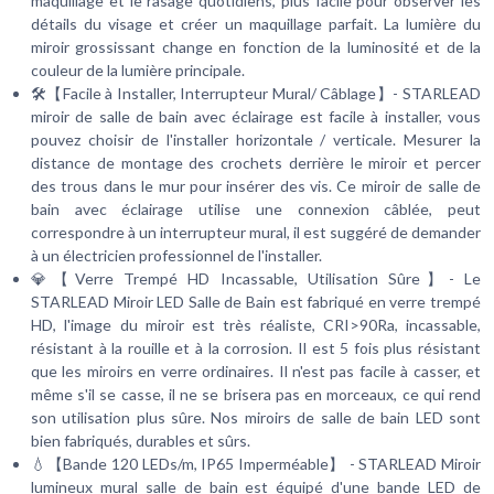
maquillage et le rasage quotidiens, plus facile pour observer les
détails du visage et créer un maquillage parfait. La lumière du
miroir grossissant change en fonction de la luminosité et de la
couleur de la lumière principale.
🛠️【Facile à Installer, Interrupteur Mural/ Câblage】- STARLEAD
miroir de salle de bain avec éclairage est facile à installer, vous
pouvez choisir de l'installer horizontale / verticale. Mesurer la
distance de montage des crochets derrière le miroir et percer
des trous dans le mur pour insérer des vis. Ce miroir de salle de
bain avec éclairage utilise une connexion câblée, peut
correspondre à un interrupteur mural, il est suggéré de demander
à un électricien professionnel de l'installer.
💎【Verre Trempé HD Incassable, Utilisation Sûre】- Le
STARLEAD Miroir LED Salle de Bain est fabriqué en verre trempé
HD, l'image du miroir est très réaliste, CRI>90Ra, incassable,
résistant à la rouille et à la corrosion. Il est 5 fois plus résistant
que les miroirs en verre ordinaires. Il n'est pas facile à casser, et
même s'il se casse, il ne se brisera pas en morceaux, ce qui rend
son utilisation plus sûre. Nos miroirs de salle de bain LED sont
bien fabriqués, durables et sûrs.
💧【Bande 120 LEDs/m, IP65 Imperméable】 - STARLEAD Miroir
lumineux mural salle de bain est équipé d'une bande LED de