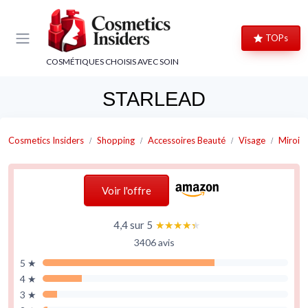
Panneau de gestion des cookies
TOPs
COSMÉTIQUES CHOISIS AVEC SOIN
STARLEAD
Cosmetics Insiders
Shopping
Accessoires Beauté
Visage
Miroirs
Voir l'offre
4,4 sur 5
★★★★★
★★★★★
3406 avis
5 ★
4 ★
3 ★