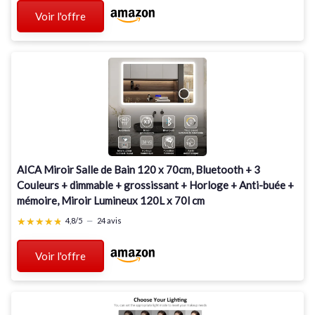
Voir l'offre
AICA Miroir Salle de Bain 120 x 70cm, Bluetooth + 3
Couleurs + dimmable + grossissant + Horloge + Anti-buée +
mémoire, Miroir Lumineux 120L x 70l cm
★★★★★
★★★★★
4,8/5
—
24 avis
Voir l'offre