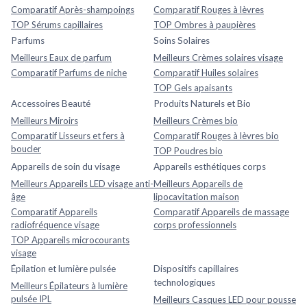
Comparatif Après-shampoings
Comparatif Rouges à lèvres
TOP Sérums capillaires
TOP Ombres à paupières
Parfums
Soins Solaires
Meilleurs Eaux de parfum
Meilleurs Crèmes solaires visage
Comparatif Parfums de niche
Comparatif Huiles solaires
TOP Gels apaisants
Accessoires Beauté
Produits Naturels et Bio
Meilleurs Miroirs
Meilleurs Crèmes bio
Comparatif Lisseurs et fers à
Comparatif Rouges à lèvres bio
boucler
TOP Poudres bio
Appareils de soin du visage
Appareils esthétiques corps
Meilleurs Appareils LED visage anti-
Meilleurs Appareils de
âge
lipocavitation maison
Comparatif Appareils
Comparatif Appareils de massage
radiofréquence visage
corps professionnels
TOP Appareils microcourants
visage
Épilation et lumière pulsée
Dispositifs capillaires
technologiques
Meilleurs Épilateurs à lumière
pulsée IPL
Meilleurs Casques LED pour pousse