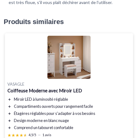
est très floue, s'il vous plaît déchirer avant de l'utiliser.
Produits similaires
VASAGLE
Coiffeuse Moderne avec Miroir LED
＋
Miroir LED
à luminosité réglable
＋
Compartiments ouverts
pour rangement facile
＋
Étagères réglables
pour s'adapter à vos besoins
＋
Design moderne
en blanc nuage
＋
Comprend un tabouret
confortable
★★★★★
★★★★★
4,5/5
—
1 avis