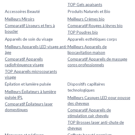
TOP Gels apaisants
Accessoires Beauté
Produits Naturels et Bio
Meilleurs Miroirs
Meilleurs Crèmes bio
Comparatif Lisseurs et fers à
Comparatif Rouges à lèvres bio
boucler
TOP Poudres bio
Appareils de soin du visage
Appareils esthétiques corps
Meilleurs Appareils LED visage anti-
Meilleurs Appareils de
âge
lipocavitation maison
Comparatif Appareils
Comparatif Appareils de massage
radiofréquence visage
corps professionnels
TOP Appareils microcourants
visage
Épilation et lumière pulsée
Dispositifs capillaires
technologiques
Meilleurs Épilateurs à lumière
pulsée IPL
Meilleurs Casques LED pour pousse
des cheveux
Comparatif Épilateurs laser
domestiques
Comparatif Appareils de
stimulation cuir chevelu
TOP Brosses laser anti-chute de
cheveux
Manucure et pédicure
Coffrets beauté premium