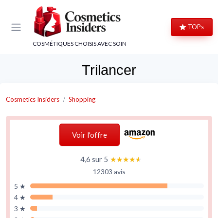
Panneau de gestion des cookies
TOPs
COSMÉTIQUES CHOISIS AVEC SOIN
Trilancer
Cosmetics Insiders
Shopping
Voir l'offre
4,6 sur 5
★★★★★
★★★★★
12303 avis
5 ★
4 ★
3 ★