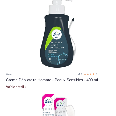
Veet
4.2
☆☆☆☆☆
★★★★★
Crème Dépilatoire Homme - Peaux Sensibles - 400 ml
Voir le détail