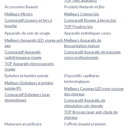
TOP Gels apaisants
Accessoires Beauté
Produits Naturels et Bio
Meilleurs Miroirs
Meilleurs Crèmes bio
Comparatif Lisseurs et fers à
Comparatif Rouges à lèvres bio
boucler
TOP Poudres bio
Appareils de soin du visage
Appareils esthétiques corps
Meilleurs Appareils LED visage anti-
Meilleurs Appareils de
âge
lipocavitation maison
Comparatif Appareils
Comparatif Appareils de massage
radiofréquence visage
corps professionnels
TOP Appareils microcourants
visage
Épilation et lumière pulsée
Dispositifs capillaires
technologiques
Meilleurs Épilateurs à lumière
pulsée IPL
Meilleurs Casques LED pour pousse
des cheveux
Comparatif Épilateurs laser
domestiques
Comparatif Appareils de
stimulation cuir chevelu
TOP Brosses laser anti-chute de
cheveux
Manucure et pédicure
Coffrets beauté premium