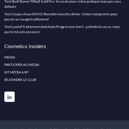
Test Skull Shaver Pitbull Gold Pro : le rasoir pour crâne pratique mais pas sans
défauts
Test Coupe choux DOVO Shavette manche olivier : le bon compromis pour
passer au rasage traditionnel
Test Luxéol Traitement Antichute Progressive 3en1 : ça limite la casse, mais
pas le miracle annoncé
Cosmetics Insiders
MEDIA
PARTICIPER AU MEDIA
KIT MÉDIA & RP
REJOINDRE LE CLUB