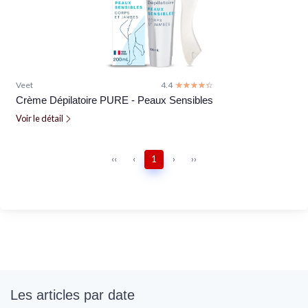
Veet
4.4
☆☆☆☆☆
★★★★★
Crème Dépilatoire PURE - Peaux Sensibles
Voir le détail
‹‹
‹
1
›
››
Les articles par date