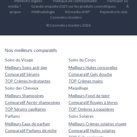
Mentions légales
Politique de confidentialité
Participer au
média ?
Grande enquête 2025 sur les produits cosmétiques
À
propos
Méthodologie
Kit média et RP
Rejoindre le club
Cosmetics Insiders
© Cosmetics Insiders 2026
Nos meilleurs comparatifs
Soins du Visage
Soins du Corps
Meilleurs Soins anti-âge
Meilleurs Huiles corporelles
Comparatif Sérums
Comparatif Gels douche
TOP Crèmes hydratantes
TOP Crèmes mains
Soins des Cheveux
Maquillage
Meilleurs Shampoings
Meilleurs Fond de teint
Comparatif Après-shampoings
Comparatif Rouges à lèvres
TOP Sérums capillaires
TOP Ombres à paupières
Parfums
Soins Solaires
Meilleurs Eaux de parfum
Meilleurs Crèmes solaires visage
Comparatif Parfums de niche
Comparatif Huiles solaires