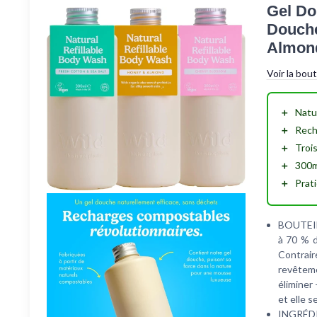
Gel Do
Douche
Almond
Voir la bou
＋
Natu
＋
Rech
＋
Troi
＋
300m
＋
Prat
BOUTEIL
à 70 % d
Contrair
revêteme
éliminer
et elle 
INGRÉDIE