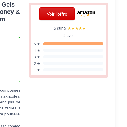
 Gels
Honey &
Voir l'offre
om
5 sur 5
★★★★★
★★★★★
2 avis
5 ★
4 ★
3 ★
2 ★
1 ★
 composées
 agricoles.
ient pas de
t faciles à
re poubelle,
ousse comme