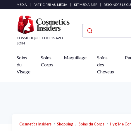
Panneau de gestion des cookies
MEDIA
|
PARTICIPER AU MEDIA
|
KIT MÉDIA & RP
|
REJOINDRE LE C
COSMÉTIQUES CHOISIS AVEC
SOIN
Soins
Soins
Maquillage
Soins
Pa
du
Corps
des
Visage
Cheveux
Cosmetics Insiders
Shopping
Soins du Corps
Hygiène Cor