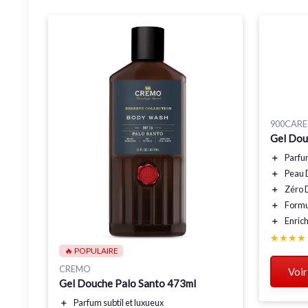
900CARE
Gel Douc
＋
Parf
＋
Peau
＋
Zéro
＋
Form
＋
Enrich
★★★★
★★★★
🔥 POPULAIRE
CREMO
Voir
Gel Douche Palo Santo 473ml
＋
Parfum subtil
et luxueux