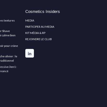
Cosmetics Insiders
les textures
MEDIA
PARTICIPER AU MEDIA
er Shave
KIT MÉDIA & RP
ui calme bien
REJOINDRE LE CLUB
asoir pour crâne
 olivier : le
raditionnel
essive 3en1 :
annoncé