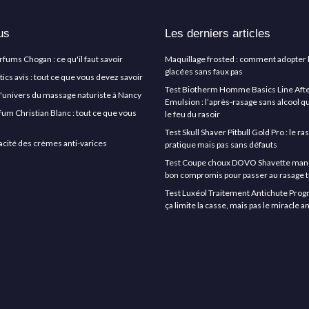
us
Les derniers articles
arfums Chogan : ce qu'il faut savoir
Maquillage frosted : comment adopter 
glacées sans faux pas
cs avis : tout ce que vous devez savoir
Test Biotherm Homme Basics Line Aft
l'univers du massage naturiste à Nancy
Emulsion : l’après-rasage sans alcool q
rfum Christian Blanc : tout ce que vous
le feu du rasoir
Test Skull Shaver Pitbull Gold Pro : le r
icacité des crèmes anti-varices
pratique mais pas sans défauts
Test Coupe choux DOVO Shavette manche
bon compromis pour passer au rasage t
Test Luxéol Traitement Antichute Progr
ça limite la casse, mais pas le miracle 