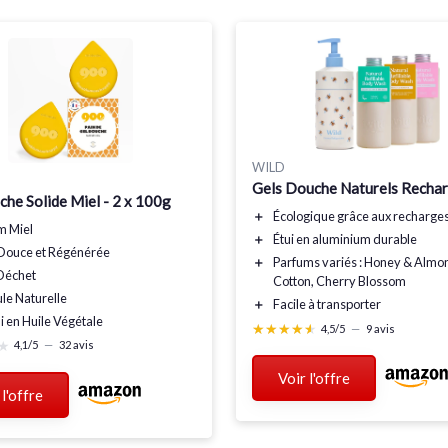
WILD
Gels Douche Naturels Recha
he Solide Miel - 2 x 100g
＋
Écologique grâce aux recharge
um
Miel
＋
Étui en aluminium
durable
Douce
et
Régénérée
＋
Parfums variés
: Honey & Almon
Déchet
Cotton, Cherry Blossom
ule
Naturelle
＋
Facile à transporter
i en
Huile Végétale
★★★★★
★★★★★
4,5/5
—
9 avis
★
★
4,1/5
—
32 avis
Voir l'offre
 l'offre