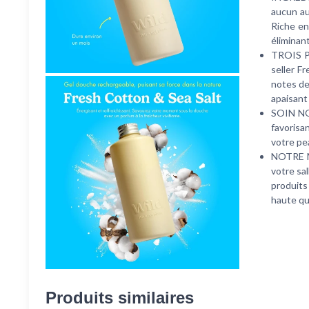
aucun au
Riche en
éliminant
TROIS P
seller F
notes de
apaisant 
SOIN NO
favorisa
votre pe
NOTRE MI
votre sa
produits 
haute qu
Produits similaires