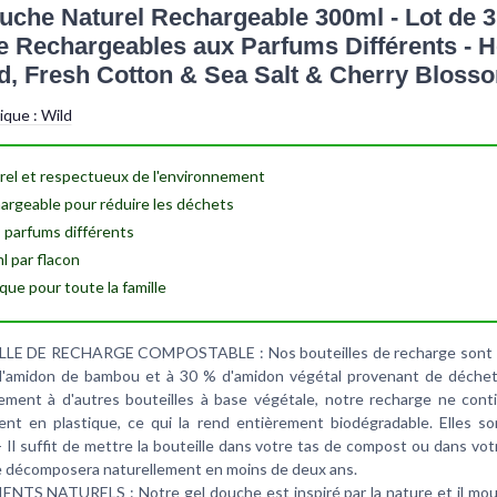
uche Naturel Rechargeable 300ml - Lot de 3
 Rechargeables aux Parfums Différents - 
, Fresh Cotton & Sea Salt & Cherry Bloss
tique :
Wild
rel
et respectueux de l'environnement
argeable
pour réduire les déchets
s parfums
différents
l
par flacon
ique
pour toute la famille
LE DE RECHARGE COMPOSTABLE : Nos bouteilles de recharge sont
'amidon de bambou et à 30 % d'amidon végétal provenant de déchets
ement à d'autres bouteilles à base végétale, notre recharge ne cont
nt en plastique, ce qui la rend entièrement biodégradable. Elles son
 - Il suffit de mettre la bouteille dans votre tas de compost ou dans vot
se décomposera naturellement en moins de deux ans.
NTS NATURELS : Notre gel douche est inspiré par la nature et il m