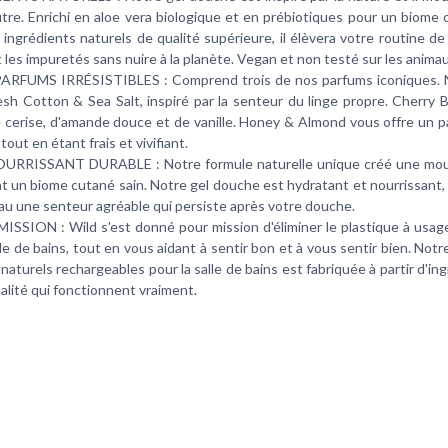
tre. Enrichi en aloe vera biologique et en prébiotiques pour un biome 
 ingrédients naturels de qualité supérieure, il élèvera votre routine d
 les impuretés sans nuire à la planète. Vegan et non testé sur les animau
ARFUMS IRRÉSISTIBLES : Comprend trois de nos parfums iconiques. 
resh Cotton & Sea Salt, inspiré par la senteur du linge propre. Cherry
 cerise, d'amande douce et de vanille. Honey & Almond vous offre un p
tout en étant frais et vivifiant.
URRISSANT DURABLE : Notre formule naturelle unique créé une mou
nt un biome cutané sain. Notre gel douche est hydratant et nourrissant, 
au une senteur agréable qui persiste après votre douche.
SSION : Wild s'est donné pour mission d'éliminer le plastique à usag
lle de bains, tout en vous aidant à sentir bon et à vous sentir bien. No
naturels rechargeables pour la salle de bains est fabriquée à partir d'in
alité qui fonctionnent vraiment.