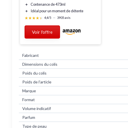
＋
Contenance de
473ml
＋
Idéal pour un moment de
détente
★★★★★
★★★★★
4,4/5
—
3905 avis
Voir l'offre
Fabricant
Dimensions du colis
Poids du colis
Poids de l'article
Marque
Format
Volume indicatif
Parfum
Type de peau