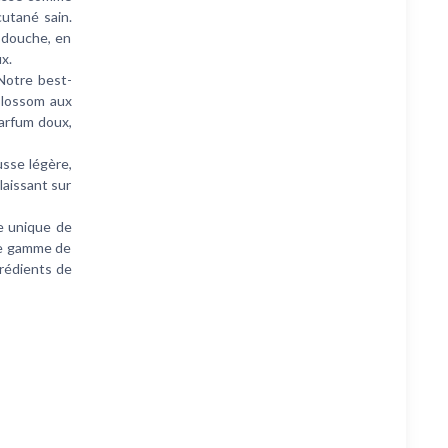
cutané sain.
e douche, en
x.
Notre best-
 Blossom aux
arfum doux,
sse légère,
laissant sur
e unique de
tre gamme de
grédients de