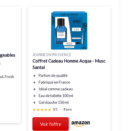
JEANNE EN PROVENCE
rgeables
Coffret Cadeau Homme Acqua - Musc
s
Santal
＋
Parfum de qualité
d, Fresh
＋
Fabriqué en France
＋
Idéal comme cadeau
＋
Eau de toilette 100 ml
＋
Gel douche 150 ml
★★★★★
★★★★★
5/5
—
8 avis
Voir l'offre