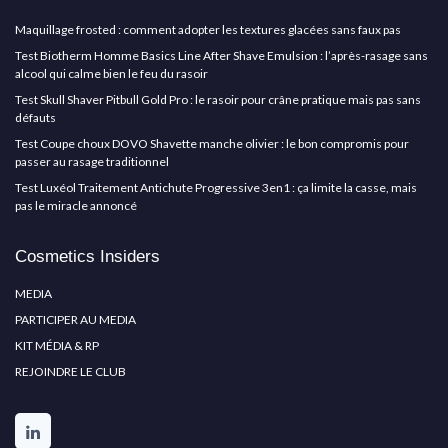
Maquillage frosted : comment adopter les textures glacées sans faux pas
Test Biotherm Homme Basics Line After Shave Emulsion : l’après-rasage sans
alcool qui calme bien le feu du rasoir
Test Skull Shaver Pitbull Gold Pro : le rasoir pour crâne pratique mais pas sans
défauts
Test Coupe choux DOVO Shavette manche olivier : le bon compromis pour
passer au rasage traditionnel
Test Luxéol Traitement Antichute Progressive 3en1 : ça limite la casse, mais
pas le miracle annoncé
Cosmetics Insiders
MEDIA
PARTICIPER AU MEDIA
KIT MÉDIA & RP
REJOINDRE LE CLUB