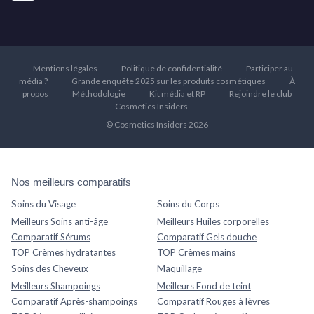
Mentions légales
Politique de confidentialité
Participer au
média ?
Grande enquête 2025 sur les produits cosmétiques
À
propos
Méthodologie
Kit média et RP
Rejoindre le club
Cosmetics Insiders
© Cosmetics Insiders 2026
Nos meilleurs comparatifs
Soins du Visage
Soins du Corps
Meilleurs Soins anti-âge
Meilleurs Huiles corporelles
Comparatif Sérums
Comparatif Gels douche
TOP Crèmes hydratantes
TOP Crèmes mains
Soins des Cheveux
Maquillage
Meilleurs Shampoings
Meilleurs Fond de teint
Comparatif Après-shampoings
Comparatif Rouges à lèvres