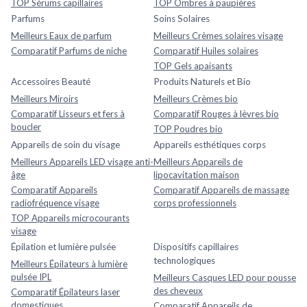
TOP Sérums capillaires
TOP Ombres à paupières
Parfums
Soins Solaires
Meilleurs Eaux de parfum
Meilleurs Crèmes solaires visage
Comparatif Parfums de niche
Comparatif Huiles solaires
TOP Gels apaisants
Accessoires Beauté
Produits Naturels et Bio
Meilleurs Miroirs
Meilleurs Crèmes bio
Comparatif Lisseurs et fers à
Comparatif Rouges à lèvres bio
boucler
TOP Poudres bio
Appareils de soin du visage
Appareils esthétiques corps
Meilleurs Appareils LED visage anti-
Meilleurs Appareils de
âge
lipocavitation maison
Comparatif Appareils
Comparatif Appareils de massage
radiofréquence visage
corps professionnels
TOP Appareils microcourants
visage
Épilation et lumière pulsée
Dispositifs capillaires
technologiques
Meilleurs Épilateurs à lumière
pulsée IPL
Meilleurs Casques LED pour pousse
des cheveux
Comparatif Épilateurs laser
domestiques
Comparatif Appareils de