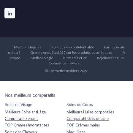
Mentions légales
Politique de confidentialité
Participer au
média ?
Grande enquête 2025 sur les produits cosmétiques
À
propos
Méthodologie
Kit média et RP
Rejoindre le club
Cosmetics Insiders
© Cosmetics Insiders 2026
Nos meilleurs comparatifs
Soins du Visage
Soins du Corps
Meilleurs Soins anti-âge
Meilleurs Huiles corporelles
Comparatif Sérums
Comparatif Gels douche
TOP Crèmes hydratantes
TOP Crèmes mains
Soins des Cheveux
Maquillage