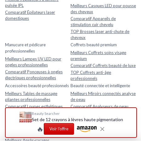
pulsée IPL
Meilleurs Casques LED pour pousse
des cheveux
Comparatif Épilateurs laser
domestiques
Comparatif Appareils de
stimulation cuir chevelu
TOP Brosses laser anti-chute de
cheveux
Manucure et pédicure
Coffrets beauté premium
professionnelles
Meilleurs Coffrets soins visage
premium
Meilleurs Lampes UV LED pour
ongles professionnelles
Comparatif Coffrets beauté de luxe
Comparatif Ponceuses à ongles
TOP Coffrets anti-âge
électriques professionnelles
professionnels
Accessoires beauté professionnels
Beauté connectée et intelligente
Meilleurs Tables de massage
Meilleurs Miroirs connectés analyse
pliantes professionnelles
de peau
Comparatif Loupes esthétiques
Comparatif Analyseurs de peau
avec lampe LED
électroniques
Beauty Searcher
Set de 12 crayons à lèvres haute pigmentation
TOP Fauteuils esthétiques
TOP Appareils beauté intelligents
réglables
avec application mobile
🔥
Voir l'offre
Rasage et soins homme
Meilleurs Après-rasages