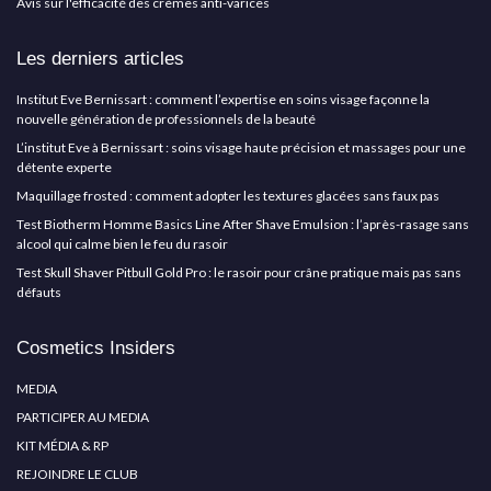
Avis sur l'efficacité des crèmes anti-varices
Les derniers articles
Institut Eve Bernissart : comment l’expertise en soins visage façonne la
nouvelle génération de professionnels de la beauté
L’institut Eve à Bernissart : soins visage haute précision et massages pour une
détente experte
Maquillage frosted : comment adopter les textures glacées sans faux pas
Test Biotherm Homme Basics Line After Shave Emulsion : l’après-rasage sans
alcool qui calme bien le feu du rasoir
Test Skull Shaver Pitbull Gold Pro : le rasoir pour crâne pratique mais pas sans
défauts
Cosmetics Insiders
MEDIA
PARTICIPER AU MEDIA
KIT MÉDIA & RP
REJOINDRE LE CLUB