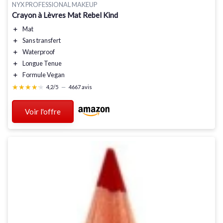
NYX PROFESSIONAL MAKEUP
Crayon à Lèvres Mat Rebel Kind
＋
Mat
＋
Sans transfert
＋
Waterproof
＋
Longue Tenue
＋
Formule Vegan
★★★★★
★★★★★
4,2/5
—
4667 avis
Voir l'offre