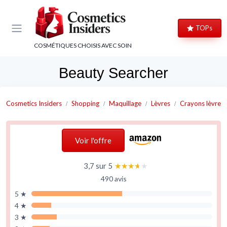
Panneau de gestion des cookies
TOPs
COSMÉTIQUES CHOISIS AVEC SOIN
Beauty Searcher
Cosmetics Insiders
Shopping
Maquillage
Lèvres
Crayons lèvres
Voir l'offre
3,7 sur 5
★★★★★
★★★★★
490 avis
5 ★
4 ★
3 ★