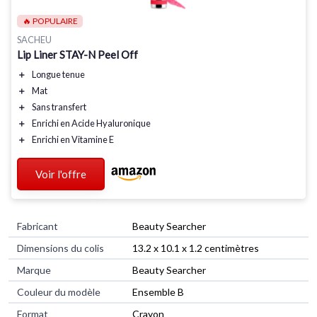
🔥 POPULAIRE
SACHEU
Lip Liner STAY-N Peel Off
＋
Longue tenue
＋
Mat
＋
Sans transfert
＋
Enrichi en
Acide Hyaluronique
＋
Enrichi en
Vitamine E
Voir l'offre
Fabricant
‎Beauty Searcher
Dimensions du colis
‎13.2 x 10.1 x 1.2 centimètres
Marque
‎Beauty Searcher
Couleur du modèle
‎Ensemble B
Format
‎Crayon