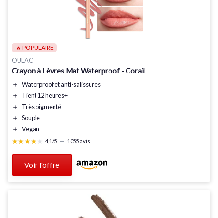
🔥 POPULAIRE
OULAC
Crayon à Lèvres Mat Waterproof - Corail
＋
Waterproof
et
anti-salissures
＋
Tient 12 heures+
＋
Très pigmenté
＋
Souple
＋
Vegan
★★★★★
★★★★★
4,1/5
—
1055 avis
Voir l'offre