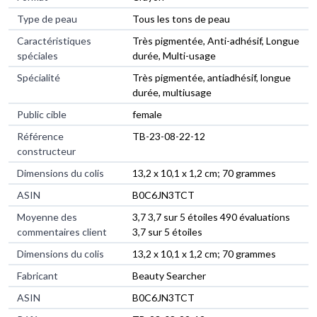
Type de peau
‎Tous les tons de peau
Caractéristiques
‎Très pigmentée, Anti-adhésif, Longue
spéciales
durée, Multi-usage
Spécialité
‎Très pigmentée, antiadhésif, longue
durée, multiusage
Public cible
‎female
Référence
‎TB-23-08-22-12
constructeur
Dimensions du colis
‎13,2 x 10,1 x 1,2 cm; 70 grammes
ASIN
‎B0C6JN3TCT
Moyenne des
3,7 3,7 sur 5 étoiles 490 évaluations
commentaires client
3,7 sur 5 étoiles
Dimensions du colis
13,2 x 10,1 x 1,2 cm; 70 grammes
Fabricant
Beauty Searcher
ASIN
B0C6JN3TCT