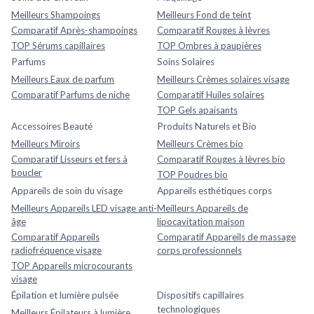
Meilleurs Shampoings
Meilleurs Fond de teint
Comparatif Après-shampoings
Comparatif Rouges à lèvres
TOP Sérums capillaires
TOP Ombres à paupières
Parfums
Soins Solaires
Meilleurs Eaux de parfum
Meilleurs Crèmes solaires visage
Comparatif Parfums de niche
Comparatif Huiles solaires
TOP Gels apaisants
Accessoires Beauté
Produits Naturels et Bio
Meilleurs Miroirs
Meilleurs Crèmes bio
Comparatif Lisseurs et fers à
Comparatif Rouges à lèvres bio
boucler
TOP Poudres bio
Appareils de soin du visage
Appareils esthétiques corps
Meilleurs Appareils LED visage anti-
Meilleurs Appareils de
âge
lipocavitation maison
Comparatif Appareils
Comparatif Appareils de massage
radiofréquence visage
corps professionnels
TOP Appareils microcourants
visage
Épilation et lumière pulsée
Dispositifs capillaires
technologiques
Meilleurs Épilateurs à lumière