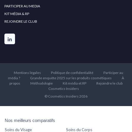
PARTICIPER AU MEDIA
KIT MÉDIA & RP
REJOINDRE LE CLUB
Mentions légales
Politique de confidentialité
Participer au
média ?
Grande enquête 2025 sur les produits cosmétiques
À
propos
Méthodologie
Kit média et RP
Rejoindre le club
Cosmetics Insiders
© Cosmetics Insiders 2026
Nos meilleurs comparatifs
Soins du Visage
Soins du Corps