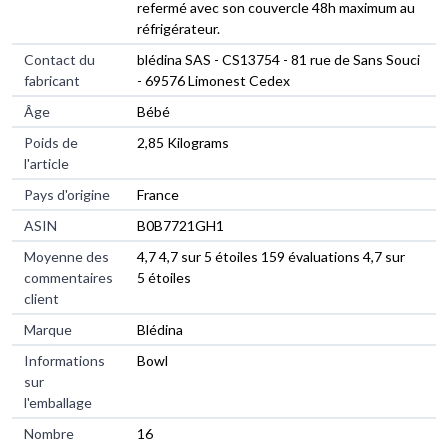
refermé avec son couvercle 48h maximum au
réfrigérateur.
Contact du
‎blédina SAS - CS13754 - 81 rue de Sans Souci
fabricant
- 69576 Limonest Cedex
Âge
‎Bébé
Poids de
‎2,85 Kilograms
l'article
Pays d'origine
‎France
ASIN
B0B7721GH1
Moyenne des
4,7 4,7 sur 5 étoiles 159 évaluations 4,7 sur
commentaires
5 étoiles
client
Marque
Blédina
Informations
Bowl
sur
l'emballage
Nombre
16