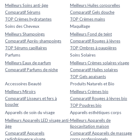
Meilleurs Soins anti-âge
Meilleurs Huiles corporelles
Comparatif Sérums
Comparatif Gels douche
TOP Crèmes hydratantes
TOP Crèmes mains
Soins des Cheveux
Maquillage
Meilleurs Shampoings
Meilleurs Fond de teint
Comparatif Après-shampoings
Comparatif Rouges à lèvres
TOP Sérums capillaires
TOP Ombres à paupières
Parfums
Soins Solaires
Meilleurs Eaux de parfum
Meilleurs Crèmes solaires visage
Comparatif Parfums de niche
Comparatif Huiles solaires
TOP Gels apaisants
Accessoires Beauté
Produits Naturels et Bio
Meilleurs Miroirs
Meilleurs Crèmes bio
Comparatif Lisseurs et fers à
Comparatif Rouges à lèvres bio
boucler
TOP Poudres bio
Appareils de soin du visage
Appareils esthétiques corps
Meilleurs Appareils LED visage anti-
Meilleurs Appareils de
âge
lipocavitation maison
Comparatif Appareils
Comparatif Appareils de massage
radiofréquence visage
corps professionnels