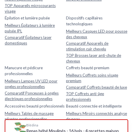
TOP Appareils microcourants
visage
Épilation et lumière pulsée
Dispositifs capillaires
technologiques
Meilleurs Épilateurs à lumière
pulsée IPL
Meilleurs Casques LED pour pousse
des cheveux
Comparatif Épilateurs laser
domestiques
Comparatif Appareils de
stimulation cuir chevelu
TOP Brosses laser anti-chute de
cheveux
Manucure et pédicure
Coffrets beauté premium
professionnelles
Meilleurs Coffrets soins visage
premium
Meilleurs Lampes UV LED pour
ongles professionnelles
Comparatif Coffrets beauté de luxe
Comparatif Ponceuses à ongles
TOP Coffrets anti-âge
électriques professionnelles
professionnels
Accessoires beauté professionnels
Beauté connectée et intelligente
Meilleurs Tables de massage
Meilleurs Miroirs connectés analyse
pliantes professionnelles
de peau
Blédina
Comparatif Loupes esthétiques
Comparatif Analyseurs de peau
Repas bébé Moulinés - 16 bols - 4 recettes maison
avec lampe LED
électroniques