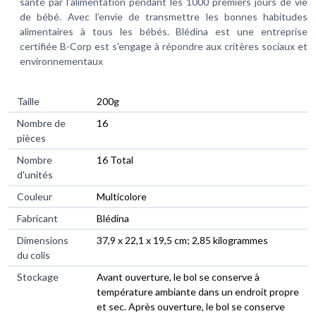
santé par l’alimentation pendant les 1000 premiers jours de vie
de bébé. Avec l’envie de transmettre les bonnes habitudes
alimentaires à tous les bébés. Blédina est une entreprise
certifiée B-Corp est s'engage à répondre aux critères sociaux et
environnementaux
Taille
‎200g
Nombre de
‎16
pièces
Nombre
‎16 Total
d'unités
Couleur
‎Multicolore
Fabricant
‎Blédina
Dimensions
‎37,9 x 22,1 x 19,5 cm; 2,85 kilogrammes
du colis
Stockage
‎‎Avant ouverture, le bol se conserve à
température ambiante dans un endroit propre
et sec. Après ouverture, le bol se conserve