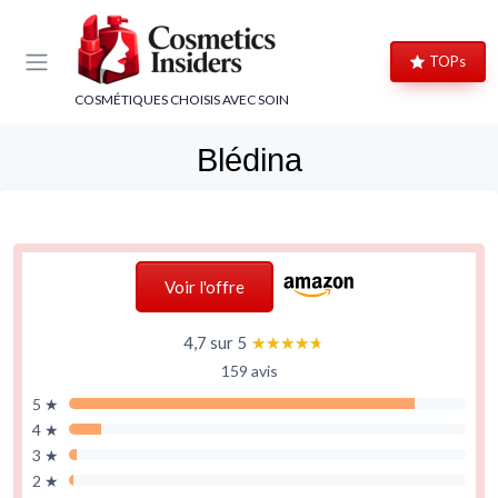
Panneau de gestion des cookies
TOPs
COSMÉTIQUES CHOISIS AVEC SOIN
Blédina
Voir l'offre
4,7 sur 5
★★★★★
★★★★★
159 avis
5 ★
4 ★
3 ★
2 ★