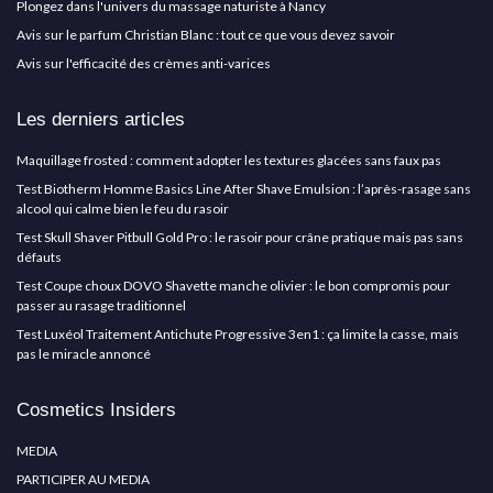
Plongez dans l'univers du massage naturiste à Nancy
Avis sur le parfum Christian Blanc : tout ce que vous devez savoir
Avis sur l'efficacité des crèmes anti-varices
Les derniers articles
Maquillage frosted : comment adopter les textures glacées sans faux pas
Test Biotherm Homme Basics Line After Shave Emulsion : l’après-rasage sans
alcool qui calme bien le feu du rasoir
Test Skull Shaver Pitbull Gold Pro : le rasoir pour crâne pratique mais pas sans
défauts
Test Coupe choux DOVO Shavette manche olivier : le bon compromis pour
passer au rasage traditionnel
Test Luxéol Traitement Antichute Progressive 3en1 : ça limite la casse, mais
pas le miracle annoncé
Cosmetics Insiders
MEDIA
PARTICIPER AU MEDIA