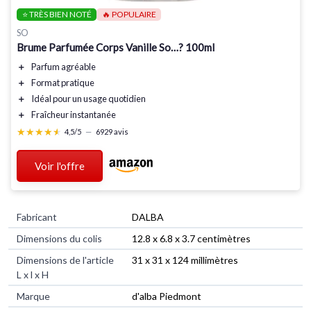
⭐ TRÈS BIEN NOTÉ
🔥 POPULAIRE
SO
Brume Parfumée Corps Vanille So…? 100ml
＋
Parfum agréable
＋
Format pratique
＋
Idéal pour un usage quotidien
＋
Fraîcheur instantanée
★★★★★
★★★★★
4,5/5
—
6929 avis
Voir l'offre
Fabricant
‎DALBA
Dimensions du colis
‎12.8 x 6.8 x 3.7 centimètres
Dimensions de l'article
‎31 x 31 x 124 millimètres
L x l x H
Marque
‎d'alba Piedmont