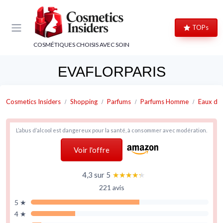
Panneau de gestion des cookies
TOPs
COSMÉTIQUES CHOISIS AVEC SOIN
EVAFLORPARIS
Cosmetics Insiders
Shopping
Parfums
Parfums Homme
Eaux de 
L’abus d’alcool est dangereux pour la santé, à consommer avec modération.
Voir l'offre
4,3 sur 5
★★★★★
★★★★★
221 avis
5 ★
4 ★