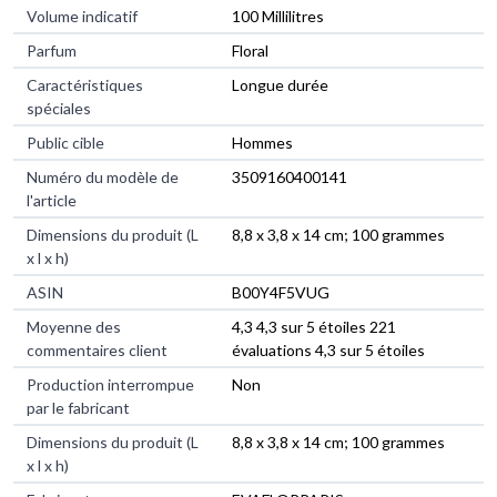
Volume indicatif
‎100 Millilitres
Parfum
‎Floral
Caractéristiques
‎Longue durée
spéciales
Public cible
‎Hommes
Numéro du modèle de
‎3509160400141
l'article
Dimensions du produit (L
‎8,8 x 3,8 x 14 cm; 100 grammes
x l x h)
ASIN
‎B00Y4F5VUG
Moyenne des
4,3 4,3 sur 5 étoiles 221
commentaires client
évaluations 4,3 sur 5 étoiles
Production interrompue
Non
par le fabricant
Dimensions du produit (L
8,8 x 3,8 x 14 cm; 100 grammes
x l x h)