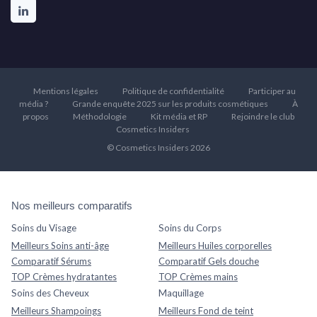
Mentions légales
Politique de confidentialité
Participer au
média ?
Grande enquête 2025 sur les produits cosmétiques
À
propos
Méthodologie
Kit média et RP
Rejoindre le club
Cosmetics Insiders
© Cosmetics Insiders 2026
Nos meilleurs comparatifs
Soins du Visage
Soins du Corps
Meilleurs Soins anti-âge
Meilleurs Huiles corporelles
Comparatif Sérums
Comparatif Gels douche
TOP Crèmes hydratantes
TOP Crèmes mains
Soins des Cheveux
Maquillage
Meilleurs Shampoings
Meilleurs Fond de teint