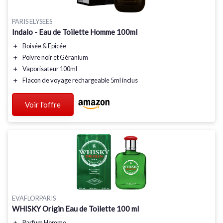
PARIS ELYSEES
Indalo - Eau de Toilette Homme 100ml
＋
Boisée
&
Epicée
＋
Poivre noir
et
Géranium
＋
Vaporisateur
100ml
＋
Flacon de voyage
rechargeable 5ml inclus
Voir l'offre
EVAFLORPARIS
WHISKY Origin Eau de Toilette 100 ml
＋
Parfum Homme