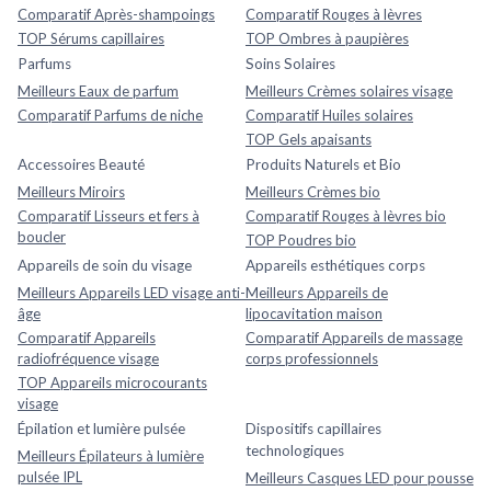
Comparatif Après-shampoings
Comparatif Rouges à lèvres
TOP Sérums capillaires
TOP Ombres à paupières
Parfums
Soins Solaires
Meilleurs Eaux de parfum
Meilleurs Crèmes solaires visage
Comparatif Parfums de niche
Comparatif Huiles solaires
TOP Gels apaisants
Accessoires Beauté
Produits Naturels et Bio
Meilleurs Miroirs
Meilleurs Crèmes bio
Comparatif Lisseurs et fers à
Comparatif Rouges à lèvres bio
boucler
TOP Poudres bio
Appareils de soin du visage
Appareils esthétiques corps
Meilleurs Appareils LED visage anti-
Meilleurs Appareils de
âge
lipocavitation maison
Comparatif Appareils
Comparatif Appareils de massage
radiofréquence visage
corps professionnels
TOP Appareils microcourants
visage
Épilation et lumière pulsée
Dispositifs capillaires
technologiques
Meilleurs Épilateurs à lumière
pulsée IPL
Meilleurs Casques LED pour pousse