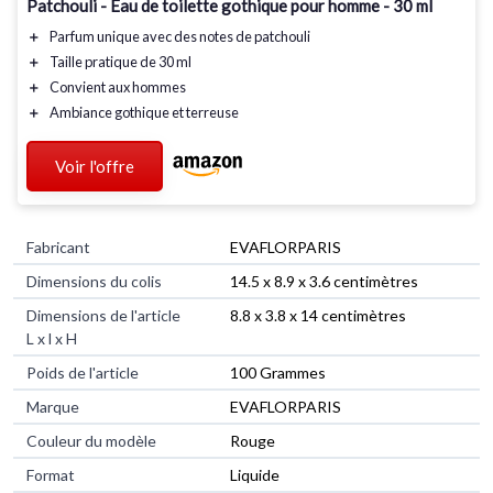
Patchouli - Eau de toilette gothique pour homme - 30 ml
＋
Parfum unique
avec des notes de patchouli
＋
Taille pratique
de 30 ml
＋
Convient aux hommes
＋
Ambiance gothique
et terreuse
Voir l'offre
Fabricant
‎EVAFLORPARIS
Dimensions du colis
‎14.5 x 8.9 x 3.6 centimètres
Dimensions de l'article
‎8.8 x 3.8 x 14 centimètres
L x l x H
Poids de l'article
‎100 Grammes
Marque
‎EVAFLORPARIS
Couleur du modèle
‎Rouge
Format
‎Liquide