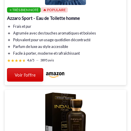
⭐ TRÈS BIEN NOTÉ
🔥 POPULAIRE
Azzaro Sport - Eau de Toilette homme
＋
Frais
et pur
＋
Agrumée
avec des touches aromatiques et boisées
＋
Polyvalent
pour un usage quotidien décontracté
＋
Parfum de luxe
au style accessible
＋
Facile à porter
, moderne et rafraîchissant
★★★★★
★★★★★
4,6/5
—
3895 avis
Voir l'offre