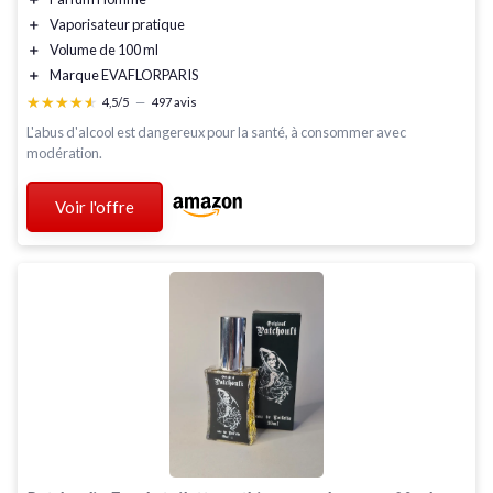
＋
Vaporisateur pratique
＋
Volume de 100 ml
＋
Marque EVAFLORPARIS
★★★★★
★★★★★
4,5/5
—
497 avis
L'abus d'alcool est dangereux pour la santé, à consommer avec
modération.
Voir l'offre