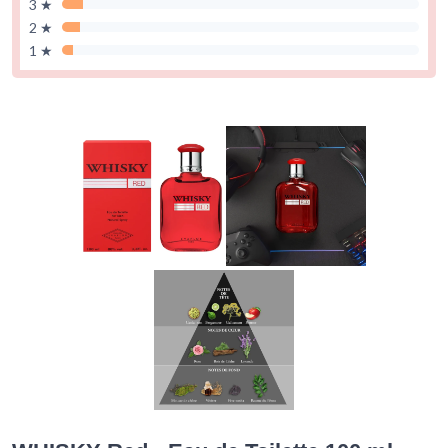
3 ★
2 ★
1 ★