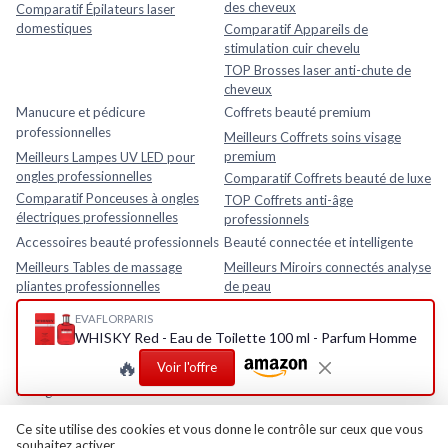
des cheveux
Comparatif Épilateurs laser
domestiques
Comparatif Appareils de
stimulation cuir chevelu
TOP Brosses laser anti-chute de
cheveux
Manucure et pédicure
Coffrets beauté premium
professionnelles
Meilleurs Coffrets soins visage
premium
Meilleurs Lampes UV LED pour
ongles professionnelles
Comparatif Coffrets beauté de luxe
Comparatif Ponceuses à ongles
TOP Coffrets anti-âge
électriques professionnelles
professionnels
Accessoires beauté professionnels
Beauté connectée et intelligente
Meilleurs Tables de massage
Meilleurs Miroirs connectés analyse
pliantes professionnelles
de peau
Comparatif Loupes esthétiques
Comparatif Analyseurs de peau
EVAFLORPARIS
avec lampe LED
électroniques
WHISKY Red - Eau de Toilette 100 ml - Parfum Homme
TOP Fauteuils esthétiques
TOP Appareils beauté intelligents
🔥
Voir l'offre
réglables
avec application mobile
Rasage et soins homme
Meilleurs Après-rasages
Ce site utilise des cookies et vous donne le contrôle sur ceux que vous
souhaitez activer