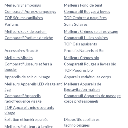
Meilleurs Shampoings
Meilleurs Fond de teint
Comparatif Après-shampoings
Comparatif Rouges à lèvres
TOP Sérums capillaires
TOP Ombres à paupières
Parfums
Soins Solaires
Meilleurs Eaux de parfum
Meilleurs Crèmes solaires visage
Comparatif Parfums de niche
Comparatif Huiles solaires
TOP Gels apaisants
Accessoires Beauté
Produits Naturels et Bio
Meilleurs Miroirs
Meilleurs Crèmes bio
Comparatif Lisseurs et fers à
Comparatif Rouges à lèvres bio
boucler
TOP Poudres bio
Appareils de soin du visage
Appareils esthétiques corps
Meilleurs Appareils LED visage anti-
Meilleurs Appareils de
âge
lipocavitation maison
Comparatif Appareils
Comparatif Appareils de massage
radiofréquence visage
corps professionnels
TOP Appareils microcourants
visage
Épilation et lumière pulsée
Dispositifs capillaires
technologiques
Meilleurs Épilateurs à lumière