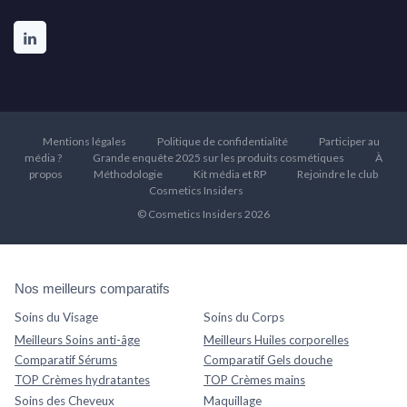
Mentions légales
Politique de confidentialité
Participer au
média ?
Grande enquête 2025 sur les produits cosmétiques
À
propos
Méthodologie
Kit média et RP
Rejoindre le club
Cosmetics Insiders
© Cosmetics Insiders 2026
Nos meilleurs comparatifs
Soins du Visage
Soins du Corps
Meilleurs Soins anti-âge
Meilleurs Huiles corporelles
Comparatif Sérums
Comparatif Gels douche
TOP Crèmes hydratantes
TOP Crèmes mains
Soins des Cheveux
Maquillage