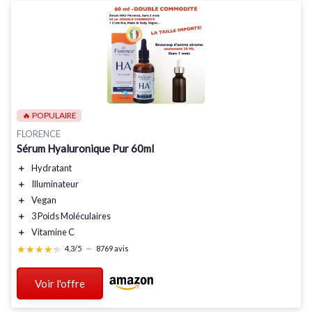
🔥 POPULAIRE
FLORENCE
Sérum Hyaluronique Pur 60ml
＋
Hydratant
＋
Illuminateur
＋
Vegan
＋
3 Poids Moléculaires
＋
Vitamine C
★★★★★
★★★★★
4,3/5
—
8769 avis
Voir l'offre