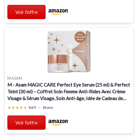
Voir l'offre
M ASAM
M - Asam MAGIC CARE Perfect Eye Serum (25 ml) & Perfect
Teint (30 ml) – Coffret Soin Femme Anti-Rides Avec Crème
Visage & Sérum Visage, Soin Anti-âge, Idée de Cadeau de
Noël Perfect Eye Serum & Perfect Teint
★★★★★
★★★★★
4,6/5
—
36 avis
Voir l'offre