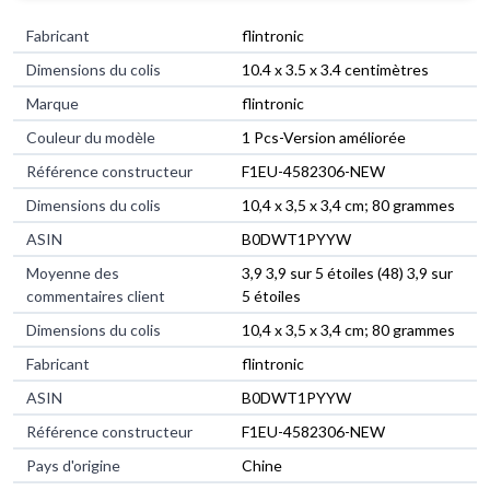
Fabricant
‎flintronic
Dimensions du colis
‎10.4 x 3.5 x 3.4 centimètres
Marque
‎flintronic
Couleur du modèle
‎1 Pcs-Version améliorée
Référence constructeur
‎F1EU-4582306-NEW
Dimensions du colis
‎10,4 x 3,5 x 3,4 cm; 80 grammes
ASIN
‎B0DWT1PYYW
Moyenne des
3,9 3,9 sur 5 étoiles (48) 3,9 sur
commentaires client
5 étoiles
Dimensions du colis
10,4 x 3,5 x 3,4 cm; 80 grammes
Fabricant
flintronic
ASIN
B0DWT1PYYW
Référence constructeur
F1EU-4582306-NEW
Pays d'origine
Chine