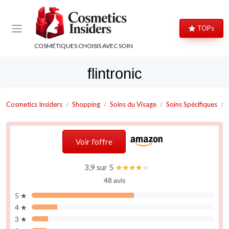
Panneau de gestion des cookies
TOPs
COSMÉTIQUES CHOISIS AVEC SOIN
flintronic
Cosmetics Insiders
Shopping
Soins du Visage
Soins Spécifiques
Voir l'offre
3,9 sur 5
★★★★★
★★★★★
48 avis
5 ★
4 ★
3 ★