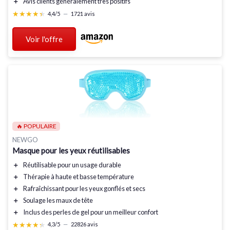
＋
Avis clients
généralement très positifs
★★★★★
★★★★★
4,4/5
—
1721 avis
Voir l'offre
🔥 POPULAIRE
NEWGO
Masque pour les yeux réutilisables
＋
Réutilisable
pour un usage durable
＋
Thérapie à haute et basse température
＋
Rafraîchissant
pour les yeux gonflés et secs
＋
Soulage les
maux de tête
＋
Inclus des
perles de gel
pour un meilleur confort
★★★★★
★★★★★
4,3/5
—
22826 avis