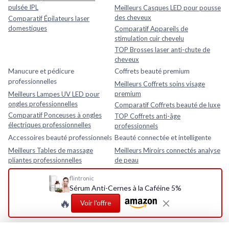
pulsée IPL
Meilleurs Casques LED pour pousse
des cheveux
Comparatif Épilateurs laser
domestiques
Comparatif Appareils de
stimulation cuir chevelu
TOP Brosses laser anti-chute de
cheveux
Manucure et pédicure
Coffrets beauté premium
professionnelles
Meilleurs Coffrets soins visage
premium
Meilleurs Lampes UV LED pour
ongles professionnelles
Comparatif Coffrets beauté de luxe
Comparatif Ponceuses à ongles
TOP Coffrets anti-âge
électriques professionnelles
professionnels
Accessoires beauté professionnels
Beauté connectée et intelligente
Meilleurs Tables de massage
Meilleurs Miroirs connectés analyse
pliantes professionnelles
de peau
Comparatif Loupes esthétiques
Comparatif Analyseurs de peau
flintronic
avec lampe LED
électroniques
Sérum Anti-Cernes à la Caféine 5%
TOP Fauteuils esthétiques
TOP Appareils beauté intelligents
🔥
réglables
avec application mobile
Voir l'offre
Rasage et soins homme
Meilleurs Après-rasages