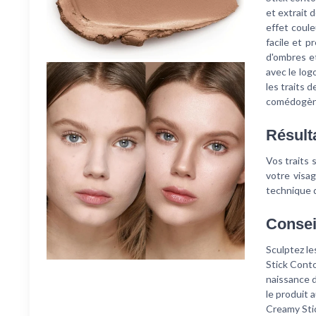
et extrait 
effet coule
facile et p
d'ombres et
avec le log
les traits 
comédogèn
Résult
Vos traits 
votre visag
technique 
Consei
Sculptez l
Stick Conto
naissance d
le produit 
Creamy Stic