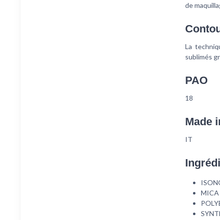
de maquilla
Contou
La techniq
sublimés gr
PAO
18
Made i
IT
Ingréd
ISON
MICA
POLY
SYNT