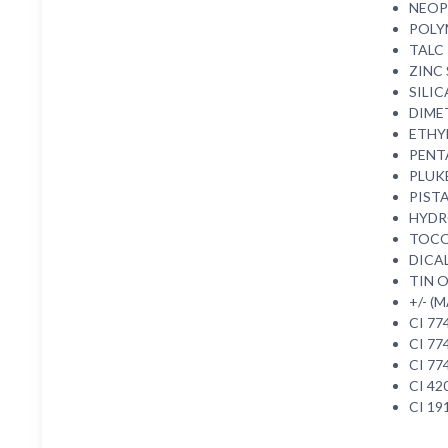
NEOP
POLY
TALC
ZINC
SILIC
DIME
ETHY
PENT
PLUKE
PISTA
HYDR
TOCO
DICA
TIN 
+/- (
CI 77
CI 77
CI 77
CI 42
CI 19