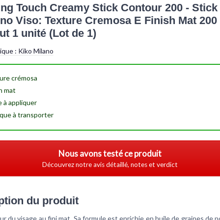
ing Touch Creamy Stick Contour 200 - Stick
no Viso: Texture Cremosa E Finish Mat 200
t 1 unité (Lot de 1)
tique :
Kiko Milano
ure
crémosa
sh
mat
e à appliquer
ique à transporter
Nous avons testé ce produit
Découvrez notre avis détaillé, notes et verdict
ption du produit
ur du visage au fini mat. Sa formule est enrichie en huile de graines de no