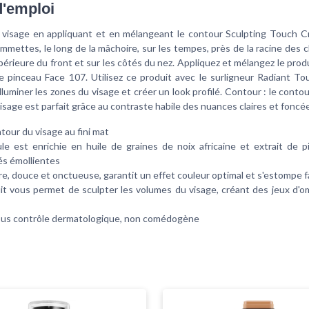
'emploi
e visage en appliquant et en mélangeant le contour Sculpting Touch C
mmettes, le long de la mâchoire, sur les tempes, près de la racine des 
upérieure du front et sur les côtés du nez. Appliquez et mélangez le prod
le pinceau Face 107. Utilisez ce produit avec le surligneur Radiant T
illuminer les zones du visage et créer un look profilé. Contour : le contou
visage est parfait grâce au contraste habile des nuances claires et foncé
tour du visage au fini mat
le est enrichie en huile de graines de noix africaine et extrait de p
és émollientes
re, douce et onctueuse, garantit un effet couleur optimal et s'estompe 
it vous permet de sculpter les volumes du visage, créant des jeux d'o
us contrôle dermatologique, non comédogène