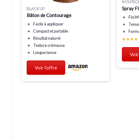
NYX PRO
Spray F
BLACK UP
Bâton de Contourage
＋
Fini M
＋
Facile à appliquer
＋
Tenue
＋
Compact et portable
＋
Formu
＋
Résultat naturel
★★★★
★★★★
＋
Texture crémeuse
＋
Longue tenue
Voir
Voir l'offre