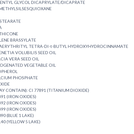
ENTYL GLYCOL DICAPRYLATE/DICAPRATE
METHYLSILSESQUIOXANE
 STEARATE
A
THICONE
LENE BRASSYLATE
AERYTHRITYL TETRA-DI-t-BUTYL HYDROXYHYDROCINNAMATE
NETIA VOLUBILIS SEED OIL
CIA VERA SEED OIL
OGENATED VEGETABLE OIL
PHEROL
LCIUM PHOSPHATE
OXIDE
MAY CONTAIN): CI 77891 (TITANIUM DIOXIDE)
491 (IRON OXIDES)
492 (IRON OXIDES)
499 (IRON OXIDES)
090 (BLUE 1 LAKE)
140 (YELLOW 5 LAKE)