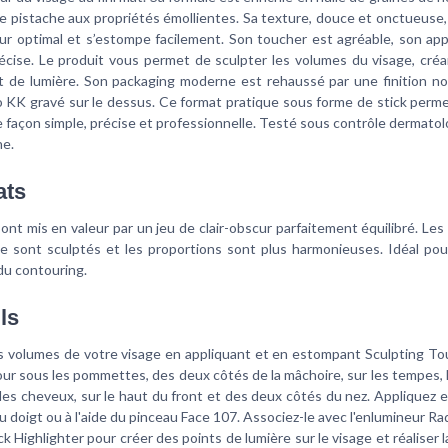
de pistache aux propriétés émollientes. Sa texture, douce et onctueuse,
ur optimal et s’estompe facilement. Son toucher est agréable, son app
récise. Le produit vous permet de sculpter les volumes du visage, cré
 de lumière. Son packaging moderne est rehaussé par une finition noi
o KK gravé sur le dessus. Ce format pratique sous forme de stick perme
de façon simple, précise et professionnelle. Testé sous contrôle dermato
e.
ats
sont mis en valeur par un jeu de clair-obscur parfaitement équilibré. Le
e sont sculptés et les proportions sont plus harmonieuses. Idéal pour
du contouring.
ls
es volumes de votre visage en appliquant et en estompant Sculpting T
ur sous les pommettes, des deux côtés de la mâchoire, sur les tempes, l
es cheveux, sur le haut du front et des deux côtés du nez. Appliquez
au doigt ou à l'aide du pinceau Face 107. Associez-le avec l'enlumineur R
k Highlighter pour créer des points de lumière sur le visage et réaliser 