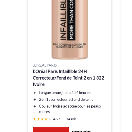
LOREAL PARIS
L’Oréal Paris Infaillible 24H
Correcteur/Fond de Teint 2 en 1 322
Ivoire
＋
Longue tenue
jusqu'à 24 heures
＋
2 en 1
: correcteur et fond de teint
＋
Couleur
Ivoire adaptée pour les peaux
claires
★★★★★
★★★★★
4,3/5
—
14 avis