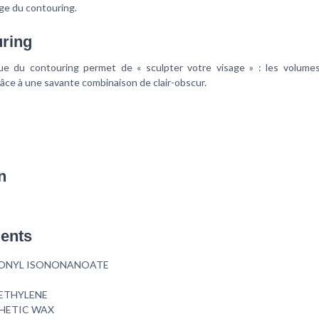
ge du contouring.
ring
ue du contouring permet de « sculpter votre visage » : les volumes
âce à une savante combinaison de clair-obscur.
n
ients
ONYL ISONONANOATE
ETHYLENE
HETIC WAX