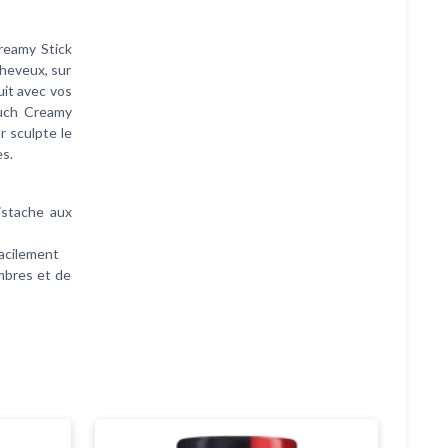
reamy Stick
cheveux, sur
uit avec vos
ouch Creamy
r sculpte le
es.
istache aux
facilement
mbres et de