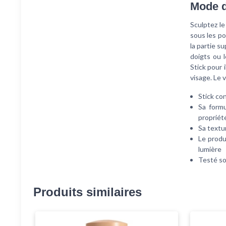
Mode d
Sculptez l
sous les po
la partie s
doigts ou 
Stick pour 
visage. Le 
Stick con
Sa formu
propriét
Sa textu
Le produ
lumière
Testé so
Produits similaires