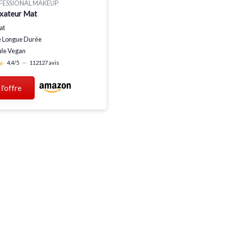
FESSIONAL MAKEUP
ixateur Mat
at
 Longue Durée
le Vegan
★
★
4,4/5
—
112127 avis
 l'offre