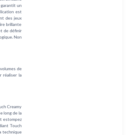
 garantit un
lication est
ant des jeux
re brillante
t de définir
logique. Non
s volumes de
 réaliser la
ouch Creamy
e long de la
 et estompez
adiant Touch
la technique