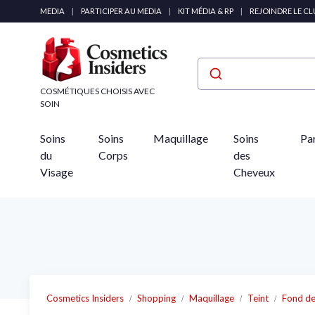
Panneau de gestion des cookies
MEDIA
|
PARTICIPER AU MEDIA
|
KIT MÉDIA & RP
|
REJOINDRE LE C
COSMÉTIQUES CHOISIS AVEC
SOIN
Soins
Soins
Maquillage
Soins
Pa
du
Corps
des
Visage
Cheveux
Cosmetics Insiders
Shopping
Maquillage
Teint
Fond de