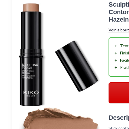
Sculpt
Contor
Hazelnu
Voir la bou
＋
Text
＋
Fini
＋
Facil
＋
Prat
Descri
Stick conto