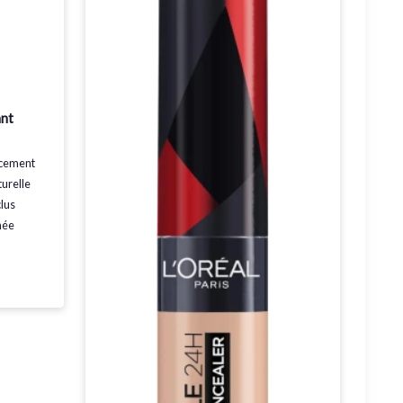
ant
acement
urelle
clus
née