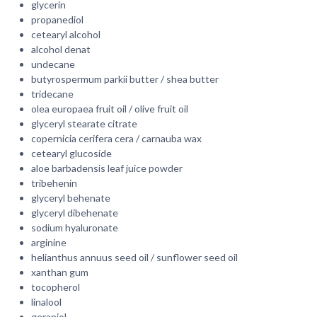
glycerin
propanediol
cetearyl alcohol
alcohol denat
undecane
butyrospermum parkii butter / shea butter
tridecane
olea europaea fruit oil / olive fruit oil
glyceryl stearate citrate
copernicia cerifera cera / carnauba wax
cetearyl glucoside
aloe barbadensis leaf juice powder
tribehenin
glyceryl behenate
glyceryl dibehenate
sodium hyaluronate
arginine
helianthus annuus seed oil / sunflower seed oil
xanthan gum
tocopherol
linalool
geraniol