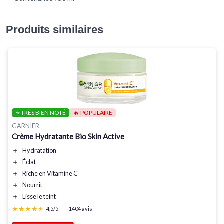
Produits similaires
⭐ TRÈS BIEN NOTÉ
🔥 POPULAIRE
GARNIER
Crème Hydratante Bio Skin Active
＋
Hydratation
＋
Éclat
＋
Riche en Vitamine C
＋
Nourrit
＋
Lisse le teint
★★★★★
★★★★★
4,5/5
—
1404 avis