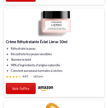
Crème Réhydratante Éclat Lierac 50ml
＋
Réhydrate
la peau
＋
Réconforte
les peaux sensibles
＋
Illumine
le teint
＋
98%
d’ingrédients d’origine naturelle
＋
Convient aux peaux normales à sèches
★★★★★
★★★★★
4,4/5
—
163 avis
Voir l'offre