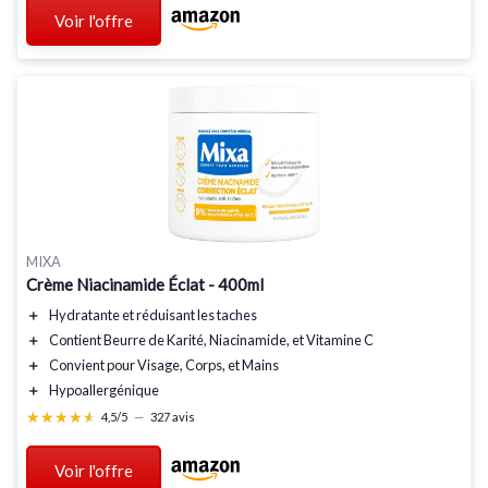
Voir l'offre
MIXA
Crème Niacinamide Éclat - 400ml
＋
Hydratante
et
réduisant les taches
＋
Contient
Beurre de Karité
,
Niacinamide
, et
Vitamine C
＋
Convient pour
Visage
,
Corps
, et
Mains
＋
Hypoallergénique
★★★★★
★★★★★
4,5/5
—
327 avis
Voir l'offre