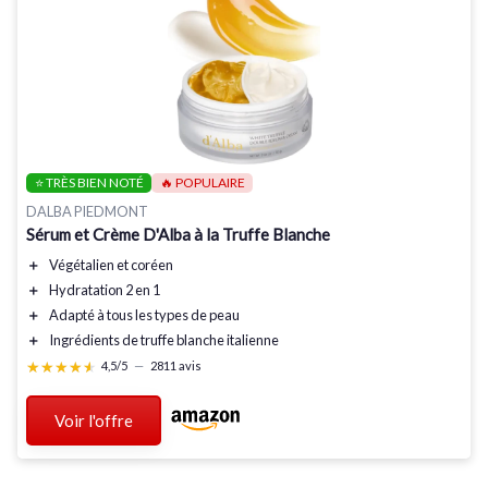
⭐ TRÈS BIEN NOTÉ
🔥 POPULAIRE
DALBA PIEDMONT
Sérum et Crème D'Alba à la Truffe Blanche
＋
Végétalien
et
coréen
＋
Hydratation
2 en 1
＋
Adapté à tous les types de peau
＋
Ingrédients de
truffe blanche italienne
★★★★★
★★★★★
4,5/5
—
2811 avis
Voir l'offre