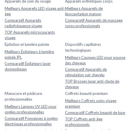
Appareils de soin du visage
Appareils esthétiques corps
Meilleurs Appareils LED visage anti-
Meilleurs Appareils de
âge
lipocavitation maison
Comparatif Appareils
Comparatif Appareils de massage
radiofréquence visage
corps professionnels
TOP Appareils microcourants
visage
Épilation et lumière pulsée
Dispositifs capillaires
technologiques
Meilleurs Épilateurs à lumière
pulsée IPL
Meilleurs Casques LED pour pousse
des cheveux
Comparatif Épilateurs laser
domestiques
Comparatif Appareils de
stimulation cuir chevelu
TOP Brosses laser anti-chute de
cheveux
Manucure et pédicure
Coffrets beauté premium
professionnelles
Meilleurs Coffrets soins visage
premium
Meilleurs Lampes UV LED pour
ongles professionnelles
Comparatif Coffrets beauté de luxe
Comparatif Ponceuses à ongles
TOP Coffrets anti-âge
électriques professionnelles
professionnels