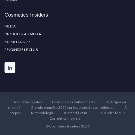
Cosmetics Insiders
MEDIA
PARTICIPER AU MEDIA
KIT MÉDIA & RP
REJOINDRE LE CLUB
Mentions légales
Politique de confidentialité
Participer au
média ?
Grande enquête 2025 sur les produits cosmétiques
À
propos
Méthodologie
Kit média et RP
Rejoindre le club
Cosmetics Insiders
© Cosmetics Insiders 2026