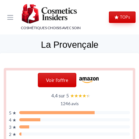
Panneau de gestion des cookies
TOPs
COSMÉTIQUES CHOISIS AVEC SOIN
La Provençale
Voir l'offre
4,4 sur 5
★★★★★
★★★★★
1246 avis
5 ★
4 ★
3 ★
2 ★