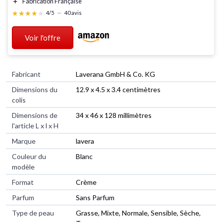
＋
Fabrication
Française
★★★★★
★★★★★
4/5
—
40 avis
Voir l'offre
Fabricant
‎Laverana GmbH & Co. KG
Dimensions du
‎12.9 x 4.5 x 3.4 centimètres
colis
Dimensions de
‎34 x 46 x 128 millimètres
l'article L x l x H
Marque
‎lavera
Couleur du
‎Blanc
modèle
Format
‎Crème
Parfum
‎Sans Parfum
Type de peau
‎Grasse, Mixte, Normale, Sensible, Sèche,