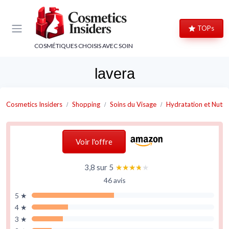
Panneau de gestion des cookies
TOPs
COSMÉTIQUES CHOISIS AVEC SOIN
lavera
Cosmetics Insiders
Shopping
Soins du Visage
Hydratation et Nutri
Voir l'offre
3,8 sur 5
★★★★★
★★★★★
46 avis
5 ★
4 ★
3 ★