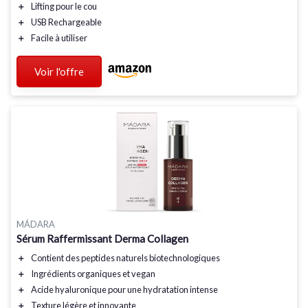
＋
Lifting
pour le cou
＋
USB Rechargeable
＋
Facile à utiliser
Voir l'offre
MÁDARA
Sérum Raffermissant Derma Collagen
＋
Contient des
peptides naturels
biotechnologiques
＋
Ingrédients
organiques
et
vegan
＋
Acide hyaluronique pour une
hydratation intense
＋
Texture
légère
et
innovante