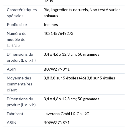
Tous
Caractéristiques
‎Bio, Ingrédients naturels, Non testé sur les
spéciales
animaux
Public cible
‎femmes
Numéro du
‎4021457649273
modèle de
l'article
Dimensions du
‎3,4 x 4,6 x 12,8 cm; 50 grammes
produit (L x l x h)
ASIN
‎B09WZ7N8Y1
Moyenne des
3,8 3,8 sur 5 étoiles (46) 3,8 sur 5 étoiles
commentaires
client
Dimensions du
3,4 x 4,6 x 12,8 cm; 50 grammes
produit (L x l x h)
Fabricant
Laverana GmbH & Co. KG
ASIN
B09WZ7N8Y1