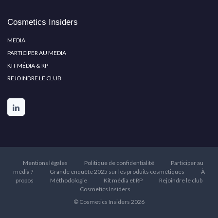
Cosmetics Insiders
MEDIA
PARTICIPER AU MEDIA
KIT MÉDIA & RP
REJOINDRE LE CLUB
Mentions légales
Politique de confidentialité
Participer au
média ?
Grande enquête 2025 sur les produits cosmétiques
À
propos
Méthodologie
Kit média et RP
Rejoindre le club
Cosmetics Insiders
© Cosmetics Insiders 2026