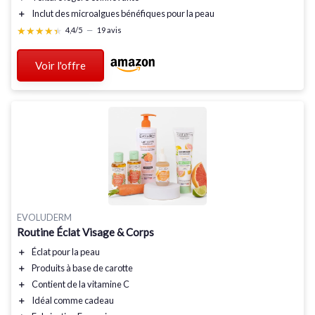
＋
Inclut des
microalgues
bénéfiques pour la peau
★★★★★
★★★★★
4,4/5
—
19 avis
Voir l'offre
EVOLUDERM
Routine Éclat Visage & Corps
＋
Éclat
pour la peau
＋
Produits à base de
carotte
＋
Contient de la
vitamine C
＋
Idéal comme
cadeau