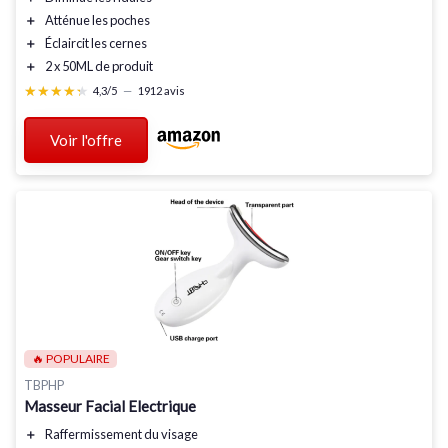
＋
Atténue
les poches
＋
Éclaircit
les cernes
＋
2 x 50ML
de produit
★★★★★
★★★★★
4,3/5
—
1912 avis
Voir l'offre
🔥 POPULAIRE
TBPHP
Masseur Facial Electrique
＋
Raffermissement
du visage