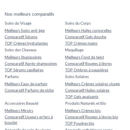
Nos meilleurs comparatifs
Soins du Visage
Soins du Corps
Meilleurs Soins anti-âge
Meilleurs Huiles corporelles
Comparatif Sérums
Comparatif Gels douche
TOP Crèmes hydratantes
TOP Crèmes mains
Soins des Cheveux
Maquillage
Meilleurs Shampoings
Meilleurs Fond de teint
Comparatif Après-shampoings
Comparatif Rouges à lèvres
TOP Sérums capillaires
TOP Ombres à paupières
Parfums
Soins Solaires
Meilleurs Eaux de parfum
Meilleurs Crèmes solaires visage
Comparatif Parfums de niche
Comparatif Huiles solaires
TOP Gels apaisants
Accessoires Beauté
Produits Naturels et Bio
Meilleurs Miroirs
Meilleurs Crèmes bio
Comparatif Lisseurs et fers à
Comparatif Rouges à lèvres bio
boucler
TOP Poudres bio
Appareils de soin du visage
Appareils esthétiques corps