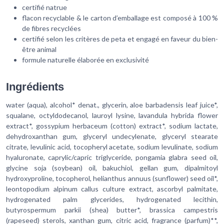
certifié natrue
flacon recyclable & le carton d’emballage est composé à 100 %
de fibres recyclées
certifié selon les critères de peta et engagé en faveur du bien-
être animal
formule naturelle élaborée en exclusivité
Ingrédients
water (aqua), alcohol* denat., glycerin, aloe barbadensis leaf juice*,
squalane, octyldodecanol, lauroyl lysine, lavandula hybrida flower
extract*, gossypium herbaceum (cotton) extract*, sodium lactate,
dehydroxanthan gum, glyceryl undecylenate, glyceryl stearate
citrate, levulinic acid, tocopheryl acetate, sodium levulinate, sodium
hyaluronate, caprylic/capric triglyceride, pongamia glabra seed oil,
glycine soja (soybean) oil, bakuchiol, gellan gum, dipalmitoyl
hydroxyproline, tocopherol, helianthus annuus (sunflower) seed oil*,
leontopodium alpinum callus culture extract, ascorbyl palmitate,
hydrogenated palm glycerides, hydrogenated lecithin,
butyrospermum parkii (shea) butter*, brassica campestris
(rapeseed) sterols, xanthan gum, citric acid, fragrance (parfum)**,