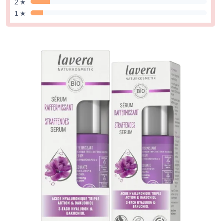
2 ★
1 ★