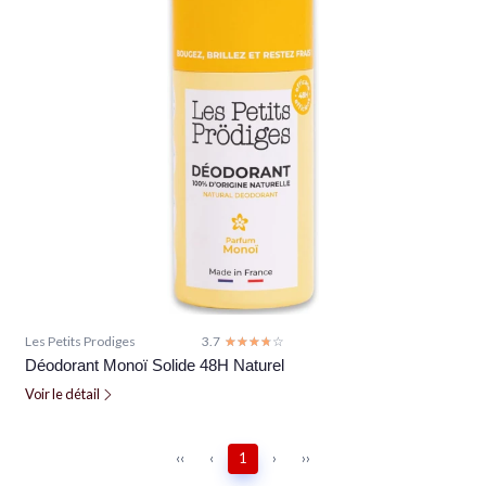
Les Petits Prodiges
3.7
☆☆☆☆☆
★★★★★
Déodorant Monoï Solide 48H Naturel
Voir le détail
‹‹
‹
1
›
››