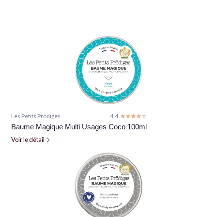
Les Petits Prodiges
4.4
☆☆☆☆☆
★★★★★
Baume Magique Multi Usages Coco 100ml
Voir le détail