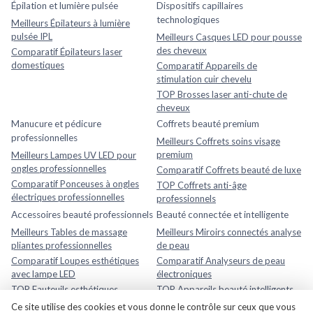
Épilation et lumière pulsée
Dispositifs capillaires
technologiques
Meilleurs Épilateurs à lumière
pulsée IPL
Meilleurs Casques LED pour pousse
des cheveux
Comparatif Épilateurs laser
domestiques
Comparatif Appareils de
stimulation cuir chevelu
TOP Brosses laser anti-chute de
cheveux
Manucure et pédicure
Coffrets beauté premium
professionnelles
Meilleurs Coffrets soins visage
premium
Meilleurs Lampes UV LED pour
ongles professionnelles
Comparatif Coffrets beauté de luxe
Comparatif Ponceuses à ongles
TOP Coffrets anti-âge
électriques professionnelles
professionnels
Accessoires beauté professionnels
Beauté connectée et intelligente
Meilleurs Tables de massage
Meilleurs Miroirs connectés analyse
pliantes professionnelles
de peau
Comparatif Loupes esthétiques
Comparatif Analyseurs de peau
avec lampe LED
électroniques
TOP Fauteuils esthétiques
TOP Appareils beauté intelligents
réglables
avec application mobile
Ce site utilise des cookies et vous donne le contrôle sur ceux que vous