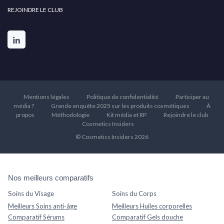
REJOINDRE LE CLUB
Mentions légales
Politique de confidentialité
Participer au
média ?
Grande enquête 2025 sur les produits cosmétiques
À
propos
Méthodologie
Kit média et RP
Rejoindre le club
Cosmetics Insiders
© Cosmetics Insiders 2026
Nos meilleurs comparatifs
Soins du Visage
Soins du Corps
Meilleurs Soins anti-âge
Meilleurs Huiles corporelles
Comparatif Sérums
Comparatif Gels douche