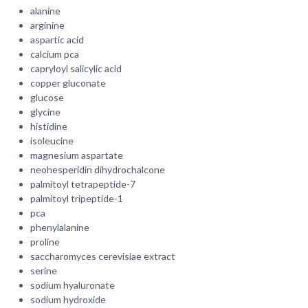
alanine
arginine
aspartic acid
calcium pca
capryloyl salicylic acid
copper gluconate
glucose
glycine
histidine
isoleucine
magnesium aspartate
neohesperidin dihydrochalcone
palmitoyl tetrapeptide-7
palmitoyl tripeptide-1
pca
phenylalanine
proline
saccharomyces cerevisiae extract
serine
sodium hyaluronate
sodium hydroxide