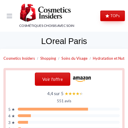
Panneau de gestion des cookies
TOPs
COSMÉTIQUES CHOISIS AVEC SOIN
LOreal Paris
Cosmetics Insiders
Shopping
Soins du Visage
Hydratation et Nutri
Voir l'offre
4,4 sur 5
★★★★★
★★★★★
551 avis
5 ★
4 ★
3 ★