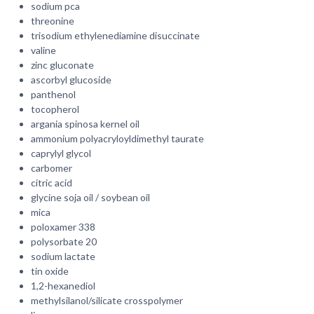
sodium pca
threonine
trisodium ethylenediamine disuccinate
valine
zinc gluconate
ascorbyl glucoside
panthenol
tocopherol
argania spinosa kernel oil
ammonium polyacryloyldimethyl taurate
caprylyl glycol
carbomer
citric acid
glycine soja oil / soybean oil
mica
poloxamer 338
polysorbate 20
sodium lactate
tin oxide
1,2-hexanediol
methylsilanol/silicate crosspolymer