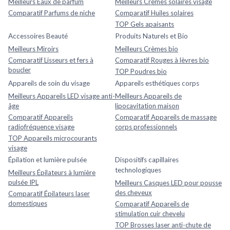
Meilleurs Eaux de parfum
Meilleurs Crèmes solaires visage
Comparatif Parfums de niche
Comparatif Huiles solaires
TOP Gels apaisants
Accessoires Beauté
Produits Naturels et Bio
Meilleurs Miroirs
Meilleurs Crèmes bio
Comparatif Lisseurs et fers à
Comparatif Rouges à lèvres bio
boucler
TOP Poudres bio
Appareils de soin du visage
Appareils esthétiques corps
Meilleurs Appareils LED visage anti-
Meilleurs Appareils de
âge
lipocavitation maison
Comparatif Appareils
Comparatif Appareils de massage
radiofréquence visage
corps professionnels
TOP Appareils microcourants
visage
Épilation et lumière pulsée
Dispositifs capillaires
technologiques
Meilleurs Épilateurs à lumière
pulsée IPL
Meilleurs Casques LED pour pousse
des cheveux
Comparatif Épilateurs laser
domestiques
Comparatif Appareils de
stimulation cuir chevelu
TOP Brosses laser anti-chute de