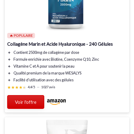
🔥 POPULAIRE
Collagène Marin et Acide Hyaluronique - 240 Gélules
＋
Contient 2500mg
de collagène par dose
＋
Formule enrichie
avec Biotine, Coenzyme Q10, Zinc
＋
Vitamine C et A
pour soutenir la peau
＋
Qualité premium
de la marque WESALYS
＋
Facilité d'utilisation
avec des gélules
★★★★★
★★★★★
4,4/5
—
1027 avis
Voir l'offre