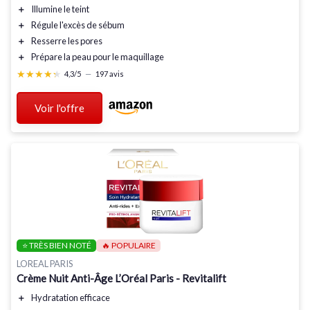
＋
Illumine
le teint
＋
Régule
l'excès de sébum
＋
Resserre
les pores
＋
Prépare
la peau pour le maquillage
★★★★★
★★★★★
4,3/5
—
197 avis
Voir l'offre
⭐ TRÈS BIEN NOTÉ
🔥 POPULAIRE
LOREAL PARIS
Crème Nuit Anti-Âge L’Oréal Paris - Revitalift
＋
Hydratation
efficace