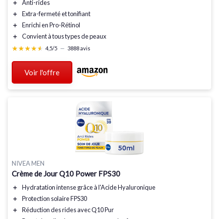
＋
Anti-rides
＋
Extra-fermeté
et tonifiant
＋
Enrichi
en Pro-Rétinol
＋
Convient
à tous types de peaux
★★★★★
★★★★★
4,5/5
—
3888 avis
Voir l'offre
NIVEA MEN
Crème de Jour Q10 Power FPS30
＋
Hydratation
intense grâce à l'Acide Hyaluronique
＋
Protection solaire
FPS30
＋
Réduction des rides
avec Q10 Pur