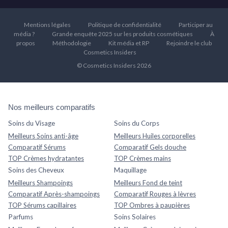
Mentions légales
Politique de confidentialité
Participer au
média ?
Grande enquête 2025 sur les produits cosmétiques
À
propos
Méthodologie
Kit média et RP
Rejoindre le club
Cosmetics Insiders
© Cosmetics Insiders 2026
Nos meilleurs comparatifs
Soins du Visage
Soins du Corps
Meilleurs Soins anti-âge
Meilleurs Huiles corporelles
Comparatif Sérums
Comparatif Gels douche
TOP Crèmes hydratantes
TOP Crèmes mains
Soins des Cheveux
Maquillage
Meilleurs Shampoings
Meilleurs Fond de teint
Comparatif Après-shampoings
Comparatif Rouges à lèvres
TOP Sérums capillaires
TOP Ombres à paupières
Parfums
Soins Solaires