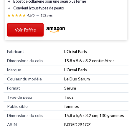
＋
Boost de collagène
pour une peau plus ferme
＋
Convient à tous types de peaux
★★★★★
★★★★★
4,6/5
—
132 avis
Voir l'offre
Fabricant
‎L'Oréal Paris
Dimensions du colis
‎15.8 x 5.6 x 3.2 centimètres
Marque
‎L'Oreal Paris
Couleur du modèle
‎Le Duo Sérum
Format
‎Sérum
Type de peau
‎Tous
Public cible
‎femmes
Dimensions du colis
‎15,8 x 5,6 x 3,2 cm; 130 grammes
ASIN
‎B0D5D2B1GZ