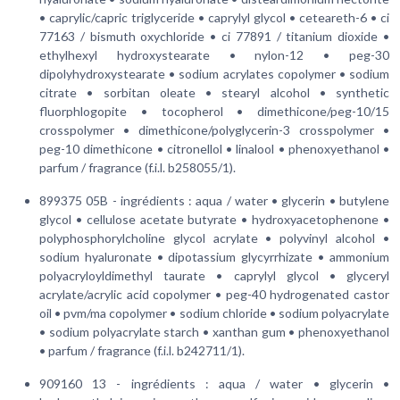
• caprylic/capric triglyceride • caprylyl glycol • ceteareth-6 • ci
77163 / bismuth oxychloride • ci 77891 / titanium dioxide •
ethylhexyl hydroxystearate • nylon-12 • peg-30
dipolyhydroxystearate • sodium acrylates copolymer • sodium
citrate • sorbitan oleate • stearyl alcohol • synthetic
fluorphlogopite • tocopherol • dimethicone/peg-10/15
crosspolymer • dimethicone/polyglycerin-3 crosspolymer •
peg-10 dimethicone • citronellol • linalool • phenoxyethanol •
parfum / fragrance (f.i.l. b258055/1).
899375 05B - ingrédients :
aqua / water • glycerin • butylene
glycol • cellulose acetate butyrate • hydroxyacetophenone •
polyphosphorylcholine glycol acrylate • polyvinyl alcohol •
sodium hyaluronate • dipotassium glycyrrhizate • ammonium
polyacryloyldimethyl taurate • caprylyl glycol • glyceryl
acrylate/acrylic acid copolymer • peg-40 hydrogenated castor
oil • pvm/ma copolymer • sodium chloride • sodium polyacrylate
• sodium polyacrylate starch • xanthan gum • phenoxyethanol
• parfum / fragrance (f.i.l. b242711/1).
909160 13 - ingrédients :
aqua / water • glycerin •