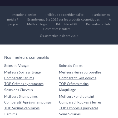
Mentions légales
Politique de confidentialité
Participer au
média ?
Grande enquête 2025 sur les produits cosmétiques
À
propos
Méthodologie
Kit média et RP
Rejoindre le club
Cosmetics Insiders
© Cosmetics Insiders 2026
Nos meilleurs comparatifs
Soins du Visage
Soins du Corps
Meilleurs Soins anti-âge
Meilleurs Huiles corporelles
Comparatif Sérums
Comparatif Gels douche
TOP Crèmes hydratantes
TOP Crèmes mains
Soins des Cheveux
Maquillage
Meilleurs Shampoings
Meilleurs Fond de teint
Comparatif Après-shampoings
Comparatif Rouges à lèvres
TOP Sérums capillaires
TOP Ombres à paupières
Parfums
Soins Solaires