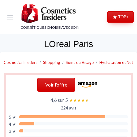
Panneau de gestion des cookies
TOPs
COSMÉTIQUES CHOISIS AVEC SOIN
LOreal Paris
Cosmetics Insiders
Shopping
Soins du Visage
Hydratation et Nutri
Voir l'offre
4,6 sur 5
★★★★★
★★★★★
224 avis
5 ★
4 ★
3 ★