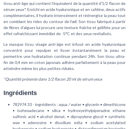
tissu anti-âge qui contient l'équivalent de la quantité d'1/2 flacon de
sérum yeux*. Enrichi en acide hyaluronique et en caféine, deux actifs
complémentaires, il hydrate intensément et réénergise la peau tout
en comblant les rides du contour de l'œil. Son tissu fabriqué à partir
de fibres d’algues lui procure une texture fraîche et gélifiée pour un
effet rafraichissant immédiat de -5°C et des yeux revitalisés.
Le masque tissu visage anti-âge est infusé en acide hyaluronique
concentré pour repulper et lisser instantanément la peau et
permettre une hydratation continue pendant 24h. Son tissu ultra-
fin de 0,4 mm en coton japonais adhère parfaitement à la peau pour
atteindre même les plus petites ridules.
*Quantité présente dans 1/2 flacon 20 ml de sérum yeux
Ingrédients
782974 33 - ingrédients :
aqua / water • glycerin • dimethicone
• isohexadecane • silica • hydroxyethylpiperazine ethane
sulfonic acid • alcohol denat. • dipropylene glycol • synthetic
wax • adenosine • disodium edta • sodium acetylated
hyaluronate • sodium hyaluronate • disteardimonium hectorite