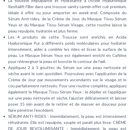
La Routine Repulpante et Hydratante à l’Acide Hyaluronique
Revitalift Filler dans une trousse vanity carmin effet cuir premium,
idéale à offrir ou pour emporter en week-end. Composée du
Sérum Anti-rides, de la Crème de Jour, du Masque Tissu Sérum
Yeux et du Masque Tissu Sérum Visage, cette routine laisse la
peau repulpée, hydratée et plus ferme.
Les 4 produits de cette Trousse sont enrichis en Acide
Hyaluronique Pur à différents poids moléculaires pour hydrater
intensément, aider à combler les rides et lisser la surface de la
peau. Le Masque Sérum Yeux est également enrichi en Caféine
pour réénergiser la peau et booster le contour de l’œil.
Appliquez 2 à 3 gouttes du Sérum sur une peau nettoyée et
sèche avant le soin quotidien. Poursuivez avec l’application de la
Crème de Jour par mouvements ascendants sur le visage et le
cou parfaitement nettoyés. Pour une routine complète, appliquez
également le Masque Tissu Sérum Yeux : le déplier et l’appliquer
sur une peau nettoyée et sèche, l’ajuster délicatement et laisser
poser 15 min avant de le retirer et de masser en douceur pour
faire pénétrer l’excédent.
SÉRUM ANTI-RIDES : Immédiatement, la peau est intensément
réhydratée. Elle est repulpée, souple et paraît plus lisse. CRÈME
DE JOUR REVOLUMISANTE : Immédiatement, la peau est