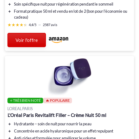
＋
Soin spécifique
nuit
pour régénération pendant le sommeil
＋
Format pratique
50 ml
et vendu en
lot de 2
(bon pour l'économie ou
cadeau)
★★★★★
★★★★★
4,4/5
—
2587 avis
Voir l'offre
⭐ TRÈS BIEN NOTÉ
🔥 POPULAIRE
LOREAL PARIS
L'Oréal Paris Revitalift Filler – Crème Nuit 50 ml
＋
Hydratante
– soin de nuit pour nourrir la peau
＋
Concentrée en acide hyaluronique
pour un effet repulpant
＋
Anti-rides
et formulée pour améliorer le volume