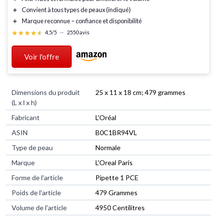
＋
Convient à tous types de peaux
(indiqué)
＋
Marque reconnue
– confiance et disponibilité
★★★★★
★★★★★
4,5/5
—
2550 avis
Voir l'offre
Dimensions du produit
25 x 11 x 18 cm; 479 grammes
(L x l x h)
Fabricant
L'Oréal
ASIN
B0C1BR94VL
Type de peau
Normale
Marque
L'Oreal Paris
Forme de l'article
Pipette 1 PCE
Poids de l'article
479 Grammes
Volume de l'article
4950 Centilitres