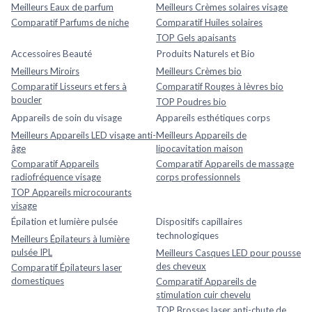
Meilleurs Eaux de parfum
Meilleurs Crèmes solaires visage
Comparatif Parfums de niche
Comparatif Huiles solaires
TOP Gels apaisants
Accessoires Beauté
Produits Naturels et Bio
Meilleurs Miroirs
Meilleurs Crèmes bio
Comparatif Lisseurs et fers à
Comparatif Rouges à lèvres bio
boucler
TOP Poudres bio
Appareils de soin du visage
Appareils esthétiques corps
Meilleurs Appareils LED visage anti-
Meilleurs Appareils de
âge
lipocavitation maison
Comparatif Appareils
Comparatif Appareils de massage
radiofréquence visage
corps professionnels
TOP Appareils microcourants
visage
Épilation et lumière pulsée
Dispositifs capillaires
technologiques
Meilleurs Épilateurs à lumière
pulsée IPL
Meilleurs Casques LED pour pousse
des cheveux
Comparatif Épilateurs laser
domestiques
Comparatif Appareils de
stimulation cuir chevelu
TOP Brosses laser anti-chute de