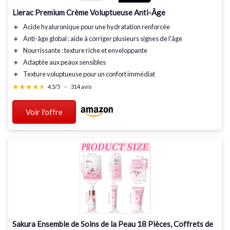
Lierac Premium Crème Voluptueuse Anti-Âge
＋
Acide hyaluronique
pour une hydratation renforcée
＋
Anti-âge global
: aide à corriger plusieurs signes de l'âge
＋
Nourrissante
: texture riche et enveloppante
＋
Adaptée aux peaux sensibles
＋
Texture voluptueuse
pour un confort immédiat
★★★★★
★★★★★
4,5/5
—
314 avis
Voir l'offre
Sakura Ensemble de Soins de la Peau 18 Pièces, Coffrets de