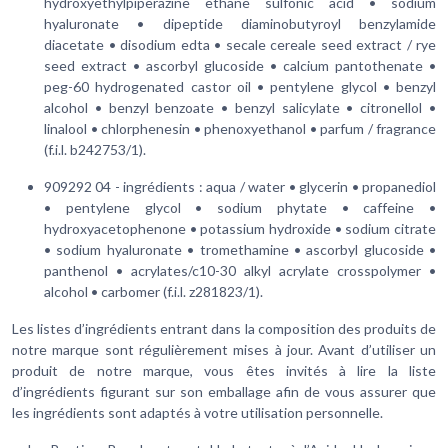
hydroxyethylpiperazine ethane sulfonic acid • sodium
hyaluronate • dipeptide diaminobutyroyl benzylamide
diacetate • disodium edta • secale cereale seed extract / rye
seed extract • ascorbyl glucoside • calcium pantothenate •
peg-60 hydrogenated castor oil • pentylene glycol • benzyl
alcohol • benzyl benzoate • benzyl salicylate • citronellol •
linalool • chlorphenesin • phenoxyethanol • parfum / fragrance
(f.i.l. b242753/1).
909292 04 - ingrédients :
aqua / water • glycerin • propanediol
• pentylene glycol • sodium phytate • caffeine •
hydroxyacetophenone • potassium hydroxide • sodium citrate
• sodium hyaluronate • tromethamine • ascorbyl glucoside •
panthenol • acrylates/c10-30 alkyl acrylate crosspolymer •
alcohol • carbomer (f.i.l. z281823/1).
Les listes d’ingrédients entrant dans la composition des produits de
notre marque sont régulièrement mises à jour. Avant d’utiliser un
produit de notre marque, vous êtes invités à lire la liste
d’ingrédients figurant sur son emballage afin de vous assurer que
les ingrédients sont adaptés à votre utilisation personnelle.