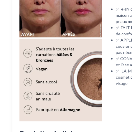
✅ 4-IN-1
maison a
peaux mo
✅ FAIT D
de confor
✅ APPLIQ
couvranc
pas néce
✅ CONVI
et lisse
✅ LA MO
cosmétiq
visage