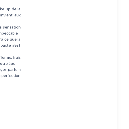
ke up de la
onvient aux
e sensation
 impeccable
à ce que la
pacte n'est
rme, frais
votre âge
ger parfum
mperfection