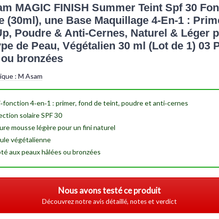
am MAGIC FINISH Summer Teint Spf 30 Fo
 (30ml), une Base Maquillage 4-En-1 : Prim
p, Poudre & Anti-Cernes, Naturel & Léger 
ype de Peau, Végétalien 30 ml (Lot de 1) 03 
 ou bronzées
tique :
M Asam
i‑fonction 4‑en‑1 :
primer
,
fond de teint
,
poudre
et
anti‑cernes
ection solaire
SPF 30
ure mousse légère pour un fini
naturel
ule
végétalienne
té aux
peaux hâlées
ou bronzées
Nous avons testé ce produit
Découvrez notre avis détaillé, notes et verdict