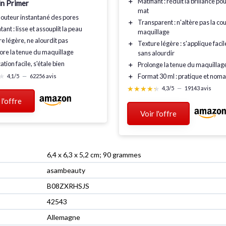
＋
Matifiant
: réduit la brillance pou
in Primer
mat
flouteur instantané
des pores
＋
Transparent
: n'altère pas la co
tant
: lisse et assouplit la peau
maquillage
re légère
, ne alourdit pas
＋
Texture légère
: s'applique fac
ore la tenue
du maquillage
sans alourdir
ation facile
, s'étale bien
＋
Prolonge la tenue
du maquillag
★
★
＋
Format 30 ml
: pratique et nom
4,1/5
—
62256 avis
★★★★★
★★★★★
4,3/5
—
19143 avis
 l'offre
Voir l'offre
6,4 x 6,3 x 5,2 cm; 90 grammes
asambeauty
B08ZXRHSJS
42543
Allemagne