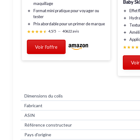
Baby Sk
maquillage
＋
Format mini
pratique pour voyager ou
＋
Effet 
tester
＋
Hydra
＋
Prix abordable
pour un primer de marque
＋
Textu
★★★★★
★★★★★
4,5/5
—
40622 avis
＋
Améli
＋
Applic
Voir l'offre
★★★★
★★★★
Voir
Dimensions du colis
Fabricant
ASIN
Référence constructeur
Pays d'origine