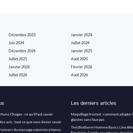
Décembre 2023
Janvier 2024
Juin 2024
Juillet 2024
Décembre 2024
Janvier 2025
Juillet 2025
Août 2025
Janvier 2026
Février 2026
Juillet 2026
Août 2026
us
Les derniers articles
arfums Chogan : ce qu'il faut savoir
Maquillage frosted : comment adopter 
glacées sans faux pas
cs avis : tout ce que vous devez savoir
Test Biotherm Homme Basics Line Aft
l'univers du massage naturiste à Nancy
Emulsion : l’après-rasage sans alcool q