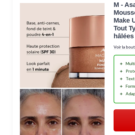
M - As
Mousse
Make U
Tout T
hâlées
Voir la bou
＋
Mult
＋
Prot
＋
Text
＋
Form
＋
Adap