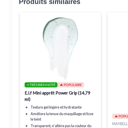
Produits similaires
⭐ TRÈS BIEN NOTÉ
🔥 POPULAIRE
E.l.f Mini apprêt Power Grip (14,79
ml)
＋
Texture gel
légère et hydratante
＋
Améliore la tenue du maquillage
et lisse
🔥 POPU
le teint
MAYBELL
＋
Transparent
, n'altère pas la couleur du