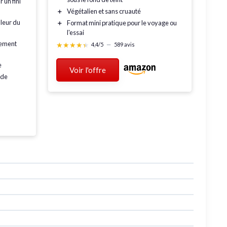
r un fini
＋
Végétalien et sans cruauté
uleur du
＋
Format mini
pratique pour le voyage ou
l'essai
ilement
★★★★★
★★★★★
4,4/5
—
589 avis
e
Voir l'offre
ade