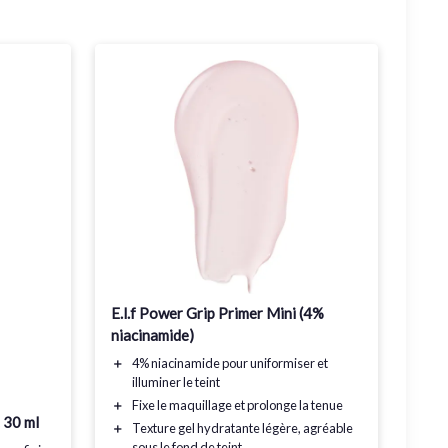
E.l.f Power Grip Primer Mini (4%
niacinamide)
＋
4% niacinamide
pour uniformiser et
illuminer le teint
＋
Fixe le maquillage
et prolonge la tenue
 30 ml
＋
Texture gel hydratante
légère, agréable
sous le fond de teint