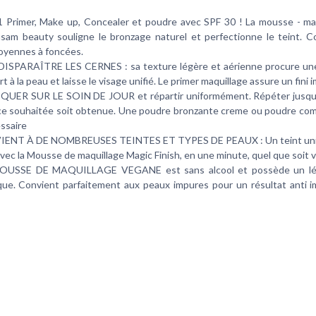
 Primer, Make up, Concealer et poudre avec SPF 30 ! La mousse - ma
sam beauty souligne le bronzage naturel et perfectionne le teint. C
yennes à foncées.
ISPARAÎTRE LES CERNES : sa texture légère et aérienne procure un
t à la peau et laisse le visage unifié. Le primer maquillage assure un fini
UER SUR LE SOIN DE JOUR et répartir uniformément. Répéter jusqu'
e souhaitée soit obtenue. Une poudre bronzante creme ou poudre com
ssaire
ENT À DE NOMBREUSES TEINTES ET TYPES DE PEAUX : Un teint unifo
 avec la Mousse de maquillage Magic Finish, en une minute, quel que soit 
USSE DE MAQUILLAGE VEGANE est sans alcool et possède un lé
ue. Convient parfaitement aux peaux impures pour un résultat anti i