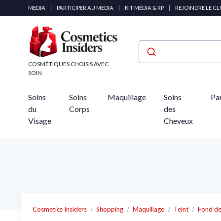
Panneau de gestion des cookies
MEDIA
|
PARTICIPER AU MEDIA
|
KIT MÉDIA & RP
|
REJOINDRE LE C
COSMÉTIQUES CHOISIS AVEC
SOIN
Soins
Soins
Maquillage
Soins
Pa
du
Corps
des
Visage
Cheveux
Cosmetics Insiders
Shopping
Maquillage
Teint
Fond de