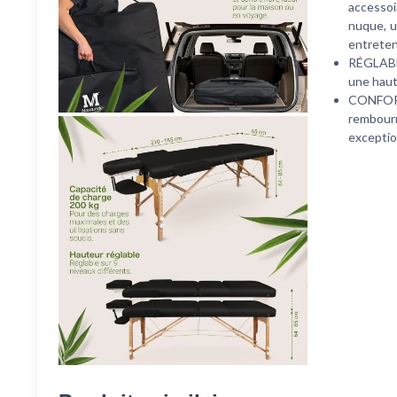
accessoi
nuque, u
entreteni
RÉGLABL
une haut
CONFORT
rembour
exceptio