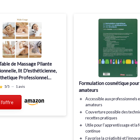
Table de Massage Pliante
onnelle, lit D'esthéticienne,
sthetique Professionnel
Formulation cosmétique pour 
 Polyvalente pour équipement
★
★
5/5
—
1 avis
amateurs
 de Beauté Spa Coiffeur
Standard) Blanc Standard
＋
Accessible aux
professionnels
e
 l'offre
amateurs
＋
Couverture possible des techni
recettes
pratiques
＋
Utile pour l'
apprentissage
et la 
continue
＋
Favorise la
créativité
et l'innova