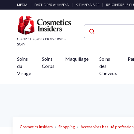
Panneau de gestion des cookies
MEDIA
|
PARTICIPER AU MEDIA
|
KIT MÉDIA & RP
|
REJOINDRE LE C
COSMÉTIQUES CHOISIS AVEC
SOIN
Soins
Soins
Maquillage
Soins
Pa
du
Corps
des
Visage
Cheveux
Cosmetics Insiders
Shopping
Accessoires beauté profession