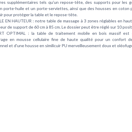
res supplémentaires tels qu'un repose-tête, des supports pour les g
n porte-huile et un porte-serviettes, ainsi que des housses en coton p
r pour protéger la table et le repose-tête.
E EN HAUTEUR : notre table de massage à 3 zones réglables en hau
eur de support de 60 cm à 85 cm. Le dossier peut être réglé sur 10 posit
 OPTIMAL : la table de traitement mobile en bois massif est 
rage en mousse cellulaire fine de haute qualité pour un confort 
nnel et d'une housse en similicuir PU merveilleusement doux et oléofug