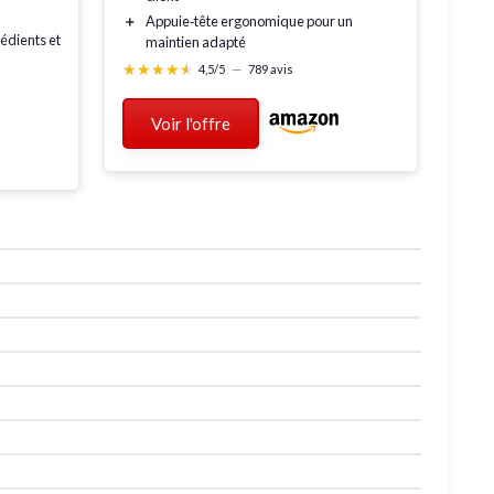
＋
Appuie‑tête ergonomique
pour un
édients et
maintien adapté
★★★★★
★★★★★
4,5/5
—
789 avis
Voir l'offre