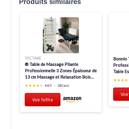
Produits similaires
TECTAKE
Bonnlo 
® Table de Massage Pliante
Professi
Professionnelle 3 Zones Épaisseur de
Table E
13 cm Massage et Relaxation Bois
Faciale
★★★★
★★★★
Table Esthetique Professionnel Lit de
de Salon
★★★★★
★★★★★
4,4/5
—
282 avis
Massage Portable, Accessoires Inclus
(Blanc, 
Voir
- Noir Table avec rouleaux & tabouret
Voir l'offre
Noir