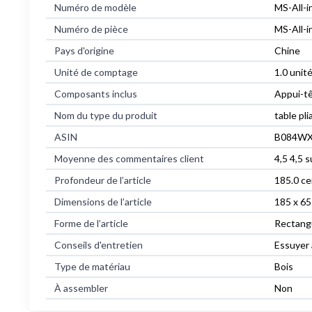
Numéro de modèle
MS-All-i
Numéro de pièce
MS-All-i
Pays d'origine
Chine
Unité de comptage
1.0 unit
Composants inclus
Appui-tê
Nom du type du produit
table pl
ASIN
B084W
Moyenne des commentaires client
4,5 4,5 s
Profondeur de l’article
185.0 c
Dimensions de l’article
185 x 65
Forme de l’article
Rectangu
Conseils d'entretien
Essuyer 
Type de matériau
Bois
À assembler
Non