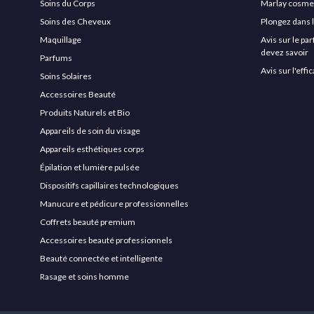
Soins du Corps
Marlay cosmeti
Soins des Cheveux
Plongez dans 
Maquillage
Avis sur le pa
devez savoir
Parfums
Avis sur l'eff
Soins Solaires
Accessoires Beauté
Produits Naturels et Bio
Appareils de soin du visage
Appareils esthétiques corps
Épilation et lumière pulsée
Dispositifs capillaires technologiques
Manucure et pédicure professionnelles
Coffrets beauté premium
Accessoires beauté professionnels
Beauté connectée et intelligente
Rasage et soins homme