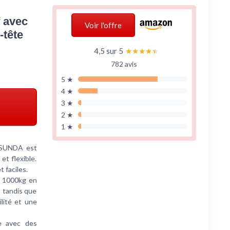
 avec
Voir l'offre
-tête
4,5 sur 5
★★★★★
★★★★★
782 avis
5 ★
4 ★
3 ★
2 ★
1 ★
SSUNDA est
et flexible.
 faciles.
à 1000kg en
, tandis que
lité et une
e avec des