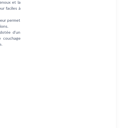
enoux et la
ur faciles à
teur permet
ions.
dotée d'un
de couchage
e.