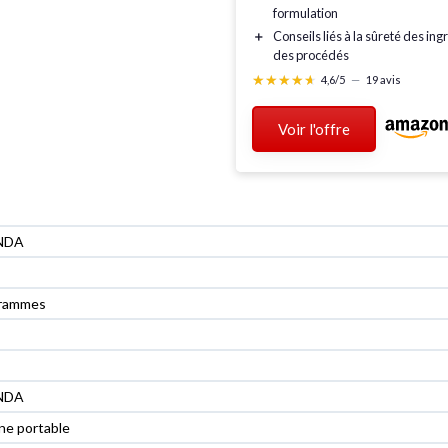
formulation
＋
Conseils liés à la
sûreté
des ingr
des procédés
★★★★★
★★★★★
4,6/5
—
19 avis
Voir l'offre
NDA
grammes
NDA
ne portable