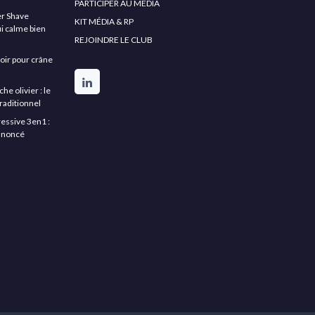
PARTICIPER AU MEDIA
er Shave
KIT MÉDIA & RP
ui calme bien
REJOINDRE LE CLUB
asoir pour crâne
 olivier : le
raditionnel
essive 3en1 :
annoncé