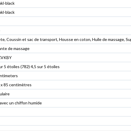
nkl-black
nkl-black
é
te, Coussin et sac de transport, Housse en coton, Huile de massage, Su
iante de massage
XVKBY
ur 5 étoiles (782) 4,5 sur 5 étoiles
entimeters
 x 85 centimètres
laire
avec un chiffon humide