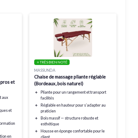
⭐ TRÈS BIEN NOTÉ
MASSUNDA
Chaise de massage pliante réglable
pros et
(Bordeaux, bois naturel)
＋
Pliante
pour un rangement et transport
t aux
facilités
＋
Réglable en hauteur
pour s’adapter au
ques et
praticien
＋
Bois massif
— structure robuste et
formation
esthétique
＋
Housse en éponge
confortable pour le
tion en
client