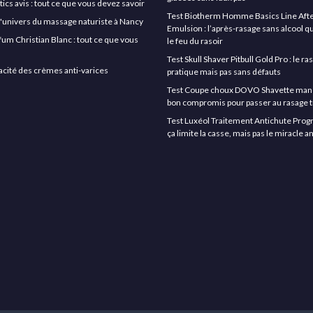
cs avis : tout ce que vous devez savoir
Test Biotherm Homme Basics Line Aft
l'univers du massage naturiste à Nancy
Emulsion : l’après-rasage sans alcool q
rfum Christian Blanc : tout ce que vous
le feu du rasoir
Test Skull Shaver Pitbull Gold Pro : le r
icacité des crèmes anti-varices
pratique mais pas sans défauts
Test Coupe choux DOVO Shavette manche
bon compromis pour passer au rasage t
Test Luxéol Traitement Antichute Progr
ça limite la casse, mais pas le miracle 