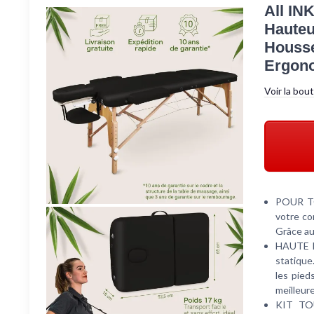
All IN
Hauteu
Housse
Ergono
Voir la bou
POUR TO
votre co
Grâce au
HAUTE R
statique
les pied
meilleure
KIT TOU