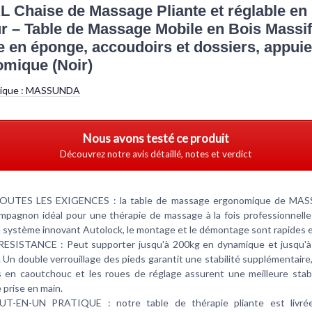
KL Chaise de Massage Pliante et réglable en
r – Table de Massage Mobile en Bois Massif
 en éponge, accoudoirs et dossiers, appuie
mique (Noir)
tique :
MASSUNDA
Nous avons testé ce produit
Découvrez notre avis détaillé, notes et verdict
UTES LES EXIGENCES : la table de massage ergonomique de MA
mpagnon idéal pour une thérapie de massage à la fois professionnelle 
 système innovant Autolock, le montage et le démontage sont rapides et
ESISTANCE : Peut supporter jusqu'à 200kg en dynamique et jusqu'
. Un double verrouillage des pieds garantit une stabilité supplémentaire
s en caoutchouc et les roues de réglage assurent une meilleure stabi
 prise en main.
T-EN-UN PRATIQUE : notre table de thérapie pliante est livré