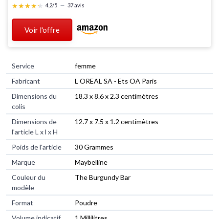
★★★★★
★★★★★
4,2/5
—
37 avis
Voir l'offre
Service
‎femme
Fabricant
‎L OREAL SA - Ets OA Paris
Dimensions du
‎18.3 x 8.6 x 2.3 centimètres
colis
Dimensions de
‎12.7 x 7.5 x 1.2 centimètres
l'article L x l x H
Poids de l'article
‎30 Grammes
Marque
‎Maybelline
Couleur du
‎The Burgundy Bar
modèle
Format
‎Poudre
Volume indicatif
‎1 Millilitres