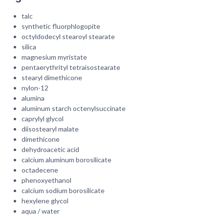
talc
synthetic fluorphlogopite
octyldodecyl stearoyl stearate
silica
magnesium myristate
pentaerythrityl tetraisostearate
stearyl dimethicone
nylon-12
alumina
aluminum starch octenylsuccinate
caprylyl glycol
diisostearyl malate
dimethicone
dehydroacetic acid
calcium aluminum borosilicate
octadecene
phenoxyethanol
calcium sodium borosilicate
hexylene glycol
aqua / water