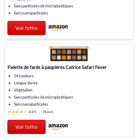
＋
Sans particules de microplastiques
＋
Sans nanoparticules
Voir l'offre
Palette de fards à paupières Catrice Safari Fever
＋
14 couleurs
＋
Longue durée
＋
Végétalien
＋
Sans particules de microplastiques
＋
Sans nanoparticules
★★★★★
★★★★★
4,3/5
—
74 avis
Voir l'offre