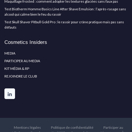
Maquillage frosted : comment adopter les textures glacées sans faux pas
Test Biotherm Homme Basics Line After Shave Emulsion : l’après-rasage sans
alcool qui calme bien le feu du rasoir
Test Skull Shaver Pitbull Gold Pro : le rasoir pour crâne pratique mais pas sans
défauts
Cosmetics Insiders
MEDIA
PARTICIPER AU MEDIA
KIT MÉDIA & RP
REJOINDRE LE CLUB
Mentions légales
Politique de confidentialité
Participer au