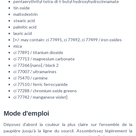
pentaerythrityl tetra-di-t-butyl hydroxyhydrocinnamate
tin oxide
maltodextrin
stearic acid
palmitic acid
lauric acid
[+/- may contain: ci 77491, ci 77492, ci 77499 / iron oxides
mica
ci 77891 / titanium dioxide
ci 77713 / magnesium carbonate
ci 77266 [nano] / black 2
ci 77007 / ultramarines
ci 75470 / carmine
ci 77510 / ferric ferrocyanide
ci 77288 / chromium oxide greens
ci 77742 / manganese violet]
Mode d'emploi
Déposez d'abord la couleur la plus claire sur l'ensemble de la
paupière jusqu'à la ligne du sourcil. Assombrissez légèrement la