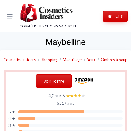
Panneau de gestion des cookies
TOPs
COSMÉTIQUES CHOISIS AVEC SOIN
Maybelline
Cosmetics Insiders
Shopping
Maquillage
Yeux
Ombres à paupiè
Voir l'offre
4,2 sur 5
★★★★★
★★★★★
5517 avis
5 ★
4 ★
3 ★