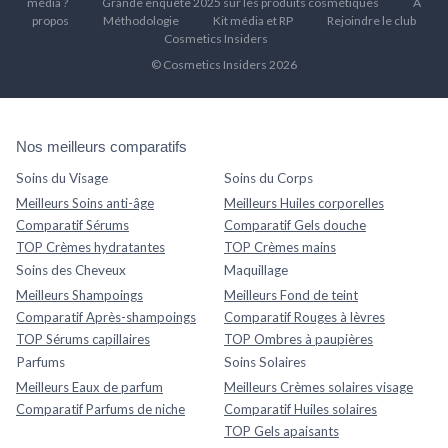
média ?
Grande enquête 2025 sur les produits cosmétiques
À
propos
Méthodologie
Kit média et RP
Rejoindre le club
Cosmetics Insiders
© Cosmetics Insiders 2026
Nos meilleurs comparatifs
Soins du Visage
Soins du Corps
Meilleurs Soins anti-âge
Meilleurs Huiles corporelles
Comparatif Sérums
Comparatif Gels douche
TOP Crèmes hydratantes
TOP Crèmes mains
Soins des Cheveux
Maquillage
Meilleurs Shampoings
Meilleurs Fond de teint
Comparatif Après-shampoings
Comparatif Rouges à lèvres
TOP Sérums capillaires
TOP Ombres à paupières
Parfums
Soins Solaires
Meilleurs Eaux de parfum
Meilleurs Crèmes solaires visage
Comparatif Parfums de niche
Comparatif Huiles solaires
TOP Gels apaisants