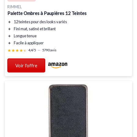
RIMMEL
Palette Ombres à Paupières 12 Teintes
＋
12 teintes
pour des looks variés
＋
Fini mat, satiné et brillant
＋
Longue tenue
＋
Facile à appliquer
★★★★★
★★★★★
4,4/5
—
5790 avis
Voir l'offre