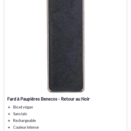
Fard à Paupières Benecos - Retour au Noir
＋
Bio
et végan
＋
Sans talc
＋
Rechargeable
＋
Couleur intense