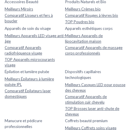
Accessoires Beauté
Produits Naturels et Bio
Meilleurs Miroirs
Meilleurs Crèmes bio
Comparatif Lisseurs et fers à
Comparatif Rouges à lèvres bio
boucler
TOP Poudres bio
Appareils de soin du visage
Appareils esthétiques corps
Meilleurs Appareils LED visage anti-
Meilleurs Appareils de
âge
lipocavitation maison
Comparatif Appareils
Comparatif Appareils de massage
radiofréquence visage
corps professionnels
TOP Appareils microcourants
visage
Épilation et lumière pulsée
Dispositifs capillaires
technologiques
Meilleurs Épilateurs à lumière
pulsée IPL
Meilleurs Casques LED pour pousse
des cheveux
Comparatif Épilateurs laser
domestiques
Comparatif Appareils de
stimulation cuir chevelu
TOP Brosses laser anti-chute de
cheveux
Manucure et pédicure
Coffrets beauté premium
professionnelles
Meilleurs Coffrets soins visage