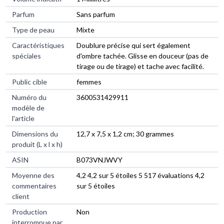
Parfum
‎Sans parfum
Type de peau
‎Mixte
Caractéristiques
‎Doublure précise qui sert également
spéciales
d'ombre tachée. Glisse en douceur (pas de
tirage ou de tirage) et tache avec facilité.
Public cible
‎femmes
Numéro du
‎3600531429911
modèle de
l'article
Dimensions du
‎12,7 x 7,5 x 1,2 cm; 30 grammes
produit (L x l x h)
ASIN
‎B073VNJWVY
Moyenne des
4,2 4,2 sur 5 étoiles 5 517 évaluations 4,2
commentaires
sur 5 étoiles
client
Production
Non
interrompue par