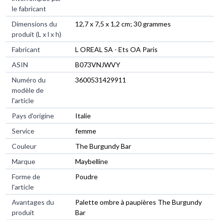
le fabricant
Dimensions du
12,7 x 7,5 x 1,2 cm; 30 grammes
produit (L x l x h)
Fabricant
L OREAL SA - Ets OA Paris
ASIN
B073VNJWVY
Numéro du
3600531429911
modèle de
l'article
Pays d'origine
Italie
Service
femme
Couleur
The Burgundy Bar
Marque
Maybelline
Forme de
Poudre
l'article
Avantages du
Palette ombre à paupières The Burgundy
produit
Bar