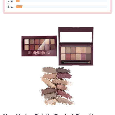
2 ★
1 ★