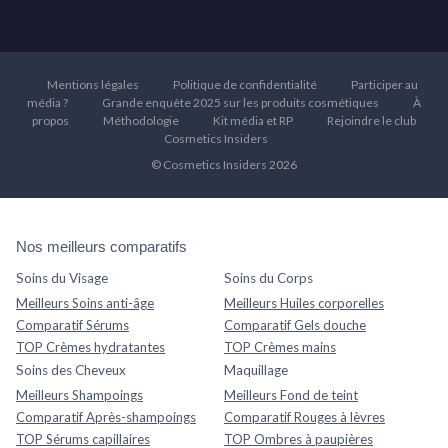
Mentions légales
Politique de confidentialité
Participer au
média ?
Grande enquête 2025 sur les produits cosmétiques
À
propos
Méthodologie
Kit média et RP
Rejoindre le club
Cosmetics Insiders
© Cosmetics Insiders 2026
Nos meilleurs comparatifs
Soins du Visage
Soins du Corps
Meilleurs Soins anti-âge
Meilleurs Huiles corporelles
Comparatif Sérums
Comparatif Gels douche
TOP Crèmes hydratantes
TOP Crèmes mains
Soins des Cheveux
Maquillage
Meilleurs Shampoings
Meilleurs Fond de teint
Comparatif Après-shampoings
Comparatif Rouges à lèvres
TOP Sérums capillaires
TOP Ombres à paupières