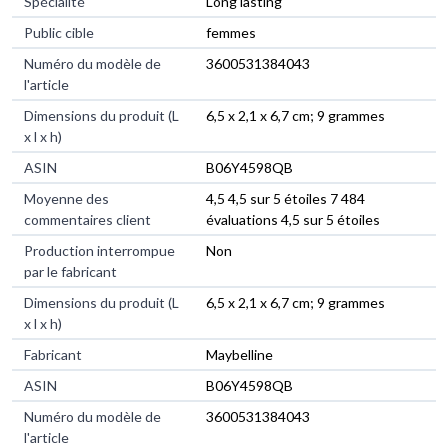
Spécialité
‎Long lasting
Public cible
‎femmes
Numéro du modèle de
‎3600531384043
l'article
Dimensions du produit (L
‎6,5 x 2,1 x 6,7 cm; 9 grammes
x l x h)
ASIN
‎B06Y4598QB
Moyenne des
4,5 4,5 sur 5 étoiles 7 484
commentaires client
évaluations 4,5 sur 5 étoiles
Production interrompue
Non
par le fabricant
Dimensions du produit (L
6,5 x 2,1 x 6,7 cm; 9 grammes
x l x h)
Fabricant
Maybelline
ASIN
B06Y4598QB
Numéro du modèle de
3600531384043
l'article