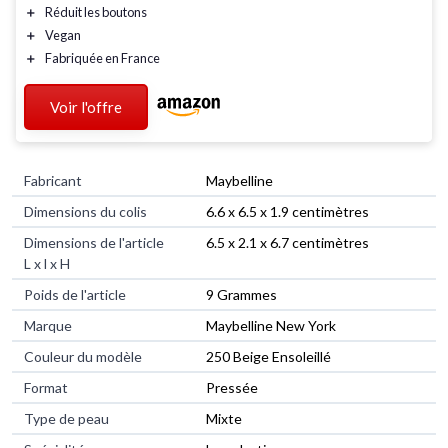
＋
Réduit les boutons
＋
Vegan
＋
Fabriquée en France
Voir l'offre
Fabricant
‎Maybelline
Dimensions du colis
‎6.6 x 6.5 x 1.9 centimètres
Dimensions de l'article
‎6.5 x 2.1 x 6.7 centimètres
L x l x H
Poids de l'article
‎9 Grammes
Marque
‎Maybelline New York
Couleur du modèle
‎250 Beige Ensoleillé
Format
‎Pressée
Type de peau
‎Mixte