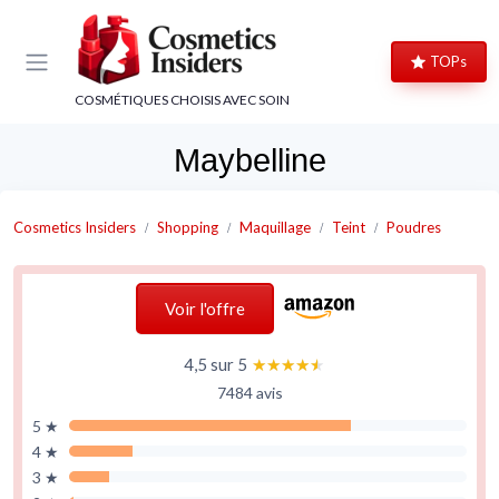
Panneau de gestion des cookies
TOPs
COSMÉTIQUES CHOISIS AVEC SOIN
Maybelline
Cosmetics Insiders
Shopping
Maquillage
Teint
Poudres
Voir l'offre
4,5 sur 5
★★★★★
★★★★★
7484 avis
5 ★
4 ★
3 ★