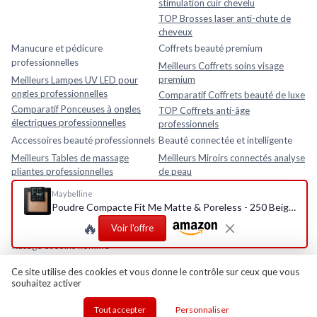
stimulation cuir chevelu
TOP Brosses laser anti-chute de
cheveux
Manucure et pédicure
Coffrets beauté premium
professionnelles
Meilleurs Coffrets soins visage
premium
Meilleurs Lampes UV LED pour
ongles professionnelles
Comparatif Coffrets beauté de luxe
Comparatif Ponceuses à ongles
TOP Coffrets anti-âge
électriques professionnelles
professionnels
Accessoires beauté professionnels
Beauté connectée et intelligente
Meilleurs Tables de massage
Meilleurs Miroirs connectés analyse
pliantes professionnelles
de peau
Comparatif Loupes esthétiques
Comparatif Analyseurs de peau
Maybelline
avec lampe LED
électroniques
Poudre Compacte Fit Me Matte & Poreless - 250 Beige Ensoleillé
TOP Fauteuils esthétiques
TOP Appareils beauté intelligents
🔥
Voir l'offre
réglables
avec application mobile
Rasage et soins homme
Meilleurs Après-rasages
Ce site utilise des cookies et vous donne le contrôle sur ceux que vous
souhaitez activer
Tout accepter
Personnaliser