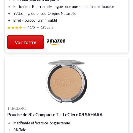
＋
Enrichie en Beurre de Mangue
pour une sensation de douceur
＋
97% d'Ingrédients d'Origine Naturelle
＋
Effet Flou
pour un fini subtil
★★★★★
★★★★★
4,1/5
—
193 avis
Voir l'offre
T LECLERC
Poudre de Riz Compacte T - LeClerc 08 SAHARA
＋
Matifiante
et fixatrice longue tenue
＋
0% Talc