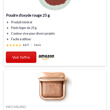
Poudre d'oxyde rouge 25 g
＋
Produit
minéral
＋
Poids léger
de 25 g
＋
Couleur vive
pour divers projets
＋
Facile à utiliser
★★★★★
★★★★★
4,6/5
—
3 avis
Voir l'offre
KIKO MILANO