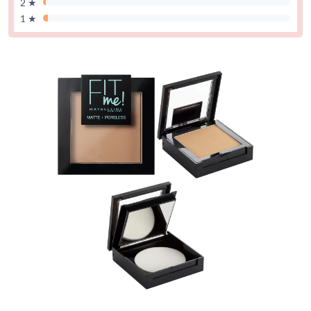
2 ★
1 ★