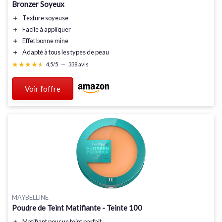
Bronzer Soyeux
＋
Texture soyeuse
＋
Facile à appliquer
＋
Effet bonne mine
＋
Adapté à tous les types de peau
★★★★★
★★★★★
4,5/5
—
338 avis
Voir l'offre
MAYBELLINE
Poudre de Teint Matifiante - Teinte 100
＋
Matifiant
pour un teint parfait