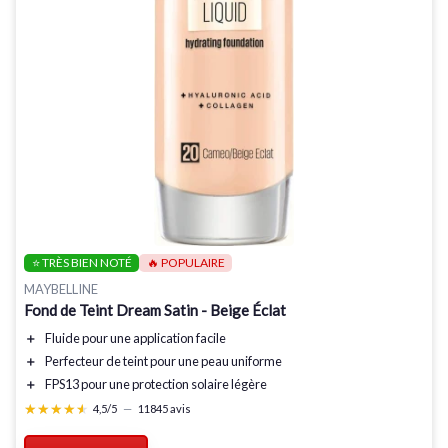
⭐ TRÈS BIEN NOTÉ
🔥 POPULAIRE
MAYBELLINE
Fond de Teint Dream Satin - Beige Éclat
＋
Fluide
pour une application facile
＋
Perfecteur de teint
pour une peau uniforme
＋
FPS13
pour une protection solaire légère
★★★★★
★★★★★
4,5/5
—
11845 avis