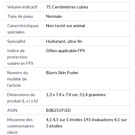
Volume indicatif
‎71 Centimètres cubes
Type de peau
‎Normale
Caractéristiques
‎Non testé sur animal
spéciales
Spécialité
‎Hydratant, ultra-fin
Indice de
‎0.Non applicable FPS
protection
solaire en FPS
Numéro du
‎Blurry Skin Puder
modèle de
l'article
Dimensions du
‎1,3 x 7,4 x 7,4 cm; 51,4 grammes
produit (L x l x h)
ASIN
‎B0B251PJ1D
Moyenne des
4,1 4,1 sur 5 étoiles 193 évaluations 4,1 sur
commentaires
5 étoiles
client