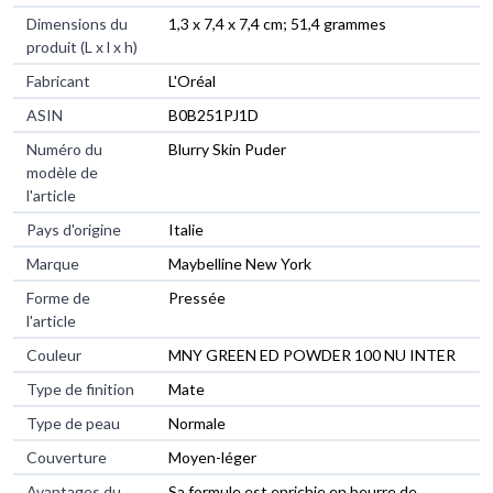
Dimensions du
1,3 x 7,4 x 7,4 cm; 51,4 grammes
produit (L x l x h)
Fabricant
L'Oréal
ASIN
B0B251PJ1D
Numéro du
Blurry Skin Puder
modèle de
l'article
Pays d'origine
Italie
Marque
Maybelline New York
Forme de
Pressée
l'article
Couleur
MNY GREEN ED POWDER 100 NU INTER
Type de finition
Mate
Type de peau
Normale
Couverture
Moyen-léger
Avantages du
Sa formule est enrichie en beurre de