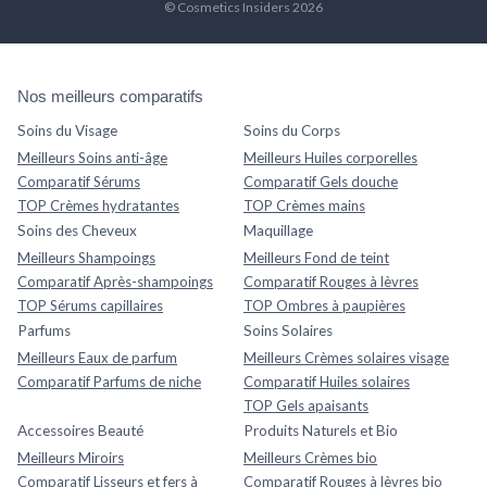
© Cosmetics Insiders 2026
Nos meilleurs comparatifs
Soins du Visage
Soins du Corps
Meilleurs Soins anti-âge
Meilleurs Huiles corporelles
Comparatif Sérums
Comparatif Gels douche
TOP Crèmes hydratantes
TOP Crèmes mains
Soins des Cheveux
Maquillage
Meilleurs Shampoings
Meilleurs Fond de teint
Comparatif Après-shampoings
Comparatif Rouges à lèvres
TOP Sérums capillaires
TOP Ombres à paupières
Parfums
Soins Solaires
Meilleurs Eaux de parfum
Meilleurs Crèmes solaires visage
Comparatif Parfums de niche
Comparatif Huiles solaires
TOP Gels apaisants
Accessoires Beauté
Produits Naturels et Bio
Meilleurs Miroirs
Meilleurs Crèmes bio
Comparatif Lisseurs et fers à
Comparatif Rouges à lèvres bio