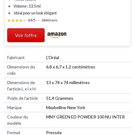
＋
Volume
: 13.5 ml
＋
Idéal
pour un look élégant
★★★★★
★★★★★
4,4/5
—
26663 avis
Voir l'offre
Fabricant
‎L'Oréal
Dimensions du
‎6.8 x 6.7 x 1.2 centimètres
colis
Dimensions de
‎13 x 74 x 74 millimètres
l'article L x l x H
Poids de l'article
‎51,4 Grammes
Marque
‎Maybelline New York
Couleur du
‎MNY GREEN ED POWDER 100 NU INTER
modèle
Format
‎Pressée