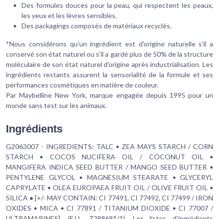
Des formules douces pour la peau, qui respectent les peaux,
les yeux et les lèvres sensibles.
Des packagings composés de matériaux recyclés.
*Nous considérons qu'un ingrédient est d'origine naturelle s'il a
conservé son état naturel ou s'il a gardé plus de 50% de la structure
moléculaire de son état naturel d'origine après industrialisation. Les
ingrédients restants assurent la sensorialité de la formule et ses
performances cosmétiques en matière de couleur.
Par Maybelline New York, marque engagée depuis 1995 pour un
monde sans test sur les animaux.
Ingrédients
G2063007 - INGREDIENTS: TALC • ZEA MAYS STARCH / CORN
STARCH • COCOS NUCIFERA OIL / COCONUT OIL •
MANGIFERA INDICA SEED BUTTER / MANGO SEED BUTTER •
PENTYLENE GLYCOL • MAGNESIUM STEARATE • GLYCERYL
CAPRYLATE • OLEA EUROPAEA FRUIT OIL / OLIVE FRUIT OIL •
SILICA ● [+/- MAY CONTAIN: CI 77491, CI 77492, CI 77499 / IRON
OXIDES • MICA • CI 77891 / TITANIUM DIOXIDE • CI 77007 /
ULTRAMARINES]. (F.I.L. Z288681/1). Les listes d’ingrédients