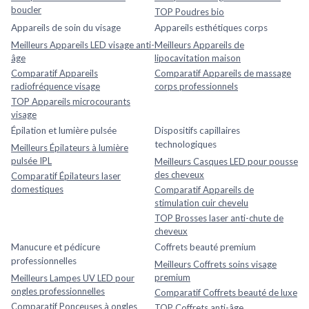
boucler
TOP Poudres bio
Appareils de soin du visage
Appareils esthétiques corps
Meilleurs Appareils LED visage anti-
Meilleurs Appareils de
âge
lipocavitation maison
Comparatif Appareils
Comparatif Appareils de massage
radiofréquence visage
corps professionnels
TOP Appareils microcourants
visage
Épilation et lumière pulsée
Dispositifs capillaires
technologiques
Meilleurs Épilateurs à lumière
pulsée IPL
Meilleurs Casques LED pour pousse
des cheveux
Comparatif Épilateurs laser
domestiques
Comparatif Appareils de
stimulation cuir chevelu
TOP Brosses laser anti-chute de
cheveux
Manucure et pédicure
Coffrets beauté premium
professionnelles
Meilleurs Coffrets soins visage
premium
Meilleurs Lampes UV LED pour
ongles professionnelles
Comparatif Coffrets beauté de luxe
Comparatif Ponceuses à ongles
TOP Coffrets anti-âge