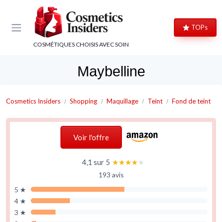
Panneau de gestion des cookies
TOPs
COSMÉTIQUES CHOISIS AVEC SOIN
Maybelline
Cosmetics Insiders
Shopping
Maquillage
Teint
Fond de teint
Voir l'offre
4,1 sur 5
★★★★★
★★★★★
193 avis
5 ★
4 ★
3 ★