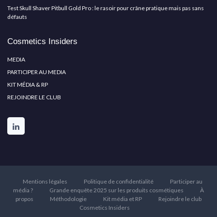
Test Skull Shaver Pitbull Gold Pro : le rasoir pour crâne pratique mais pas sans
défauts
Cosmetics Insiders
MEDIA
PARTICIPER AU MEDIA
KIT MÉDIA & RP
REJOINDRE LE CLUB
Mentions légales
Politique de confidentialité
Participer au
média ?
Grande enquête 2025 sur les produits cosmétiques
À
propos
Méthodologie
Kit média et RP
Rejoindre le club
Cosmetics Insiders