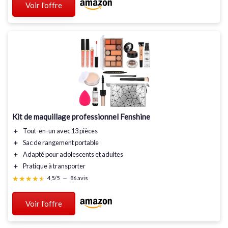
Voir l'offre
Kit de maquillage professionnel Fenshine
＋
Tout-en-un
avec 13 pièces
＋
Sac de rangement portable
＋
Adapté pour
adolescents et adultes
＋
Pratique
à transporter
★★★★★
★★★★★
4,5/5
—
86 avis
Voir l'offre