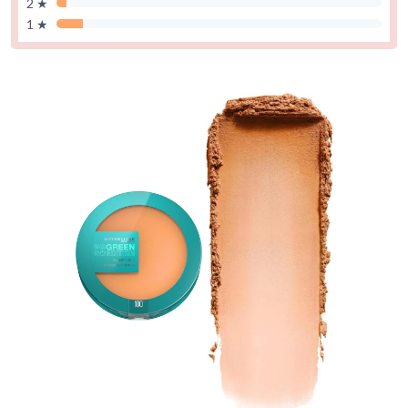
2 ★
1 ★