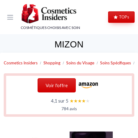
Panneau de gestion des cookies
TOPs
COSMÉTIQUES CHOISIS AVEC SOIN
MIZON
Cosmetics Insiders
Shopping
Soins du Visage
Soins Spécifiques
Voir l'offre
4,1 sur 5
★★★★★
★★★★★
784 avis