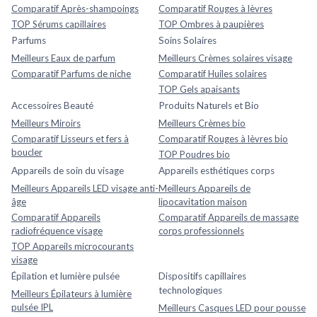
Comparatif Après-shampoings
Comparatif Rouges à lèvres
TOP Sérums capillaires
TOP Ombres à paupières
Parfums
Soins Solaires
Meilleurs Eaux de parfum
Meilleurs Crèmes solaires visage
Comparatif Parfums de niche
Comparatif Huiles solaires
TOP Gels apaisants
Accessoires Beauté
Produits Naturels et Bio
Meilleurs Miroirs
Meilleurs Crèmes bio
Comparatif Lisseurs et fers à
Comparatif Rouges à lèvres bio
boucler
TOP Poudres bio
Appareils de soin du visage
Appareils esthétiques corps
Meilleurs Appareils LED visage anti-
Meilleurs Appareils de
âge
lipocavitation maison
Comparatif Appareils
Comparatif Appareils de massage
radiofréquence visage
corps professionnels
TOP Appareils microcourants
visage
Épilation et lumière pulsée
Dispositifs capillaires
technologiques
Meilleurs Épilateurs à lumière
pulsée IPL
Meilleurs Casques LED pour pousse