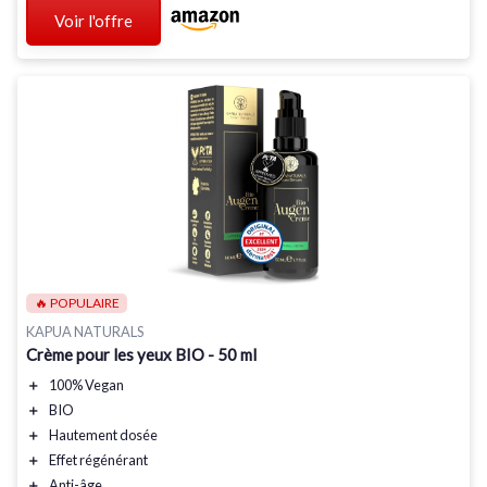
Voir l'offre
🔥 POPULAIRE
KAPUA NATURALS
Crème pour les yeux BIO - 50 ml
＋
100% Vegan
＋
BIO
＋
Hautement dosée
＋
Effet régénérant
＋
Anti-âge