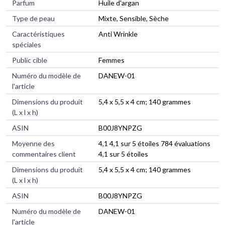
Parfum
‎Huile d'argan
Type de peau
‎Mixte, Sensible, Sèche
Caractéristiques
‎Anti Wrinkle
spéciales
Public cible
‎Femmes
Numéro du modèle de
‎DANEW-01
l'article
Dimensions du produit
‎5,4 x 5,5 x 4 cm; 140 grammes
(L x l x h)
ASIN
‎B00J8YNPZG
Moyenne des
4,1 4,1 sur 5 étoiles 784 évaluations
commentaires client
4,1 sur 5 étoiles
Dimensions du produit
5,4 x 5,5 x 4 cm; 140 grammes
(L x l x h)
ASIN
B00J8YNPZG
Numéro du modèle de
DANEW-01
l'article