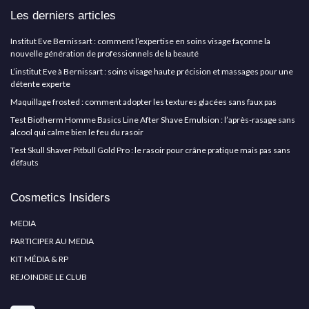
Les derniers articles
Institut Eve Bernissart : comment l’expertise en soins visage façonne la
nouvelle génération de professionnels de la beauté
L’institut Eve à Bernissart : soins visage haute précision et massages pour une
détente experte
Maquillage frosted : comment adopter les textures glacées sans faux pas
Test Biotherm Homme Basics Line After Shave Emulsion : l’après-rasage sans
alcool qui calme bien le feu du rasoir
Test Skull Shaver Pitbull Gold Pro : le rasoir pour crâne pratique mais pas sans
défauts
Cosmetics Insiders
MEDIA
PARTICIPER AU MEDIA
KIT MÉDIA & RP
REJOINDRE LE CLUB