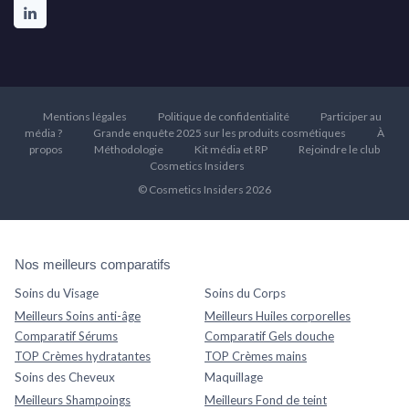
Mentions légales
Politique de confidentialité
Participer au
média ?
Grande enquête 2025 sur les produits cosmétiques
À
propos
Méthodologie
Kit média et RP
Rejoindre le club
Cosmetics Insiders
© Cosmetics Insiders 2026
Nos meilleurs comparatifs
Soins du Visage
Soins du Corps
Meilleurs Soins anti-âge
Meilleurs Huiles corporelles
Comparatif Sérums
Comparatif Gels douche
TOP Crèmes hydratantes
TOP Crèmes mains
Soins des Cheveux
Maquillage
Meilleurs Shampoings
Meilleurs Fond de teint