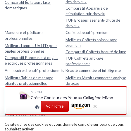
des cheveux
Comparatif Épilateurs laser
domestiques
Comparatif Appareils de
stimulation cuir chevelu
TOP Brosses laser anti-chute de
cheveux
Manucure et pédicure
Coffrets beauté premium
professionnelles
Meilleurs Coffrets soins visage
premium
Meilleurs Lampes UV LED pour
ongles professionnelles
Comparatif Coffrets beauté de luxe
Comparatif Ponceuses à ongles
TOP Coffrets anti-âge
électriques professionnelles
professionnels
Accessoires beauté professionnels
Beauté connectée et intelligente
Meilleurs Tables de massage
Meilleurs Miroirs connectés analyse
pliantes professionnelles
de peau
Comparatif Loupes esthétiques
Comparatif Analyseurs de peau
MIZON
avec lampe LED
électroniques
Crème Contour des Yeux au Collagène Mizon
TOP Fauteuils esthétiques
TOP Appareils beauté intelligents
🔥
Voir l'offre
réglables
avec application mobile
Rasage et soins homme
Meilleurs Après-rasages
Ce site utilise des cookies et vous donne le contrôle sur ceux que vous
souhaitez activer