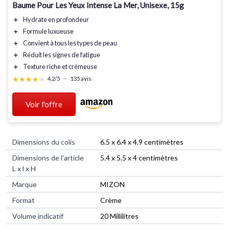
Baume Pour Les Yeux Intense La Mer, Unisexe, 15g
＋
Hydrate
en profondeur
＋
Formule luxueuse
＋
Convient à tous
les types de peau
＋
Réduit les signes
de fatigue
＋
Texture riche
et crémeuse
★★★★★
★★★★★
4,2/5
—
135 avis
Voir l'offre
Dimensions du colis
‎6.5 x 6.4 x 4.9 centimètres
Dimensions de l'article
‎5.4 x 5.5 x 4 centimètres
L x l x H
Marque
‎MIZON
Format
‎Crème
Volume indicatif
‎20 Millilitres