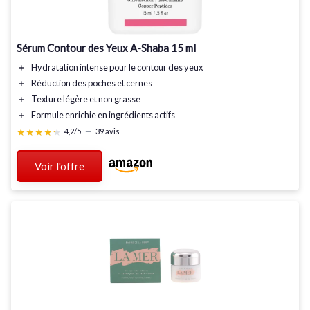
Sérum Contour des Yeux A-Shaba 15 ml
＋
Hydratation intense
pour le contour des yeux
＋
Réduction des poches
et cernes
＋
Texture légère
et non grasse
＋
Formule enrichie en ingrédients actifs
★★★★★
★★★★★
4,2/5
—
39 avis
Voir l'offre