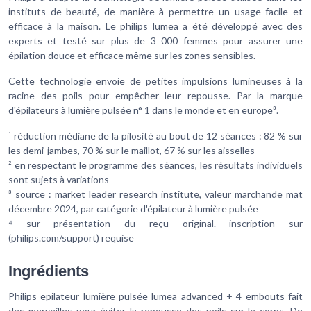
instituts de beauté, de manière à permettre un usage facile et
efficace à la maison. Le philips lumea a été développé avec des
experts et testé sur plus de 3 000 femmes pour assurer une
épilation douce et efficace même sur les zones sensibles.
Cette technologie envoie de petites impulsions lumineuses à la
racine des poils pour empêcher leur repousse. Par la marque
d'épilateurs à lumière pulsée n° 1 dans le monde et en europe³.
¹ réduction médiane de la pilosité au bout de 12 séances : 82 % sur
les demi-jambes, 70 % sur le maillot, 67 % sur les aisselles
² en respectant le programme des séances, les résultats individuels
sont sujets à variations
³ source : market leader research institute, valeur marchande mat
décembre 2024, par catégorie d'épilateur à lumière pulsée
⁴ sur présentation du reçu original. inscription sur
(philips.com/support) requise
Ingrédients
Philips epilateur lumière pulsée lumea advanced + 4 embouts fait
des merveilles pour éviter la repousse des poils sur le corps. De