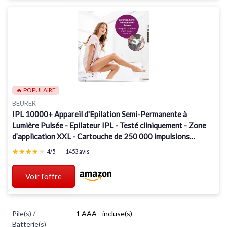
🔥 POPULAIRE
BEURER
IPL 10000+ Appareil d'Epilation Semi-Permanente à
Lumière Pulsée - Epilateur IPL - Testé cliniquement - Zone
d’application XXL - Cartouche de 250 000 impulsions
lumineuses 1 unité (Lot de 1)
★★★★★
★★★★★
4/5
—
1453 avis
Voir l'offre
Pile(s) /
1 AAA - incluse(s)
Batterie(s)