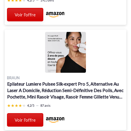
★★★★★
★★★★★
4,2/5
—
1915 avis
Voir l'offre
BRAUN
Epilateur Lumiere Pulsee Silk·expert Pro 5, Alternative Au
Laser A Domicile, Réduction Semi-Définitive Des Poils, Avec
Pochette, Mini Rasoir Visage, Rasoir Femme Gillette Venus,
4 Têtes, PL5412 Blanc
★★★★★
★★★★★
4,2/5
—
87 avis
Voir l'offre