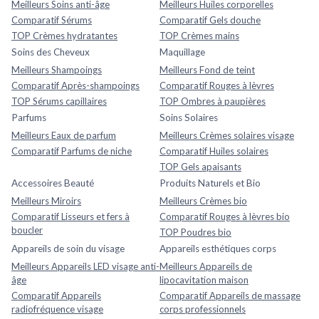
Meilleurs Soins anti-âge
Meilleurs Huiles corporelles
Comparatif Sérums
Comparatif Gels douche
TOP Crèmes hydratantes
TOP Crèmes mains
Soins des Cheveux
Maquillage
Meilleurs Shampoings
Meilleurs Fond de teint
Comparatif Après-shampoings
Comparatif Rouges à lèvres
TOP Sérums capillaires
TOP Ombres à paupières
Parfums
Soins Solaires
Meilleurs Eaux de parfum
Meilleurs Crèmes solaires visage
Comparatif Parfums de niche
Comparatif Huiles solaires
TOP Gels apaisants
Accessoires Beauté
Produits Naturels et Bio
Meilleurs Miroirs
Meilleurs Crèmes bio
Comparatif Lisseurs et fers à
Comparatif Rouges à lèvres bio
boucler
TOP Poudres bio
Appareils de soin du visage
Appareils esthétiques corps
Meilleurs Appareils LED visage anti-
Meilleurs Appareils de
âge
lipocavitation maison
Comparatif Appareils
Comparatif Appareils de massage
radiofréquence visage
corps professionnels