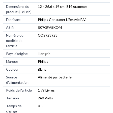
Dimensions du
12 x 26,6 x 19 cm; 814 grammes
produit (L x l x h)
Fabricant
Philips Consumer Lifestyle B.V.
ASIN
B07GFV5KQM
Numéro du
COS923923
modèle de
l'article
Pays d'origine
Hongrie
Marque
Philips
Couleur
Blanc
Source
Alimenté par batterie
d'alimentation
Poids de l'article
1,79 Livres
Tension
240 Volts
Temps de
0.5
charge