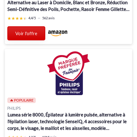
Alternative au Laser à Domicile, Blanc et Bronze, Réduction
Semi-Définitive des Poils, Pochette, Rasoir Femme Gillette
Venus, 3 Têtes, PL7263
★★★★★
★★★★★
4,4/5
—
562 avis
Voir l'offre
🔥 POPULAIRE
PHILIPS
Lumea série 8000, Épilateur à lumière pulsée, alternative à
l'épilation laser, technologie SenseIQ, 4 accessoires pour le
corps, le visage, le maillot et les aisselles, modèle
BRI948/00