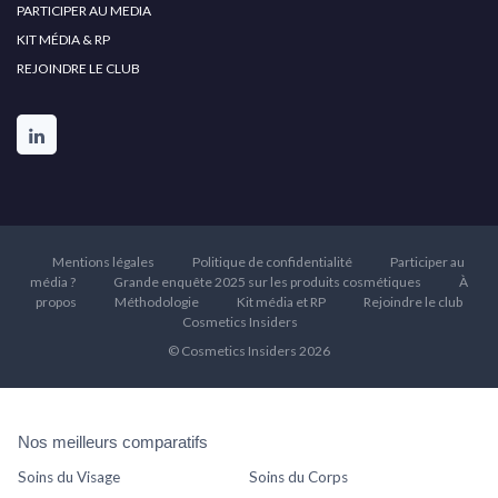
PARTICIPER AU MEDIA
KIT MÉDIA & RP
REJOINDRE LE CLUB
Mentions légales
Politique de confidentialité
Participer au
média ?
Grande enquête 2025 sur les produits cosmétiques
À
propos
Méthodologie
Kit média et RP
Rejoindre le club
Cosmetics Insiders
© Cosmetics Insiders 2026
Nos meilleurs comparatifs
Soins du Visage
Soins du Corps