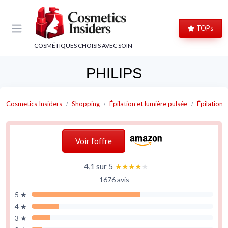
Panneau de gestion des cookies
TOPs
COSMÉTIQUES CHOISIS AVEC SOIN
PHILIPS
Cosmetics Insiders
Shopping
Épilation et lumière pulsée
Épilation d
Voir l'offre
4,1 sur 5
★★★★★
★★★★★
1676 avis
5 ★
4 ★
3 ★