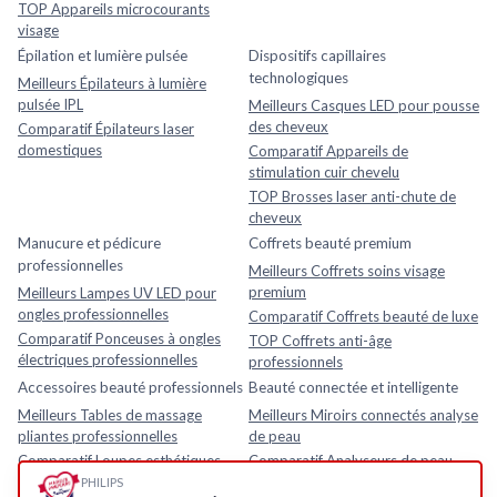
TOP Appareils microcourants
visage
Épilation et lumière pulsée
Dispositifs capillaires
technologiques
Meilleurs Épilateurs à lumière
pulsée IPL
Meilleurs Casques LED pour pousse
des cheveux
Comparatif Épilateurs laser
domestiques
Comparatif Appareils de
stimulation cuir chevelu
TOP Brosses laser anti-chute de
cheveux
Manucure et pédicure
Coffrets beauté premium
professionnelles
Meilleurs Coffrets soins visage
premium
Meilleurs Lampes UV LED pour
ongles professionnelles
Comparatif Coffrets beauté de luxe
Comparatif Ponceuses à ongles
TOP Coffrets anti-âge
électriques professionnelles
professionnels
Accessoires beauté professionnels
Beauté connectée et intelligente
Meilleurs Tables de massage
Meilleurs Miroirs connectés analyse
pliantes professionnelles
de peau
Comparatif Loupes esthétiques
Comparatif Analyseurs de peau
avec lampe LED
électroniques
PHILIPS