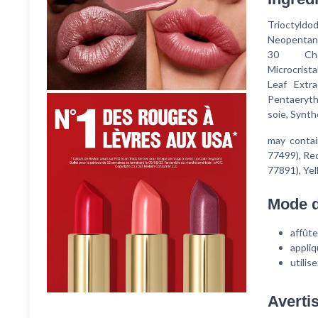
Trioctyld
Neopentanoa
30 Chole
Microcrista
Leaf Extra
Pentaeryth
soie, Synth
may contai
77499), Red
77891), Ye
Mode d
affûte
appliq
utilis
Averti