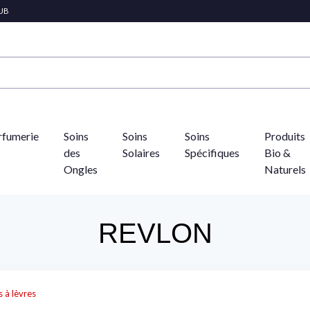
LUB
rfumerie
Soins
Soins
Soins
Produits
des
Solaires
Spécifiques
Bio &
Ongles
Naturels
REVLON
 à lèvres