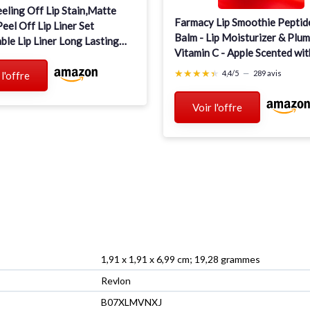
eling Off Lip Stain,Matte
Farmacy Lip Smoothie Peptide
eel Off Lip Liner Set
Balm - Lip Moisturizer & Plum
ble Lip Liner Long Lasting
Vitamin C - Apple Scented wi
oof Matte Lip Gloss Liquid
Gloss Finish
★★★★★
★★★★★
4,4/5
—
289 avis
 l'offre
Voir l'offre
1,91 x 1,91 x 6,99 cm; 19,28 grammes
Revlon
B07XLMVNXJ