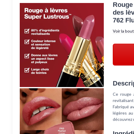
Rouge 
des lè
762 Fl
Voir la bou
Descri
Ce rouge à
revitalisan
Fabriqué a
légères au
découvrez u
Ingréd