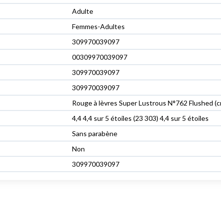
Adulte
Femmes-Adultes
309970039097
00309970039097
309970039097
309970039097
Rouge à lèvres Super Lustrous N°762 Flushed (
4,4 4,4 sur 5 étoiles (23 303) 4,4 sur 5 étoiles
Sans parabène
Non
309970039097