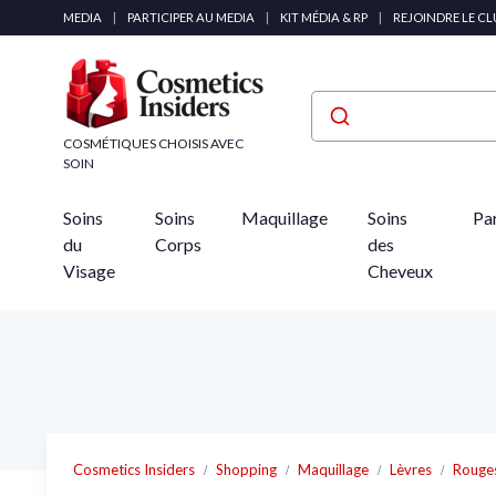
Panneau de gestion des cookies
MEDIA
|
PARTICIPER AU MEDIA
|
KIT MÉDIA & RP
|
REJOINDRE LE C
COSMÉTIQUES CHOISIS AVEC
SOIN
Soins
Soins
Maquillage
Soins
Pa
du
Corps
des
Visage
Cheveux
Cosmetics Insiders
Shopping
Maquillage
Lèvres
Rouges