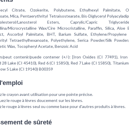
odecyl Citrate, Ozokerite, Polybutene, Ethylhexyl Palmitate, Oc
te, Mica, Pentaerythrityl Tetraisostearate, Bis-Diglyceryl Polyacyladi
sterol/Lanosterol Esters, Caprylic/Capric Triglycer
llina/Microcrystalline Wax/Cire Microcristalline, Paraffin, Silica, Aloe
ct, Ascorbyl Palmitate, BHT, Barium Sulfate, Ethylene/Propylene
rityl Tetraethylhexanoate, Polyethylene, Serica Powder/Silk Powde
etic Wax, Tocopheryl Acetate, Benzoic Acid
n/peut contenir/puede contener (+/-): [Iron Oxides (CI 77491), Iron
 28 Lake (CI 45410), Red 6 (CI 15850), Red 7 Lake (CI 15850), Titanium
llow 5 Lake (CI 19140) B00359
'emploi
z le crayon avant utilisation pour une pointe précise.
uez le rouge à lèvres doucement sur les lèvres.
ez le rouge à lèvres seul ou comme base pour d'autres produits à lèvres.
ssement de sûreté