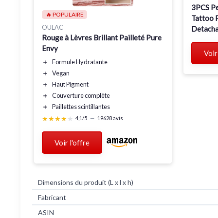
3PCS Pe
🔥 POPULAIRE
Tattoo P
OULAC
Detacha
Rouge à Lèvres Brillant Pailleté Pure
Waterpr
Envy
Lipstick
Voir
＋
Formule
Hydratante
＋
Vegan
＋
Haut Pigment
＋
Couverture complète
＋
Paillettes scintillantes
★★★★★
★★★★★
4,1/5
—
19628 avis
Voir l'offre
Dimensions du produit (L x l x h)
Fabricant
ASIN