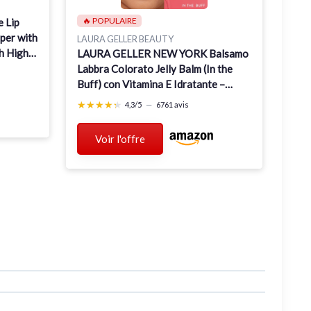
🔥 POPULAIRE
 Lip
per with
LAURA GELLER BEAUTY
th High
LAURA GELLER NEW YORK Balsamo
Labbra Colorato Jelly Balm (In the
Buff) con Vitamina E Idratante –
Finish Semi-Lucido, Balsamo Lucida
★★★★★
★★★★★
4,3/5
—
6761 avis
Labbra Colore Intenso, per Labbra
Morbide e Brillanti 01 In the Buff
Voir l'offre