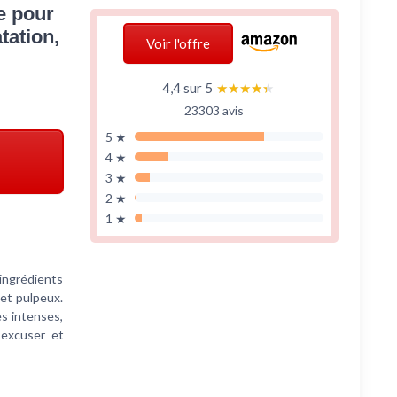
e pour
tation,
Voir l'offre
4,4 sur 5
★★★★★
★★★★★
23303 avis
5 ★
4 ★
3 ★
2 ★
1 ★
ingrédients
 et pulpeux.
s intenses,
 excuser et