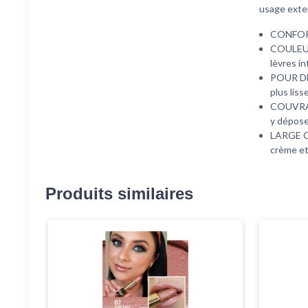
usage exte
CONFORT 
COULEUR 
lèvres i
POUR DES
plus liss
COUVRANC
y déposer
LARGE CH
crème et
Produits similaires