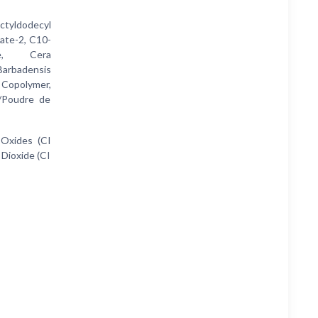
tyldodecyl
pate-2, C10-
ide, Cera
 Barbadensis
 Copolymer,
r/Poudre de
 Oxides (CI
 Dioxide (CI