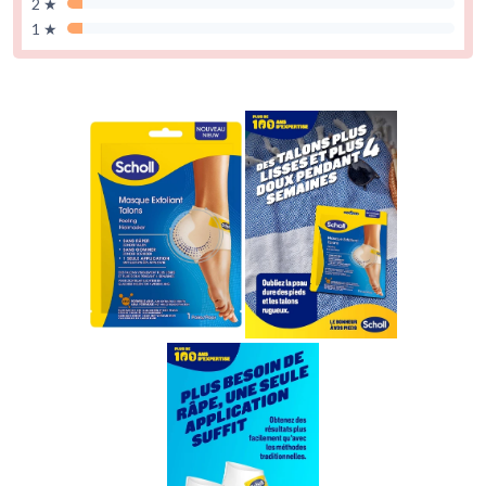
2 ★
1 ★