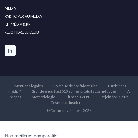
MEDIA
PARTICIPER AU MEDIA
KIT MÉDIA & RP
REJOINDRE LE CLUB
Mentions légales
Politique de confidentialité
Participer au
média ?
Grande enquête 2025 sur les produits cosmétiques
À
propos
Méthodologie
Kit média et RP
Rejoindre le club
Cosmetics Insiders
© Cosmetics Insiders 2026
Nos meilleurs comparatifs