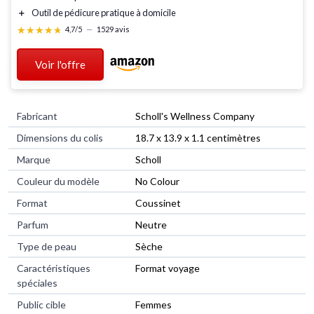
＋
Outil de pédicure
pratique à domicile
★★★★★
★★★★★
4,7/5
—
1529 avis
Voir l'offre
Fabricant
‎Scholl's Wellness Company
Dimensions du colis
‎18.7 x 13.9 x 1.1 centimètres
Marque
‎Scholl
Couleur du modèle
‎No Colour
Format
‎Coussinet
Parfum
‎Neutre
Type de peau
‎Sèche
Caractéristiques
‎Format voyage
spéciales
Public cible
‎Femmes