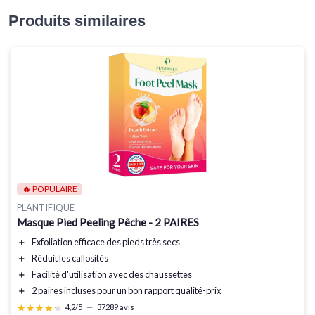
Produits similaires
🔥 POPULAIRE
PLANTIFIQUE
Masque Pied Peeling Pêche - 2 PAIRES
＋
Exfoliation efficace des pieds très secs
＋
Réduit les callosités
＋
Facilité d'utilisation avec des chaussettes
＋
2 paires incluses pour un bon rapport qualité-prix
★★★★★
★★★★★
4,2/5
—
37289 avis