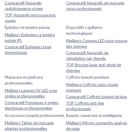
Comparatif Appareils
Comparatif Appareils de massage
radiofréquence visage
corps professionnels
TOP Appareils microcourants
visage
Épilation et lumière pulsée
Dispositifs capillaires
technologiques
Meilleurs Épilateurs à lumière
pulsée IPL
Meilleurs Casques LED pour pousse
des cheveux
Comparatif Épilateurs laser
domestiques
Comparatif Appareils de
stimulation cuir chevelu
TOP Brosses laser anti-chute de
cheveux
Manucure et pédicure
Coffrets beauté premium
professionnelles
Meilleurs Coffrets soins visage
premium
Meilleurs Lampes UV LED pour
ongles professionnelles
Comparatif Coffrets beauté de luxe
Comparatif Ponceuses à ongles
TOP Coffrets anti-âge
électriques professionnelles
professionnels
Accessoires beauté professionnels
Beauté connectée et intelligente
Meilleurs Tables de massage
Meilleurs Miroirs connectés analyse
pliantes professionnelles
de peau