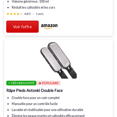
＋
Volume généreux
: 100 ml
＋
Réduit les callosités
et les cors
★★★★★
★★★★★
4,4/5
—
1 avis
Voir l'offre
⭐ TRÈS BIEN NOTÉ
🔥 POPULAIRE
Râpe Pieds Antonki Double Face
＋
Double face
pour un soin complet
＋
Manuelle
pour un contrôle facile
＋
Lavable et réutilisable
pour une utilisation durable
＋
Élimine les peaux mortes
et callosités efficacement