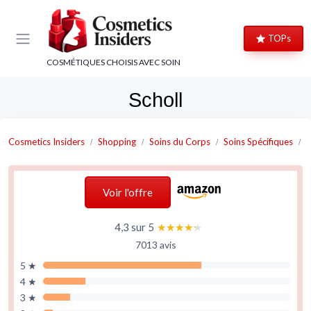
Panneau de gestion des cookies
TOPs
COSMÉTIQUES CHOISIS AVEC SOIN
Scholl
Cosmetics Insiders
Shopping
Soins du Corps
Soins Spécifiques
S
Voir l'offre
4,3 sur 5
★★★★★
★★★★★
7013 avis
5 ★
4 ★
3 ★