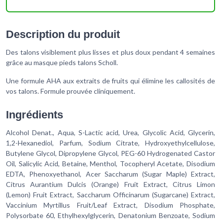
Description du produit
Des talons visiblement plus lisses et plus doux pendant 4 semaines
grâce au masque pieds talons Scholl.
Une formule AHA aux extraits de fruits qui élimine les callosités de
vos talons. Formule prouvée cliniquement.
Ingrédients
Alcohol Denat., Aqua, S-Lactic acid, Urea, Glycolic Acid, Glycerin,
1,2-Hexanediol, Parfum, Sodium Citrate, Hydroxyethylcellulose,
Butylene Glycol, Dipropylene Glycol, PEG-60 Hydrogenated Castor
Oil, Salicylic Acid, Betaine, Menthol, Tocopheryl Acetate, Disodium
EDTA, Phenoxyethanol, Acer Saccharum (Sugar Maple) Extract,
Citrus Aurantium Dulcis (Orange) Fruit Extract, Citrus Limon
(Lemon) Fruit Extract, Saccharum Officinarum (Sugarcane) Extract,
Vaccinium Myrtillus Fruit/Leaf Extract, Disodium Phosphate,
Polysorbate 60, Ethylhexylglycerin, Denatonium Benzoate, Sodium