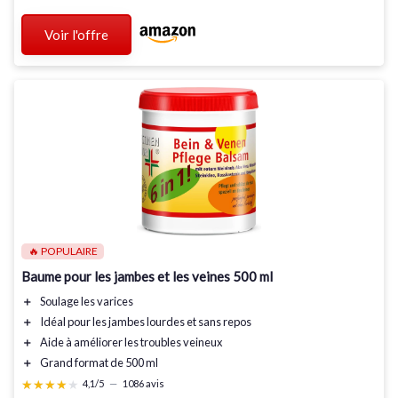
Voir l'offre
🔥 POPULAIRE
Baume pour les jambes et les veines 500 ml
＋
Soulage les
varices
＋
Idéal pour les
jambes lourdes
et sans repos
＋
Aide à améliorer les
troubles veineux
＋
Grand format de
500 ml
★★★★★
★★★★★
4,1/5
—
1086 avis