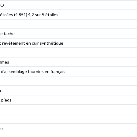
NO
 étoiles (4 851) 4,2 sur 5 étoiles
e tache
 revêtement en cuir synthétique
ammes
 d'assemblage fournies en français
n
-pieds
re