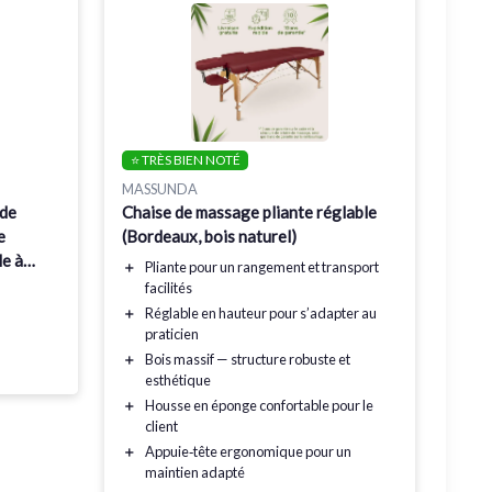
⭐ TRÈS BIEN NOTÉ
MASSUNDA
 de
Chaise de massage pliante réglable
e
(Bordeaux, bois naturel)
e à
＋
Pliante
pour un rangement et transport
g avec
facilités
aire,
＋
Réglable en hauteur
pour s’adapter au
praticien
＋
Bois massif
— structure robuste et
esthétique
＋
Housse en éponge
confortable pour le
client
＋
Appuie‑tête ergonomique
pour un
maintien adapté