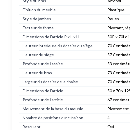
Style du bras
Arrondi
Finition du meuble
Plastique
Style de jambes
Roues
Facteur de forme
Pivotant, ré
Dimensions de l'article P x L x H
50P x 70l x
Hauteur intérieure du dossier du siège
70 Centimèt
Hauteur du siège
57 Centimèt
Profondeur de l’assise
53 centimèt
Hauteur du bras
73 Centimèt
Largeur du dossier de la chaise
70 Centimèt
Dimensions de l’article
50 x 70 x 12
Profondeur de l’article
67 centimet
Mouvement de la base du meuble
Pivotement
Nombre de positions d'inclinaison
4
Basculant
Oui