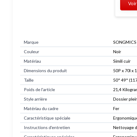
Voir
Marque
SONGMICS
Couleur
Noir
Matériau
Simili cuir
Dimensions du produit
50P x 70l x
Taille
50* 49* (11
Poids de l'article
21,4 Kilogr
Style arrière
Dossier plei
Matériau du cadre
Fer
Caractéristique spéciale
Ergonomique
Instructions d'entretien
Nettoyage d
Caractéristiques spéciales
Ergonomique