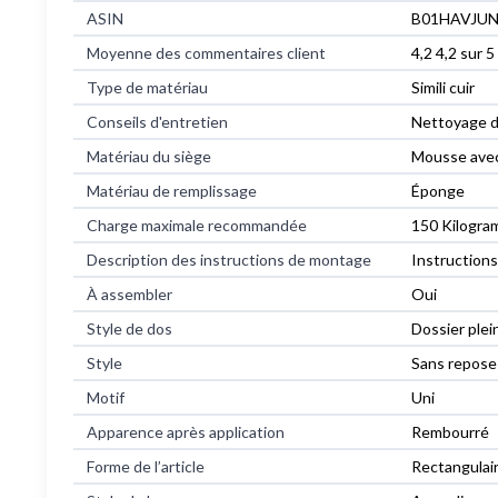
ASIN
B01HAVJU
Moyenne des commentaires client
4,2 4,2 sur 5
Type de matériau
Simili cuir
Conseils d'entretien
Nettoyage d
Matériau du siège
Mousse avec
Matériau de remplissage
Éponge
Charge maximale recommandée
150 Kilogr
Description des instructions de montage
Instructions
À assembler
Oui
Style de dos
Dossier plei
Style
Sans repose
Motif
Uni
Apparence après application
Rembourré
Forme de l’article
Rectangulai