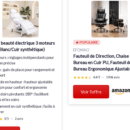
🔥 POPULAIRE
 beauté électrique 3 moteurs
(Blanc/Cuir synthétique)
EFOMAO
Fauteuil de Direction, Chaise
eurs
: réglages indépendants pour
Bureau en Cuir PU, Fauteuil d
on précise
Bureau Ergonomique Ajustabl
e
: gain de place pour rangement et
Dossier Haut, Pivotant 200k
port
★★★★★
★★★★★
4,4/5
—
1906 avis
Repose Pieds et Support Lomb
ble en hauteur
: hauteur ajustable
 cm pour confort et ergonomie
Noir Fr Black
Voir l'offre
doirs pivotants 180°
: facilitent
s et les soins
ement en cuir synthétique
: facile à
yer
★
★
5/5
—
2 avis