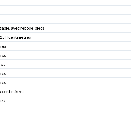
glable, avec repose-pieds
 125H centimètres
res
res
res
res
res
5 centimètres
ers