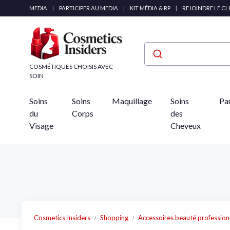
Panneau de gestion des cookies
MEDIA
|
PARTICIPER AU MEDIA
|
KIT MÉDIA & RP
|
REJOINDRE LE C
COSMÉTIQUES CHOISIS AVEC
SOIN
Soins
Soins
Maquillage
Soins
Pa
du
Corps
des
Visage
Cheveux
Cosmetics Insiders
Shopping
Accessoires beauté profession