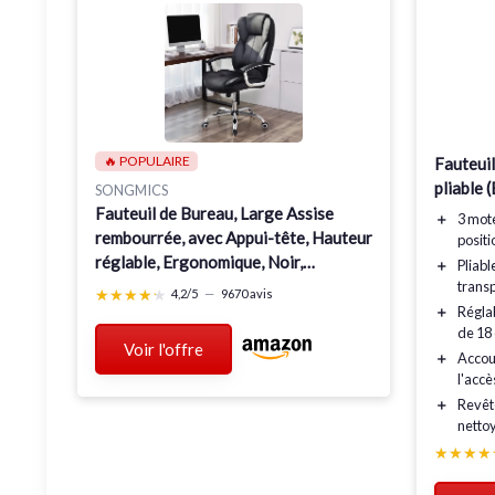
🔥 POPULAIRE
Fauteuil
pliable 
SONGMICS
Fauteuil de Bureau, Large Assise
＋
3 mot
rembourrée, avec Appui-tête, Hauteur
positi
réglable, Ergonomique, Noir,
＋
Pliabl
OBG57B 53* 51* (112-122) cm Noir
trans
★★★★★
★★★★★
4,2/5
—
9670 avis
＋
Régla
de 18
Voir l'offre
＋
Accou
l'accè
＋
Revêt
netto
★★★★
★★★★