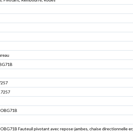
ureau
OBG71B
7257
17257
 OBG71B
G71B Fauteuil pivotant avec repose-jambes, chaise directionnelle erg