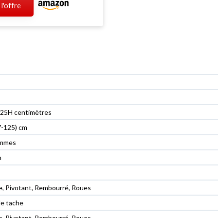
 l'offre
 125H centimètres
7-125) cm
ammes
n
, Pivotant, Rembourré, Roues
e tache
, Pivotant, Rembourré, Roues