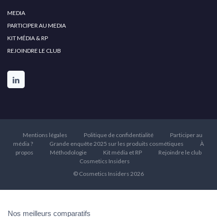
MEDIA
PARTICIPER AU MEDIA
KIT MÉDIA & RP
REJOINDRE LE CLUB
Mentions légales
Politique de confidentialité
Participer au
média ?
Grande enquête 2025 sur les produits cosmétiques
À
propos
Méthodologie
Kit média et RP
Rejoindre le club
Cosmetics Insiders
© Cosmetics Insiders 2026
Nos meilleurs comparatifs