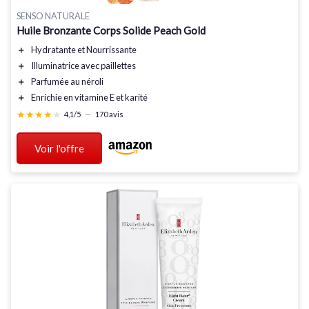
SENSO NATURALE
Huile Bronzante Corps Solide Peach Gold
＋
Hydratante
et
Nourrissante
＋
Illuminatrice
avec paillettes
＋
Parfumée
au néroli
＋
Enrichie
en vitamine E et karité
★★★★★
★★★★★
4,1/5
—
170 avis
Voir l'offre