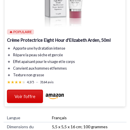
🔥 POPULAIRE
Crème Protectrice Eight Hour d'Elizabeth Arden, 50ml
＋
Apporte une hydratation
intense
＋
Répare la peau
sèche et gercée
＋
Effet
apaisant
pour le visage et le corps
＋
Convient aux
hommes et femmes
＋
Texture
non grasse
★★★★★
★★★★★
4,3/5
—
3164 avis
Voir l'offre
Langue
Français
Dimensions du
5,5 x 5,5 x 16 cm; 100 grammes