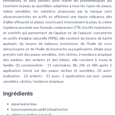
innovantes, ils sont parfaits pour traiter les problématiques qui
touchent la peau au quotidien. adaptées à tous les types de peaux,
même sensibles, les solutions proposées par la marque sont
ultraconcentrées en actifs et affichent une haute tolérance afin
d’allier efficacité et plaisir. nourrissant intensément la peau, la crème
topialyse possède une formule comprenant 27% d'actifs hydratants
et nutritifs qui permettent de l'apaiser et de l'adoucir. concentrée
en actifs d'origine naturelle (98%), elle contient du beurre de karité
apaisant, du beurre de babassu protecteur, de l'huile de coco
adoucissante et de l'huile de bourrache assouplissante. idéale pour
prendre soin des peaux sensibles, très sèches, à tendance atopique
des adultes, des enfants et des bébés, elle convient à toute la
famille. (1) cornéométrie - 11 volontaires, 8h, 24h et 48h après 1
application. testé sur des peaux sèches et sensibles. (2) auto-
évaluation - 22 enfants - 21 jours -2 applications par jour- peaux
sensibles, sèches, tendance atopique.
Ingrédients
aqua/water/eau
butyrospermum parkii (shea) butter
orbignya oleifera seed oil