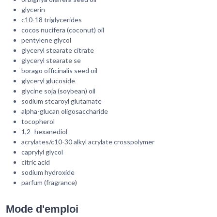
glycerin
c10-18 triglycerides
cocos nucifera (coconut) oil
pentylene glycol
glyceryl stearate citrate
glyceryl stearate se
borago officinalis seed oil
glyceryl glucoside
glycine soja (soybean) oil
sodium stearoyl glutamate
alpha-glucan oligosaccharide
tocopherol
1,2- hexanediol
acrylates/c10-30 alkyl acrylate crosspolymer
caprylyl glycol
citric acid
sodium hydroxide
parfum (fragrance)
Mode d'emploi