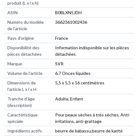
produit (L x l x h)
ASIN
B0BLXN5JDH
Numéro du modèle
3662361002436
de l'article
Pays d'origine
France
Disponibilité des
Information indisponible sur les pièces
pièces détachées
détachées
Marque
SVR
Volume de l'article
6,7 Onces liquides
Dimensions de
5,5 x 5,5 x 16 centimètres
l'article L x l x H
Tranche d'âge
Adulte, Enfant
(description)
Caractéristique
Pour peaux sèches à très sèches, Anti-
spéciale
irritations, anti-grattage
Ingrédients actifs
beurre de babassu,beurre de karité