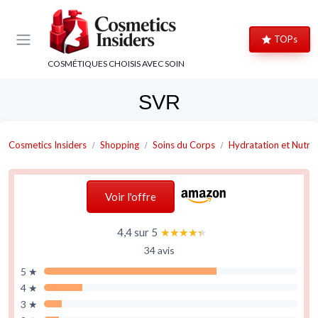
Panneau de gestion des cookies
TOPs
COSMÉTIQUES CHOISIS AVEC SOIN
SVR
Cosmetics Insiders
Shopping
Soins du Corps
Hydratation et Nutrit
Voir l'offre
4,4 sur 5
★★★★★
★★★★★
34 avis
5 ★
4 ★
3 ★