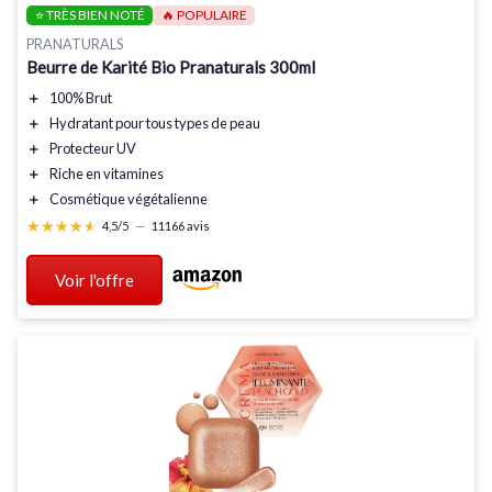
⭐ TRÈS BIEN NOTÉ
🔥 POPULAIRE
PRANATURALS
Beurre de Karité Bio Pranaturals 300ml
＋
100% Brut
＋
Hydratant
pour tous types de peau
＋
Protecteur UV
＋
Riche en vitamines
＋
Cosmétique végétalienne
★★★★★
★★★★★
4,5/5
—
11166 avis
Voir l'offre