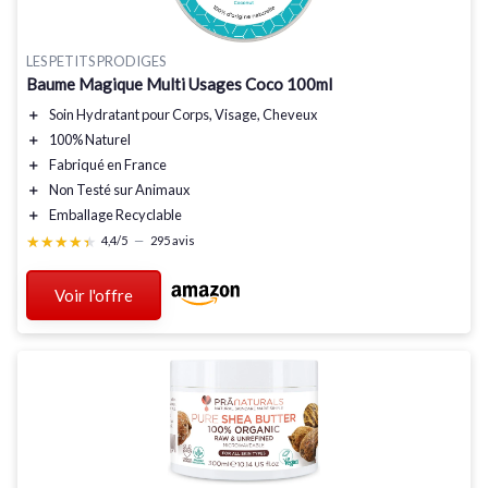
LES PETITS PRODIGES
Baume Magique Multi Usages Coco 100ml
＋
Soin Hydratant
pour Corps, Visage, Cheveux
＋
100% Naturel
＋
Fabriqué en France
＋
Non Testé sur Animaux
＋
Emballage Recyclable
★★★★★
★★★★★
4,4/5
—
295 avis
Voir l'offre