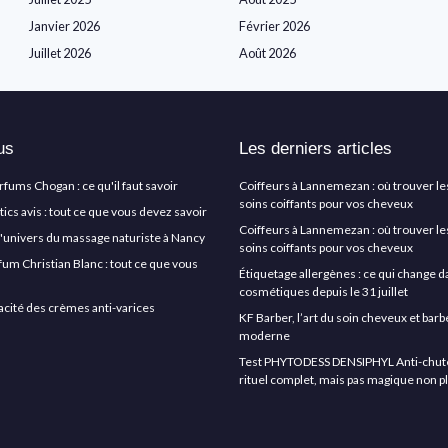
Janvier 2026
Février 2026
Juillet 2026
Août 2026
us
Les derniers articles
arfums Chogan : ce qu'il faut savoir
Coiffeurs à Lannemezan : où trouver le
soins coiffants pour vos cheveux
cs avis : tout ce que vous devez savoir
Coiffeurs à Lannemezan : où trouver le
l'univers du massage naturiste à Nancy
soins coiffants pour vos cheveux
rfum Christian Blanc : tout ce que vous
Étiquetage allergènes : ce qui change d
cosmétiques depuis le 31 juillet
icacité des crèmes anti-varices
KF Barber, l’art du soin cheveux et ba
moderne
Test PHYTODESS DENSIPHYL Anti-chute 
rituel complet, mais pas magique non p