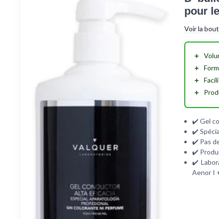
pour l
Voir la bou
＋
Volu
＋
Form
＋
Facil
＋
Prod
✔️ Gel c
✔️ Spécia
✔️ Pas d
✔️ Produi
✔️ Labor
Aenor I +