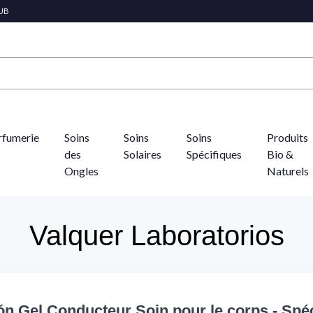
LUB
rfumerie
Soins
Soins
Soins
Produits
des
Solaires
Spécifiques
Bio &
Ongles
Naturels
Valquer Laboratorios
lón Gel Conducteur Soin pour le corps - Spéc