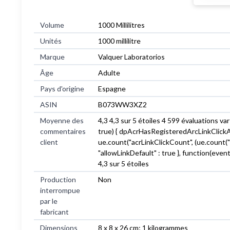
Volume
‎1000 Millilitres
Unités
‎1000 millilitre
Marque
‎Valquer Laboratorios
Âge
‎Adulte
Pays d'origine
‎Espagne
ASIN
B073WW3XZ2
Moyenne des
4,3 4,3 sur 5 étoiles 4 599 évaluations v
commentaires
true) { dpAcrHasRegisteredArcLinkClickActio
client
ue.count("acrLinkClickCount", (ue.count("acrL
"allowLinkDefault" : true }, function(even
4,3 sur 5 étoiles
Production
Non
interrompue
par le
fabricant
Dimensions
8 x 8 x 26 cm; 1 kilogrammes