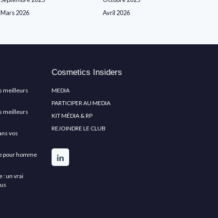
Mars 2026
Avril 2026
Cosmetics Insiders
s meilleurs
MEDIA
PARTICIPER AU MEDIA
s meilleurs
KIT MÉDIA & RP
REJOINDRE LE CLUB
ans vos
rbe pour homme
: un vrai
lus