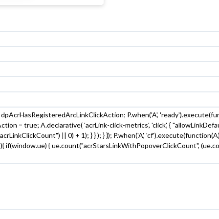
ar dpAcrHasRegisteredArcLinkClickAction; P.when('A', 'ready').execute(f
n = true; A.declarative( 'acrLink-click-metrics', 'click', { "allowLinkDefaul
inkClickCount") || 0) + 1); } } ); } }); P.when('A', 'cf').execute(function(A) {
t){ if(window.ue) { ue.count("acrStarsLinkWithPopoverClickCount", (ue.cou