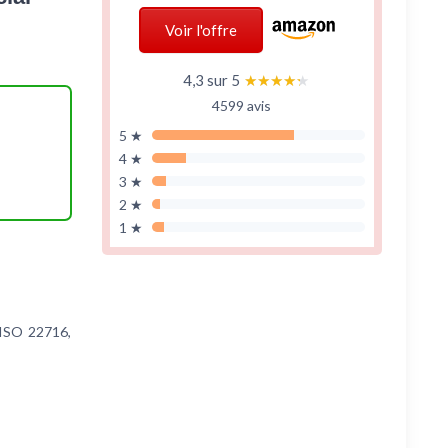
Voir l'offre
4,3 sur 5
★★★★★
★★★★★
4599 avis
5 ★
4 ★
3 ★
2 ★
1 ★
 ISO 22716,