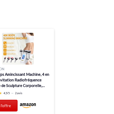
ON
ps Amincissant Machine, 4 en
avitation Radiofréquence
de Sculpture Corporelle,
et Corps Entier Masseur
★
★
4,5/5
—
2 avis
sants et Raffermissants
 l'offre