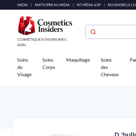
Panneau de gestion des cookies
MEDIA
|
PARTICIPER AU MEDIA
|
KIT MÉDIA & RP
|
REJOINDRE LE C
COSMÉTIQUES CHOISIS AVEC
SOIN
Soins
Soins
Maquillage
Soins
Pa
du
Corps
des
Visage
Cheveux
D 'bul