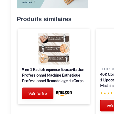
Produits similaires
TECKZO
9 en 1 Radiofrequence lipocavitation
40K Cor
Professionnel Machine Esthetique
1 Lipoc
Professionnel Remodelage du Corps
Machine 
Visage 
★★★★
★★★★
Voir l'offre
Amincis
Voir