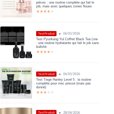
pièces : une routine complète qui fait le
job, mais avec quelques zones floues
★★★★★
★★★★★
•
06/05/2026
Test Produit
Test Pyunkang Yul Coffret Black Tea Line
: une routine hydratante qui fait le job sans
bullshit
★★★★★
★★★★★
•
06/05/2026
Test Produit
Test Tiege Hanley Level 5 : la routine
complète pour mec pressé (mais pas
donné)
★★★★★
★★★★★
•
28/04/2026
Test Produit