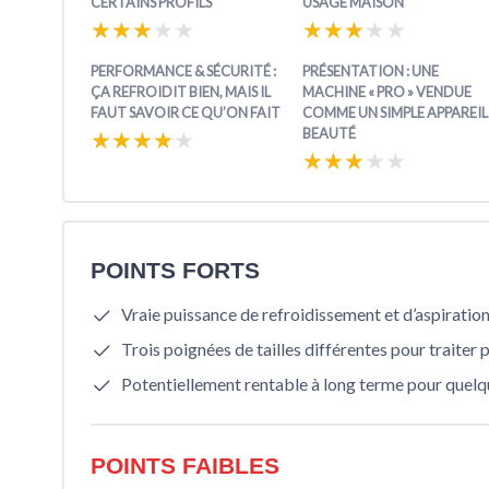
CERTAINS PROFILS
USAGE MAISON
★★★★★
★★★★★
★★★★★
★★★★★
PERFORMANCE & SÉCURITÉ :
PRÉSENTATION : UNE
ÇA REFROIDIT BIEN, MAIS IL
MACHINE « PRO » VENDUE
FAUT SAVOIR CE QU’ON FAIT
COMME UN SIMPLE APPAREIL
BEAUTÉ
★★★★★
★★★★★
★★★★★
★★★★★
POINTS FORTS
Vraie puissance de refroidissement et d’aspiration
Trois poignées de tailles différentes pour traiter 
Potentiellement rentable à long terme pour quelqu
POINTS FAIBLES