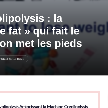
polysis : la
fat » qui fait le
 on met les pieds
rtager cette page
ipolysis Amincissant la Machine Cryolipolysis