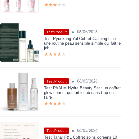
★★★★★
★★★★★
•
06/05/2026
Test Produit
Test Pyunkang Yul Coffret Calming Line :
une routine peau sensible simple qui fait le
job
★★★★★
★★★★★
•
06/05/2026
Test Produit
Test PAALM Hydra Beauty Set : un coffret
glow correct qui fait le job sans trop en
faire
★★★★★
★★★★★
•
06/05/2026
Test Produit
Test Tahar F&L Coffret soins coréens 10