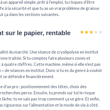
à un appareil simple, prêt à l’emploi, tu risques d’être
gaffe à la sécurité et que tu as un vrai problème de graisse
out ça dans les sections suivantes.
★★★★★
★★★★★
t sur le papier, rentable
réalité du marché. Une séance de cryolipolyse en institut
zone traitée. Si tu comptes faire plusieurs zones et
 à quatre chiffres. Cette machine, même si elle n’est pas
» de séances en institut. Donc si tu es du genre à vouloir
ut se défendre financièrement
.
tise d’un pro : positionnement des têtes, choix des
es recherches perso. Ensuite, tu prends sur toi le risque
e lâche, tu ne sais pas trop comment ça se gère. Et enfin,
pas rigoureux sur l’alimentation et le mode de vie à côté.