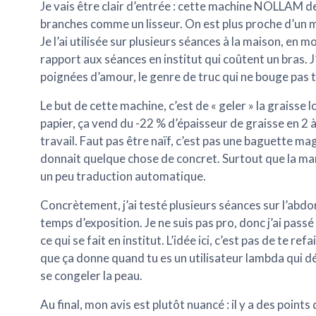
Je vais être clair d’entrée : cette machine NOLLAM de
branches comme un lisseur. On est plus proche d’un m
Je l’ai utilisée sur plusieurs séances à la maison, en m
rapport aux séances en institut qui coûtent un bras. J
poignées d’amour, le genre de truc qui ne bouge pas
Le but de cette machine, c’est de « geler » la graisse lo
papier, ça vend du -22 % d’épaisseur de graisse en 2 à
travail. Faut pas être naïf, c’est pas une baguette magi
donnait quelque chose de concret. Surtout que la mar
un peu traduction automatique.
Concrètement, j’ai testé plusieurs séances sur l’abdo
temps d’exposition. Je ne suis pas pro, donc j’ai pass
ce qui se fait en institut. L’idée ici, c’est pas de te r
que ça donne quand tu es un utilisateur lambda qui déb
se congeler la peau.
Au final, mon avis est plutôt nuancé : il y a des point