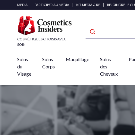
Panneau de gestion des cookies
MEDIA
|
PARTICIPER AU MEDIA
|
KIT MÉDIA & RP
|
REJOINDRE LE C
COSMÉTIQUES CHOISIS AVEC
SOIN
Soins
Soins
Maquillage
Soins
Pa
du
Corps
des
Visage
Cheveux