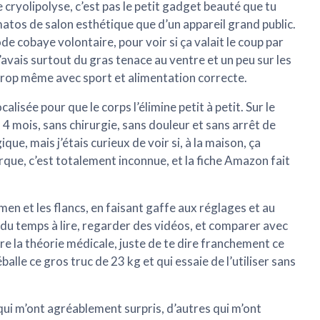
 cryolipolyse, c’est pas le petit gadget beauté que tu
atos de salon esthétique que d’un appareil grand public.
ode cobaye volontaire, pour voir si ça valait le coup par
’avais surtout du gras tenace au ventre et un peu sur les
 trop même avec sport et alimentation correcte.
calisée pour que le corps l’élimine petit à petit. Sur le
 4 mois, sans chirurgie, sans douleur et sans arrêt de
que, mais j’étais curieux de voir si, à la maison, ça
que, c’est totalement inconnue, et la fiche Amazon fait
men et les flancs, en faisant gaffe aux réglages et au
é du temps à lire, regarder des vidéos, et comparer avec
efaire la théorie médicale, juste de te dire franchement ce
alle ce gros truc de 23 kg et qui essaie de l’utiliser sans
s qui m’ont agréablement surpris, d’autres qui m’ont