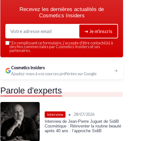
Recevez les dernières actualités de
Cosmetics Insiders
➔ Je m'inscris
*
En remplissant ce formulaire, j’accepte d’être contacté(e) à
des fins commerciales par Cosmetics Insiders et ses
partenaires.
Cosmetics Insiders
Ajoutez-nous à vos sources préférées sur Google
Parole d'experts
•
28/07/2026
Interview
Interview de Jean-Pierre Juguet de SidiB
Cosmétique : Réinventer la routine beauté
après 40 ans : l’approche SidiB