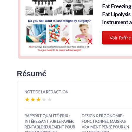
Fat Freezing
Fat Lipolysi
Instrument a
Voir l'offre
Résumé
NOTE DE LA RÉDACTION
★★★★★
★★★★★
RAPPORT QUALITÉ-PRIX :
DESIGN & ERGONOMIE :
INTÉRESSANT SUR LE PAPIER,
FONCTIONNEL, MAIS PAS
RENTABLE SEULEMENT POUR
VRAIMENT PENSÉ POUR UN