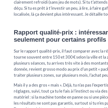
clairement refroidi (sans jeu de mots). Si tu t’attends 
déçu. Si tu es prêt à t’investir un peu, à lire, à faire 
localisée, là ça devient plus intéressant. Je détaille t
Rapport qualité-prix : intéressan
seulement pour certains profils
Sur le rapport qualité-prix, il faut comparer avec la 
tourne souvent entre 150 et 300 € selon la ville et la 
plusieurs séances, tu arrives très vite à des montants
donnée, revient grosso modo au prix d’un petit « pack 
traiter plusieurs zones, sur plusieurs mois,
l’achat pe
Mais il y a des gros « mais ». Déjà, tu n’as pas l’exper
réglages, suivi, tout ça tu le fais à l’instinct ou via d
matériel : si la machine tombe en panne ou si une pièc
les résultats ne sont pas garantis, surtout si tu n’es 