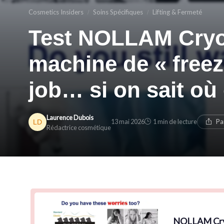
Cosmetics Insiders
Soins Spécifiques
Lifting & Fermeté
Test NOLLAM Cryoli
machine de « freeze 
job… si on sait où
Laurence Dubois
13 mai 2026
1 min de lecture
Pa
Rédactrice cosmétique
NOLLAM Cryol