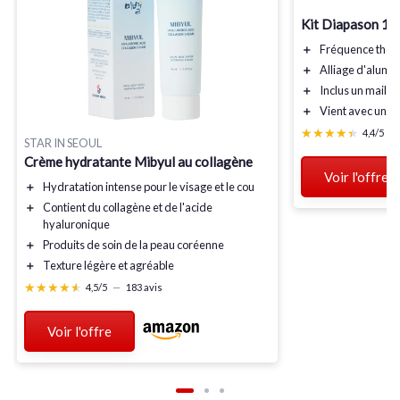
Kit Diapason 12
＋
Fréquence
thér
＋
Alliage d'alumi
＋
Inclus un
maillet
＋
Vient avec un
sa
★★★★★
★★★★★
4,4/5
—
STAR IN SEOUL
Crème hydratante Mibyul au collagène
Voir l'offre
＋
Hydratation
intense pour le visage et le cou
＋
Contient
du collagène et de l'acide
hyaluronique
＋
Produits
de soin de la peau coréenne
＋
Texture
légère et agréable
★★★★★
★★★★★
4,5/5
—
183 avis
Voir l'offre