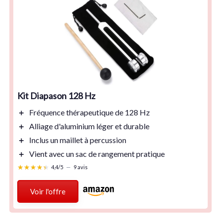
Kit Diapason 128 Hz
＋
Fréquence
thérapeutique
de 128 Hz
＋
Alliage d'aluminium
léger et durable
＋
Inclus un
maillet à percussion
＋
Vient avec un
sac de rangement
pratique
★★★★★
★★★★★
4,4/5
—
9 avis
Voir l'offre