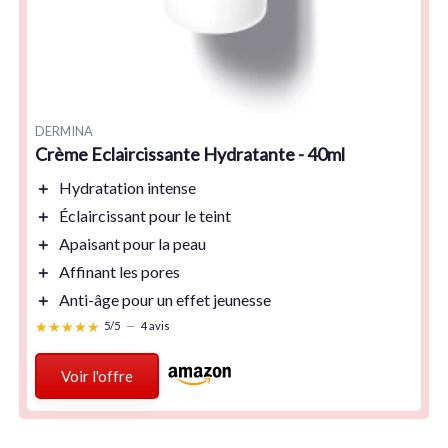
DERMINA
Crème Eclaircissante Hydratante - 40ml
＋
Hydratation
intense
＋
Éclaircissant
pour le teint
＋
Apaisant
pour la peau
＋
Affinant
les pores
＋
Anti-âge
pour un effet jeunesse
★★★★★
★★★★★
5/5
—
4 avis
Voir l'offre