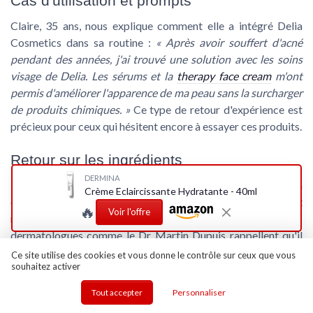
Cas d'utilisation et prompts
Claire, 35 ans, nous explique comment elle a intégré Delia
Cosmetics dans sa routine :
« Après avoir souffert d'acné
pendant des années, j'ai trouvé une solution avec les soins
visage de Delia. Les sérums et la
therapy face cream
m'ont
permis d'améliorer l'apparence de ma peau sans la surcharger
de produits chimiques. »
Ce type de retour d'expérience est
précieux pour ceux qui hésitent encore à essayer ces produits.
Retour sur les ingrédients
DERMINA
L'usage de certains ingrédients comme le Phenoxyethanol a
Crème Eclaircissante Hydratante - 40ml
également soulevé des questions. Bien que son utilisation soit
🔥
Voir l'offre
réglementée et souvent considérée comme sûre, des
dermatologues comme le Dr Martin Dupuis rappellent qu'il
est toujours prudent de tester les produits sur une petite zone
Ce site utilise des cookies et vous donne le contrôle sur ceux que vous
souhaitez activer
de peau avant une application complète. Ainsi, la sécurité
reste une priorité pour Delia.
Tout accepter
Personnaliser