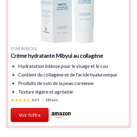
STAR IN SEOUL
Crème hydratante Mibyul au collagène
＋
Hydratation
intense pour le visage et le cou
＋
Contient
du collagène et de l'acide hyaluronique
＋
Produits
de soin de la peau coréenne
＋
Texture
légère et agréable
★★★★★
★★★★★
4,5/5
—
183 avis
Voir l'offre