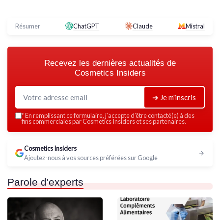
Résumer
ChatGPT
Claude
Mistral
Recevez les dernières actualités de
Cosmetics Insiders
➔ Je m'inscris
*
En remplissant ce formulaire, j’accepte d’être contacté(e) à des
fins commerciales par Cosmetics Insiders et ses partenaires.
Cosmetics Insiders
Ajoutez-nous à vos sources préférées sur Google
Parole d'experts