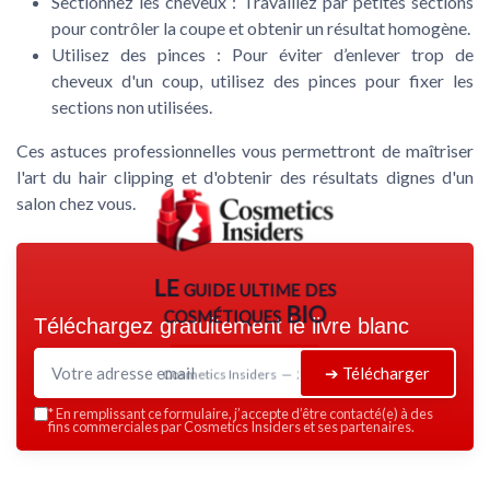
Sectionnez les cheveux :
Travaillez par petites sections
pour contrôler la coupe et obtenir un résultat homogène.
Utilisez des pinces :
Pour éviter d’enlever trop de
cheveux d'un coup, utilisez des pinces pour fixer les
sections non utilisées.
Ces astuces professionnelles vous permettront de maîtriser
l'art du hair clipping et d'obtenir des résultats dignes d'un
salon chez vous.
LE guide ultime des
cosmétiques BIO
Téléchargez gratuitement le livre blanc
➔ Télécharger
Cosmetics Insiders — 2026
*
En remplissant ce formulaire, j’accepte d’être contacté(e) à des
fins commerciales par Cosmetics Insiders et ses partenaires.