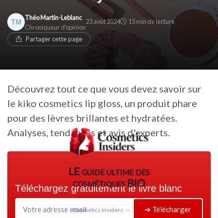
Théo Martin-Leblanc
23 août 2024
15 min de lecture
Chroniqueur d'opinion
Partager cette page
Découvrez tout ce que vous devez savoir sur
le kiko cosmetics lip gloss, un produit phare
pour des lèvres brillantes et hydratées.
Analyses, tendances et avis d'experts.
LE guide ultime des
cosmétiques BIO
Téléchargez gratuitement le livre blanc
➔ Télécharger
Cosmetics Insiders — 2026