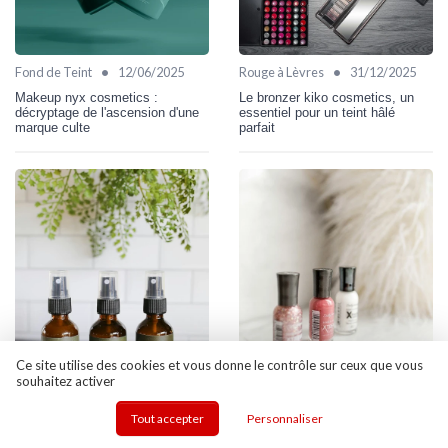
•
•
Fond de Teint
12/06/2025
Rouge à Lèvres
31/12/2025
Makeup nyx cosmetics :
Le bronzer kiko cosmetics, un
décryptage de l'ascension d'une
essentiel pour un teint hâlé
marque culte
parfait
Ce site utilise des cookies et vous donne le contrôle sur ceux que vous
•
•
Fond de Teint
14/01/2025
Base de Maquillage
12/06/2025
souhaitez activer
It cosmetics cc cream : le secret
Martine cosmetics: décryptage
Tout accepter
Personnaliser
d'un teint parfait révélé
de la marque qui révolutionne le
maquillage