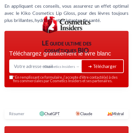
En appliquant ces conseils, vous assurerez un effet optimal
avec le Kiko Cosmetics Lip Gloss, pour des lèvres toujours
plus brillantes, hydratées et éclatantes de santé.
LE guide ultime des
cosmétiques BIO
Téléchargez gratuitement le livre blanc
➔ Télécharger
Cosmetics Insiders — 2026
*
En remplissant ce formulaire, j’accepte d’être contacté(e) à des
fins commerciales par Cosmetics Insiders et ses partenaires.
Résumer
ChatGPT
Claude
Mistral