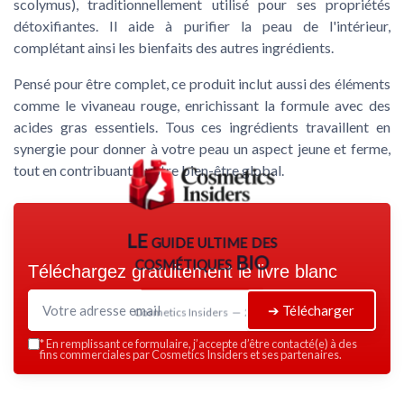
scolymus), traditionnellement utilisé pour ses propriétés
détoxifiantes. Il aide à purifier la peau de l'intérieur,
complétant ainsi les bienfaits des autres ingrédients.
Pensé pour être complet, ce produit inclut aussi des éléments
comme le vivaneau rouge, enrichissant la formule avec des
acides gras essentiels. Tous ces ingrédients travaillent en
synergie pour donner à votre peau un aspect jeune et ferme,
tout en contribuant à votre bien-être global.
LE guide ultime des
cosmétiques BIO
Téléchargez gratuitement le livre blanc
➔ Télécharger
Cosmetics Insiders — 2026
*
En remplissant ce formulaire, j’accepte d’être contacté(e) à des
fins commerciales par Cosmetics Insiders et ses partenaires.