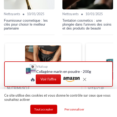
•
•
Nettoyants
10/01/2025
Nettoyants
10/01/2025
Fournisseur cosmetique : les
Tentation cosmetics : une
clés pour choisir le meilleur
plongée dans l'univers des soins
partenaire
et des produits de beauté
Vitalcup
Collagène marin en poudre - 200g
🔥
Voir l'offre
NUTRIMUSCLE
VITALCUP
Collagène Peptide Type 1 - 120 gélules
Collagène marin
Ce site utilise des cookies et vous donne le contrôle sur ceux que vous
souhaitez activer
＋
3200mg
de collagène hydrolysé par dose
＋
Complément ali
peau
＋
Collagène Type I
ciblant tendons,
Tout accepter
Personnaliser
articulations, peau et cheveux
＋
Améliore
la san