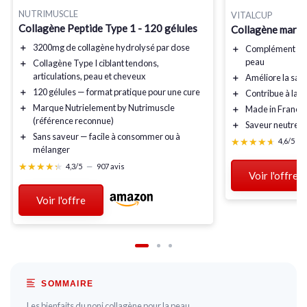
NUTRIMUSCLE
VITALCUP
Collagène Peptide Type 1 - 120 gélules
Collagène marin
＋
3200mg
de collagène hydrolysé par dose
＋
Complément ali
peau
＋
Collagène Type I
ciblant tendons,
articulations, peau et cheveux
＋
Améliore
la san
＋
120 gélules
— format pratique pour une cure
＋
Contribue
à la 
＋
Marque Nutrielement by Nutrimuscle
＋
Made in France
(référence reconnue)
＋
Saveur neutre
＋
Sans saveur — facile à consommer ou à
★★★★★
★★★★★
4,6/5
—
mélanger
★★★★★
★★★★★
4,3/5
—
907 avis
Voir l'offre
Voir l'offre
SOMMAIRE
Les bienfaits du noni collagène pour la peau