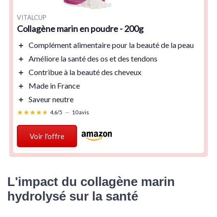
VITALCUP
Collagène marin en poudre - 200g
＋
Complément alimentaire
pour la beauté de la peau
＋
Améliore
la santé des os et des tendons
＋
Contribue
à la beauté des cheveux
＋
Made in France
＋
Saveur neutre
★★★★★
★★★★★
4,6/5
—
10 avis
Voir l'offre
L'impact du collagène marin
hydrolysé sur la santé