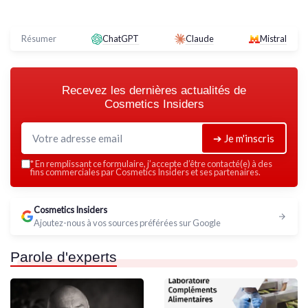
Résumer
ChatGPT
Claude
Mistral
Recevez les dernières actualités de
Cosmetics Insiders
➔ Je m'inscris
*
En remplissant ce formulaire, j’accepte d’être contacté(e) à des
fins commerciales par Cosmetics Insiders et ses partenaires.
Cosmetics Insiders
Ajoutez-nous à vos sources préférées sur Google
Parole d'experts