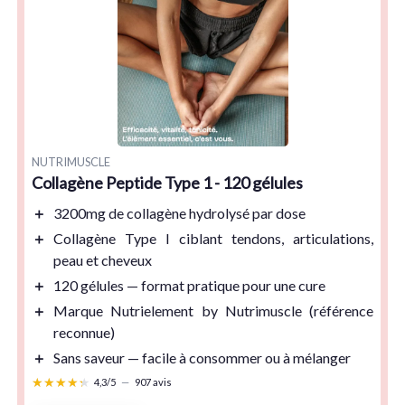
NUTRIMUSCLE
Collagène Peptide Type 1 - 120 gélules
＋
3200mg
de collagène hydrolysé par dose
＋
Collagène Type I
ciblant tendons, articulations,
peau et cheveux
＋
120 gélules
— format pratique pour une cure
＋
Marque Nutrielement by Nutrimuscle (référence
reconnue)
＋
Sans saveur — facile à consommer ou à mélanger
★★★★★
★★★★★
4,3/5
—
907 avis