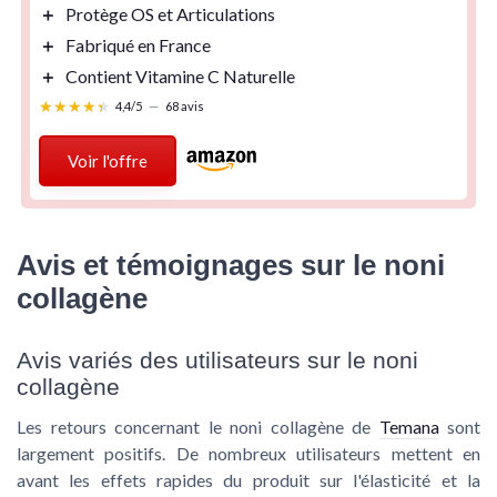
＋
Protège OS et Articulations
＋
Fabriqué en France
＋
Contient
Vitamine C Naturelle
★★★★★
★★★★★
4,4/5
—
68 avis
Voir l'offre
Avis et témoignages sur le noni
collagène
Avis variés des utilisateurs sur le noni
collagène
Les retours concernant le
noni collagène
de
Temana
sont
largement positifs. De nombreux utilisateurs mettent en
avant les effets rapides du produit sur l'élasticité et la