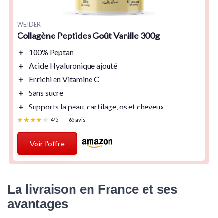
WEIDER
Collagène Peptides Goût Vanille 300g
＋
100%
Peptan
＋
Acide Hyaluronique
ajouté
＋
Enrichi en Vitamine C
＋
Sans sucre
＋
Supports
la peau, cartilage, os et cheveux
★★★★★
★★★★★
4/5
—
65 avis
Voir l'offre
La livraison en France et ses
avantages