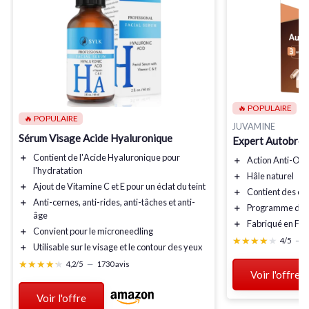
🔥 POPULAIRE
🔥 POPULAIRE
JUVAMINE
Sérum Visage Acide Hyaluronique
Expert Autobron
＋
Contient de l'
Acide Hyaluronique
pour
＋
Action Anti-Ox
l'hydratation
＋
Hâle naturel
＋
Ajout de
Vitamine C
et
E
pour un éclat du teint
＋
Contient des ca
＋
Anti-cernes
,
anti-rides
,
anti-tâches
et
anti-
＋
Programme de 3
âge
＋
Fabriqué en Fra
＋
Convient pour le
microneedling
★★★★★
★★★★★
4/5
—
2
＋
Utilisable sur le visage et le
contour des yeux
★★★★★
★★★★★
4,2/5
—
1730 avis
Voir l'offre
Voir l'offre