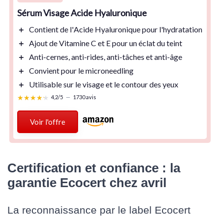
Sérum Visage Acide Hyaluronique
＋
Contient de l'
Acide Hyaluronique
pour l'hydratation
＋
Ajout de
Vitamine C
et
E
pour un éclat du teint
＋
Anti-cernes
,
anti-rides
,
anti-tâches
et
anti-âge
＋
Convient pour le
microneedling
＋
Utilisable sur le visage et le
contour des yeux
★★★★★
★★★★★
4,2/5
—
1730 avis
Voir l'offre
Certification et confiance : la
garantie Ecocert chez avril
La reconnaissance par le label Ecocert