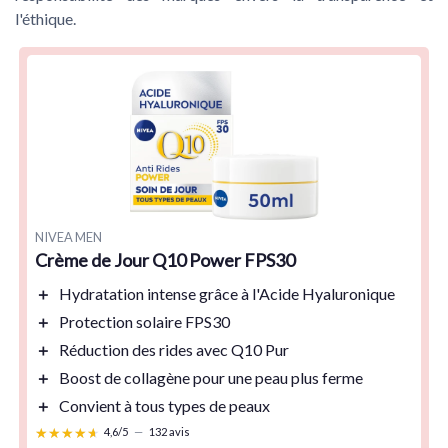
l'éthique.
NIVEA MEN
Crème de Jour Q10 Power FPS30
＋
Hydratation
intense grâce à l'Acide Hyaluronique
＋
Protection solaire
FPS30
＋
Réduction des rides
avec Q10 Pur
＋
Boost de collagène
pour une peau plus ferme
＋
Convient à tous types de peaux
★★★★★
★★★★★
4,6/5
—
132 avis