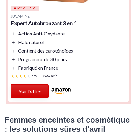
🔥 POPULAIRE
JUVAMINE
Expert Autobronzant 3 en 1
＋
Action Anti-Oxydante
＋
Hâle naturel
＋
Contient des caroténoïdes
＋
Programme de 30 jours
＋
Fabriqué en France
★★★★★
★★★★★
4/5
—
2662 avis
Voir l'offre
Femmes enceintes et cosmétique
: les solutions sûres d'avril