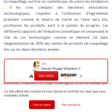
Le maquillage avril ne se contente pas de suivre les tendances
: il les crée. L'emploi des dernières innovations
technologiques, couplées à l'utilisation d'ingrédients
premium comme le beurre de karité ou l'aloe vera bio,
positionne les produits avril à la pointe du progrès. Les
différents rapports de l'industrie cosmétique reconnaissent le
rôle de ces technologies comme un élément clé dans
l'augmentation de 30% des ventes de produits de maquillage
bio sur les deux dernières années.
Le risque des allergies réduit grâce à des
Sylk
compositions étudiées
Sérum Visage Vitamine C
🔥
Voir l'offre
Les cosmétiques avril sont appréciés pour leur formulation
attentive, réduisant le risque d'allergies. Cela se traduit par
des produits adaptés même pour les yeux les plus sensibles,
Ce site utilise des cookies et vous donne le contrôle sur ceux que vous
comme le mascara bio certifié qui minimise les irritations
souhaitez activer
oculaires. Le respect des normes strictes en matière de
Tout accepter
Personnaliser
composition garantit aux femmes et aux enfants de profiter