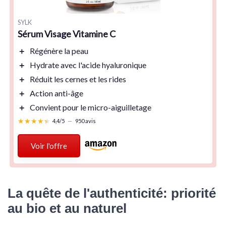
SYLK
Sérum Visage Vitamine C
＋
Régénère
la peau
＋
Hydrate
avec l'acide hyaluronique
＋
Réduit les cernes
et les rides
＋
Action anti-âge
＋
Convient pour le micro-aiguilletage
★★★★★
★★★★★
4,4/5
—
950 avis
Voir l'offre
La quête de l'authenticité: priorité
au bio et au naturel