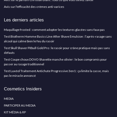
Avis sur l'efficacité des crèmes anti-varices
Les derniers articles
Maquillage frosted : comment adopter les textures glacées sans faux pas
Test Biotherm Homme Basics Line After Shave Emulsion : l’après-rasage sans
alcool qui calme bien le feu du rasoir
Test Skull Shaver Pitbull Gold Pro : le rasoir pour crâne pratique mais pas sans
défauts
Test Coupe choux DOVO Shavette manche olivier : le bon compromis pour
passer au rasage traditionnel
Test Luxéol Traitement Antichute Progressive 3en1 : ça limite la casse, mais
pas le miracle annoncé
Cosmetics Insiders
MEDIA
PARTICIPER AU MEDIA
KIT MÉDIA & RP