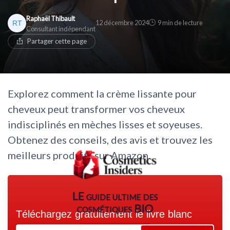
* En rejoignant le club, j'accepte de recevoir les emails
Raphaël Thibault
de Cosmetics Insiders et les offres de ses partenaires.
* En remplissant ce formulaire, j'accepte d'être
12 décembre 2024
9 min de lecture
Consultant indépendant
contacté(e) à des fins commerciales par Cosmetics
Non merci, peut-être plus tard
Insiders et ses partenaires.
Partager cette page
Non merci, peut-être plus tard
Explorez comment la crème lissante pour
cheveux peut transformer vos cheveux
indisciplinés en mèches lisses et soyeuses.
Obtenez des conseils, des avis et trouvez les
meilleurs produits sur Amazon.
LE guide ultime des
cosmétiques BIO
Téléchargez gratuitement le livre blanc