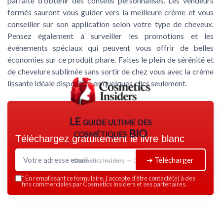
parfaite d'obtenir des conseils personnalisés. Les vendeurs
formés sauront vous guider vers la meilleure crème et vous
conseiller sur son application selon votre type de cheveux.
Pensez également à surveiller les promotions et les
événements spéciaux qui peuvent vous offrir de belles
économies sur ce produit phare. Faites le plein de sérénité et
de chevelure sublimée sans sortir de chez vous avec la crème
lissante idéale disponible en quelques clics seulement.
LE guide ultime des
cosmétiques BIO
Téléchargez gratuitement le livre blanc
➔ Télécharger
Cosmetics Insiders — 2026
*
En remplissant ce formulaire, j’accepte d’être contacté(e) à des
fins commerciales par Cosmetics Insiders et ses partenaires.