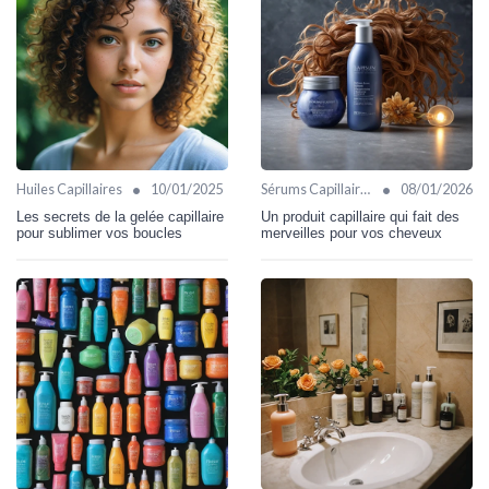
•
•
Huiles Capillaires
10/01/2025
Sérums Capillaires
08/01/2026
Les secrets de la gelée capillaire
Un produit capillaire qui fait des
pour sublimer vos boucles
merveilles pour vos cheveux