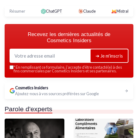
Résumer
ChatGPT
Claude
Mistral
Recevez les dernières actualités de
Cosmetics Insiders
➔ Je m'inscris
*
En remplissant ce formulaire, j’accepte d’être contacté(e) à des
fins commerciales par Cosmetics Insiders et ses partenaires.
Cosmetics Insiders
Ajoutez-nous à vos sources préférées sur Google
Parole d'experts