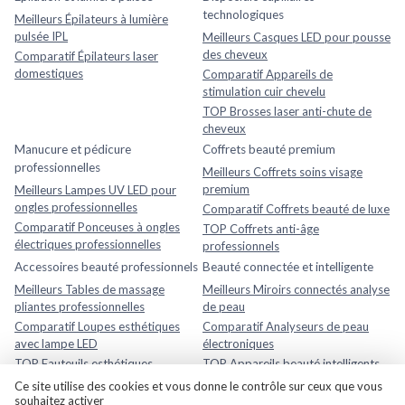
technologiques
Meilleurs Épilateurs à lumière
pulsée IPL
Meilleurs Casques LED pour pousse
des cheveux
Comparatif Épilateurs laser
domestiques
Comparatif Appareils de
stimulation cuir chevelu
TOP Brosses laser anti-chute de
cheveux
Manucure et pédicure
Coffrets beauté premium
professionnelles
Meilleurs Coffrets soins visage
premium
Meilleurs Lampes UV LED pour
ongles professionnelles
Comparatif Coffrets beauté de luxe
Comparatif Ponceuses à ongles
TOP Coffrets anti-âge
électriques professionnelles
professionnels
Accessoires beauté professionnels
Beauté connectée et intelligente
Meilleurs Tables de massage
Meilleurs Miroirs connectés analyse
pliantes professionnelles
de peau
Comparatif Loupes esthétiques
Comparatif Analyseurs de peau
avec lampe LED
électroniques
TOP Fauteuils esthétiques
TOP Appareils beauté intelligents
réglables
avec application mobile
Ce site utilise des cookies et vous donne le contrôle sur ceux que vous
souhaitez activer
Rasage et soins homme