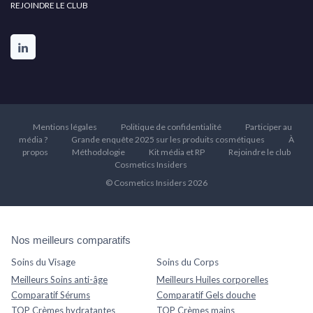
REJOINDRE LE CLUB
Mentions légales
Politique de confidentialité
Participer au
média ?
Grande enquête 2025 sur les produits cosmétiques
À
propos
Méthodologie
Kit média et RP
Rejoindre le club
Cosmetics Insiders
© Cosmetics Insiders 2026
Nos meilleurs comparatifs
Soins du Visage
Soins du Corps
Meilleurs Soins anti-âge
Meilleurs Huiles corporelles
Comparatif Sérums
Comparatif Gels douche
TOP Crèmes hydratantes
TOP Crèmes mains