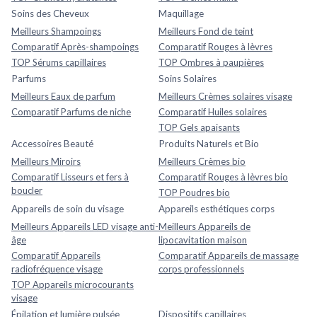
Soins des Cheveux
Maquillage
Meilleurs Shampoings
Meilleurs Fond de teint
Comparatif Après-shampoings
Comparatif Rouges à lèvres
TOP Sérums capillaires
TOP Ombres à paupières
Parfums
Soins Solaires
Meilleurs Eaux de parfum
Meilleurs Crèmes solaires visage
Comparatif Parfums de niche
Comparatif Huiles solaires
TOP Gels apaisants
Accessoires Beauté
Produits Naturels et Bio
Meilleurs Miroirs
Meilleurs Crèmes bio
Comparatif Lisseurs et fers à
Comparatif Rouges à lèvres bio
boucler
TOP Poudres bio
Appareils de soin du visage
Appareils esthétiques corps
Meilleurs Appareils LED visage anti-
Meilleurs Appareils de
âge
lipocavitation maison
Comparatif Appareils
Comparatif Appareils de massage
radiofréquence visage
corps professionnels
TOP Appareils microcourants
visage
Épilation et lumière pulsée
Dispositifs capillaires