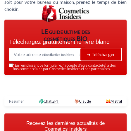
soit pour votre bureau ou maison, prenez le temps de bien
choisir.
LE guide ultime des
cosmétiques BIO
Téléchargez gratuitement le livre blanc
➔ Télécharger
Cosmetics Insiders — 2026
*
En remplissant ce formulaire, j’accepte d’être contacté(e) à des
fins commerciales par Cosmetics Insiders et ses partenaires.
Résumer
ChatGPT
Claude
Mistral
Recevez les dernières actualités de
Cosmetics Insiders