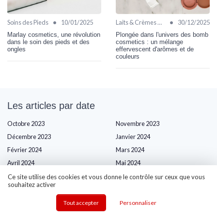
•
•
Soins des Pieds
10/01/2025
Laits & Crèmes Hydratantes
30/12/2025
Marlay cosmetics, une révolution
Plongée dans l'univers des bomb
dans le soin des pieds et des
cosmetics : un mélange
ongles
effervescent d'arômes et de
couleurs
Les articles par date
Octobre 2023
Novembre 2023
Décembre 2023
Janvier 2024
Février 2024
Mars 2024
Avril 2024
Mai 2024
Juin 2024
Juillet 2024
Ce site utilise des cookies et vous donne le contrôle sur ceux que vous
souhaitez activer
Août 2024
Septembre 2024
Octobre 2024
Novembre 2024
Tout accepter
Personnaliser
Décembre 2024
Janvier 2025