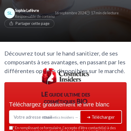
Sophie Lefèvre
16 septembre 2024
17 min de lecture
Responsable de contenu
Partager cette page
Découvrez tout sur le hand sanitizer, de ses
composants à ses avantages, en passant par les
différentes options disponibles sur le marché.
LE guide ultime des
cosmétiques BIO
Téléchargez gratuitement le livre blanc
➔ Télécharger
Cosmetics Insiders — 2026
*
En remplissant ce formulaire, j’accepte d’être contacté(e) à des