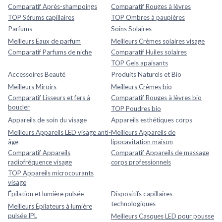
Comparatif Après-shampoings
Comparatif Rouges à lèvres
TOP Sérums capillaires
TOP Ombres à paupières
Parfums
Soins Solaires
Meilleurs Eaux de parfum
Meilleurs Crèmes solaires visage
Comparatif Parfums de niche
Comparatif Huiles solaires
TOP Gels apaisants
Accessoires Beauté
Produits Naturels et Bio
Meilleurs Miroirs
Meilleurs Crèmes bio
Comparatif Lisseurs et fers à
Comparatif Rouges à lèvres bio
boucler
TOP Poudres bio
Appareils de soin du visage
Appareils esthétiques corps
Meilleurs Appareils LED visage anti-
Meilleurs Appareils de
âge
lipocavitation maison
Comparatif Appareils
Comparatif Appareils de massage
radiofréquence visage
corps professionnels
TOP Appareils microcourants
visage
Épilation et lumière pulsée
Dispositifs capillaires
technologiques
Meilleurs Épilateurs à lumière
pulsée IPL
Meilleurs Casques LED pour pousse