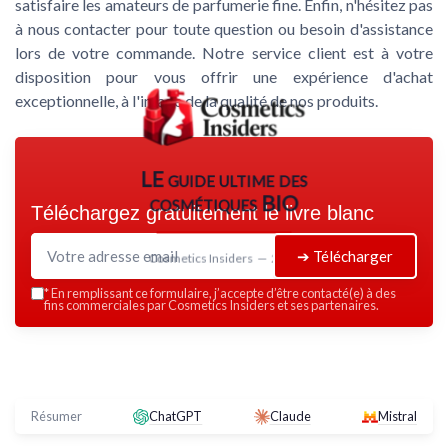
satisfaire les amateurs de parfumerie fine. Enfin, n'hésitez pas
à nous contacter pour toute question ou besoin d'assistance
lors de votre commande. Notre service client est à votre
disposition pour vous offrir une expérience d'achat
exceptionnelle, à l'image de la qualité de nos produits.
LE guide ultime des
cosmétiques BIO
Téléchargez gratuitement le livre blanc
➔ Télécharger
Cosmetics Insiders — 2026
*
En remplissant ce formulaire, j’accepte d’être contacté(e) à des
fins commerciales par Cosmetics Insiders et ses partenaires.
Résumer
ChatGPT
Claude
Mistral