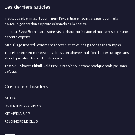
Les derniers articles
Institut Eve Bernissart : comment l’expertise en soins visage façonne la
nouvelle génération de professionnels de la beauté
L’institut Eve à Bernissart : soins visage haute précision et massages pour une
détente experte
Maquillage frosted : comment adopter les textures glacées sans faux pas
Test Biotherm Homme Basics Line After Shave Emulsion : l’après-rasage sans
alcool qui calme bien le feu du rasoir
Test Skull Shaver Pitbull Gold Pro : le rasoir pour crâne pratique mais pas sans
défauts
Cosmetics Insiders
MEDIA
PARTICIPER AU MEDIA
KIT MÉDIA & RP
REJOINDRE LE CLUB