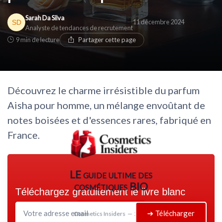
* En rejoignant le club, j'accepte de recevoir les emails
Sarah Da Silva
11 décembre 2024
de Cosmetics Insiders et les offres de ses partenaires.
* En remplissant ce formulaire, j'accepte d'être
Analyste de tendances de recrutement
contacté(e) à des fins commerciales par Cosmetics
9 min de lecture
Partager cette page
Insiders et ses partenaires.
Découvrez le charme irrésistible du parfum
Aisha pour homme, un mélange envoûtant de
notes boisées et d'essences rares, fabriqué en
France.
LE guide ultime des
cosmétiques BIO
Téléchargez gratuitement le livre blanc
➔ Télécharger
Cosmetics Insiders — 2026