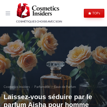
Panneau de gestion des cookies
TOPs
COSMÉTIQUES CHOISIS AVEC SOIN
Cosmetics Insiders
Parfumerie
Eaux de Parfum
Laissez-vous séduire par le
→ Je rejoins le club
parfum Aisha pour homme
→ Je m'inscris