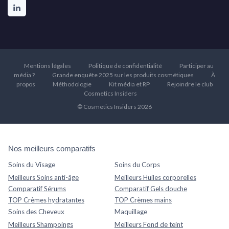
Mentions légales
Politique de confidentialité
Participer au
média ?
Grande enquête 2025 sur les produits cosmétiques
À
propos
Méthodologie
Kit média et RP
Rejoindre le club
Cosmetics Insiders
© Cosmetics Insiders 2026
Nos meilleurs comparatifs
Soins du Visage
Soins du Corps
Meilleurs Soins anti-âge
Meilleurs Huiles corporelles
Comparatif Sérums
Comparatif Gels douche
TOP Crèmes hydratantes
TOP Crèmes mains
Soins des Cheveux
Maquillage
Meilleurs Shampoings
Meilleurs Fond de teint