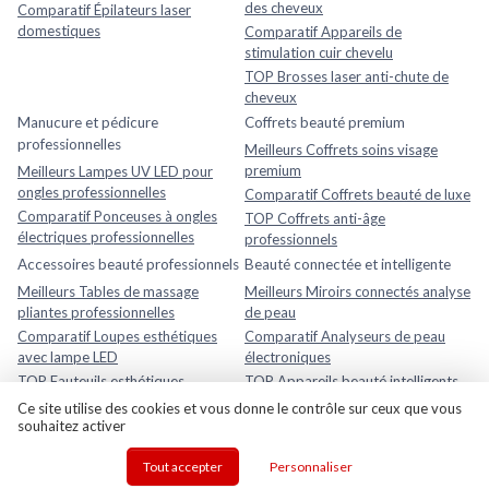
des cheveux
Comparatif Épilateurs laser
domestiques
Comparatif Appareils de
stimulation cuir chevelu
TOP Brosses laser anti-chute de
cheveux
Manucure et pédicure
Coffrets beauté premium
professionnelles
Meilleurs Coffrets soins visage
premium
Meilleurs Lampes UV LED pour
ongles professionnelles
Comparatif Coffrets beauté de luxe
Comparatif Ponceuses à ongles
TOP Coffrets anti-âge
électriques professionnelles
professionnels
Accessoires beauté professionnels
Beauté connectée et intelligente
Meilleurs Tables de massage
Meilleurs Miroirs connectés analyse
pliantes professionnelles
de peau
Comparatif Loupes esthétiques
Comparatif Analyseurs de peau
avec lampe LED
électroniques
TOP Fauteuils esthétiques
TOP Appareils beauté intelligents
réglables
avec application mobile
Ce site utilise des cookies et vous donne le contrôle sur ceux que vous
souhaitez activer
Rasage et soins homme
Meilleurs Après-rasages
Tout accepter
Personnaliser