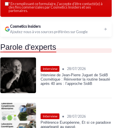
*
En remplissant ce formulaire, j’accepte d’être contacté(e) à
des fins commerciales par Cosmetics Insiders et ses
partenaires.
Cosmetics Insiders
Ajoutez-nous à vos sources préférées sur Google
Parole d'experts
•
28/07/2026
Interview
Interview de Jean-Pierre Juguet de SidiB
Cosmétique : Réinventer la routine beauté
après 40 ans : l’approche SidiB
•
28/07/2026
Interview
Préférence Européenne, Et si ce paradoxe
apparteanit au passé.