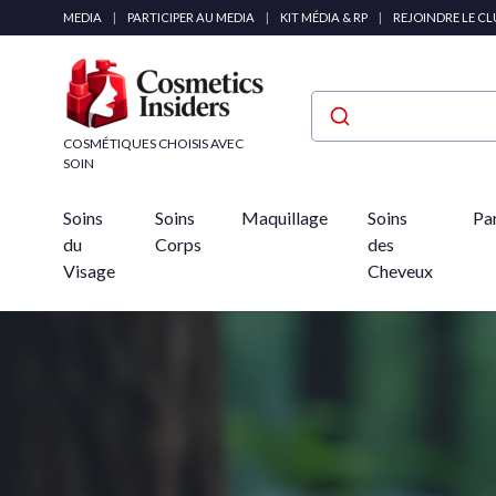
Panneau de gestion des cookies
MEDIA
|
PARTICIPER AU MEDIA
|
KIT MÉDIA & RP
|
REJOINDRE LE C
COSMÉTIQUES CHOISIS AVEC
SOIN
Soins
Soins
Maquillage
Soins
Pa
du
Corps
des
Visage
Cheveux