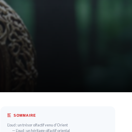
SOMMAIRE
L'oud : un trésor olfactif venu d'Orient
— L'oud : un héritage olfactif oriental