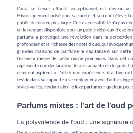
L'oud, ce trésor olfactif exceptionnel, est devenu 
Historiquement prisé pour sa rareté et son coût élevé, l
public de plus en plus large. Cette accessibilité n'a pas dim
en le rendant disponible pour un public désireux d'explore
parfums a provoqué une révolution dans la perception 
profondeur et la richesse des notes d'oud, qui évoquent un
grandes maisons de parfumerie capitalisent sur cette 
l'essence même de cette résine précieuse. Dans cet uni
représente une déclaration de personnalité et de goût. Il 
ceux qui aspirent à s'offrir une expérience olfactive ra
réside dans sa capacité à se conjuguer avec d'autres ingr
styles variés, rendant ainsi le luxe parfumeur quelque peu
Parfums mixtes : l'art de l'oud 
La polyvalence de l'oud : une signature o
L'oud, ce bois précieux aux effluves envoûtants, transcend