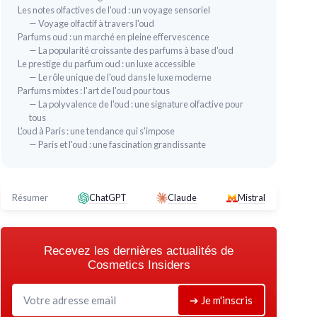
Les notes olfactives de l'oud : un voyage sensoriel
— Voyage olfactif à travers l'oud
Parfums oud : un marché en pleine effervescence
— La popularité croissante des parfums à base d'oud
Le prestige du parfum oud : un luxe accessible
— Le rôle unique de l'oud dans le luxe moderne
Parfums mixtes : l'art de l'oud pour tous
— La polyvalence de l'oud : une signature olfactive pour
tous
L'oud à Paris : une tendance qui s'impose
— Paris et l'oud : une fascination grandissante
Résumer
ChatGPT
Claude
Mistral
Recevez les dernières actualités de
Cosmetics Insiders
➔ Je m'inscris