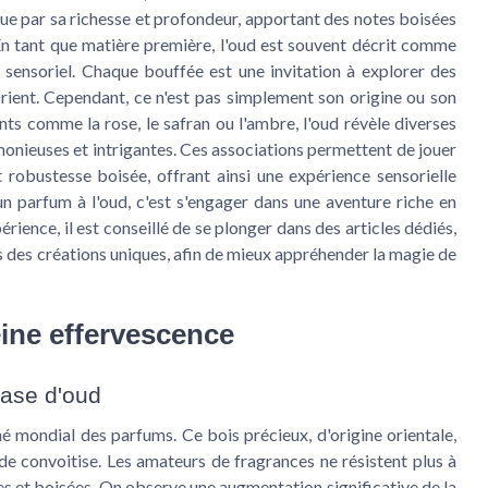
gue par sa richesse et profondeur, apportant des notes boisées
 En tant que matière première, l'oud est souvent décrit comme
 sensoriel. Chaque bouffée est une invitation à explorer des
Orient. Cependant, ce n'est pas simplement son origine ou son
ients comme la rose, le safran ou l'ambre, l'oud révèle diverses
rmonieuses et intrigantes. Ces associations permettent de jouer
t robustesse boisée, offrant ainsi une expérience sensorielle
n parfum à l'oud, c'est s'engager dans une aventure riche en
ience, il est conseillé de se plonger dans des articles dédiés,
s des créations uniques, afin de mieux appréhender la magie de
ine effervescence
base d'oud
hé mondial des parfums. Ce bois précieux, d'origine orientale,
 de convoitise. Les amateurs de fragrances ne résistent plus à
es et boisées. On observe une augmentation significative de la