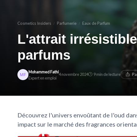
Cosmetics Insiders
Parfumerie
Eaux de Parfum
L'attrait irrésistib
parfums
Mohammed Fathi
4 novembre 2024
9 min de lecture
Pa
Expert en emploi
Découvrez l'univers envoûtant de l'oud dans
impact sur le marché des fragrances orienta