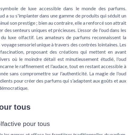
un symbole de luxe accessible dans le monde des parfums.
'oud a su s'implanter dans une gamme de produits qui séduit un
inué son prestige ; bien au contraire, elle a renforcé son attrait
r des senteurs uniques et précieuses. L'essor de l'oud dans les
du luxe olfactif. Les amateurs de parfums reconnaissent la
 voyage sensoriel unique à travers des contrées lointaines. Les
fascination, proposant des créations qui mettent en avant
vers où le moindre détail est minutieusement étudié, l'oud
incarne le raffinement et l'audace, tout en restant accessible à
ffinée sans compromettre sur l'authenticité. La magie de l'oud
édients pour créer des parfums qui s'adaptent aux goûts et aux
 démocratique.
pour tous
lfactive pour tous
e les genres et efface les frontières traditionnelles du parfum.