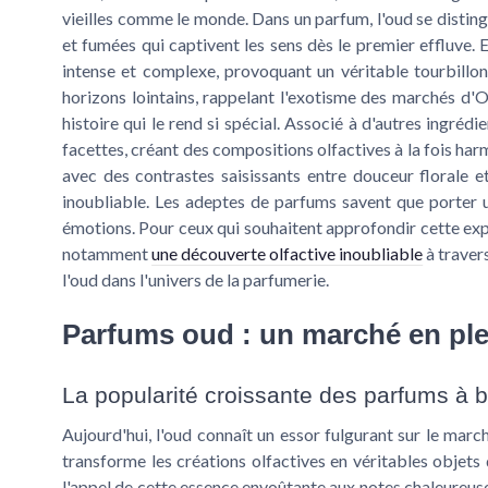
vieilles comme le monde. Dans un parfum, l'oud se distin
et fumées qui captivent les sens dès le premier effluve.
intense et complexe, provoquant un véritable tourbillon
horizons lointains, rappelant l'exotisme des marchés d'
histoire qui le rend si spécial. Associé à d'autres ingréd
facettes, créant des compositions olfactives à la fois ha
avec des contrastes saisissants entre douceur florale e
inoubliable. Les adeptes de parfums savent que porter u
émotions. Pour ceux qui souhaitent approfondir cette expér
notamment
une découverte olfactive inoubliable
à traver
l'oud dans l'univers de la parfumerie.
Parfums oud : un marché en ple
La popularité croissante des parfums à 
Aujourd'hui, l'oud connaît un essor fulgurant sur le marc
transforme les créations olfactives en véritables objets
l'appel de cette essence envoûtante aux notes chaleureus