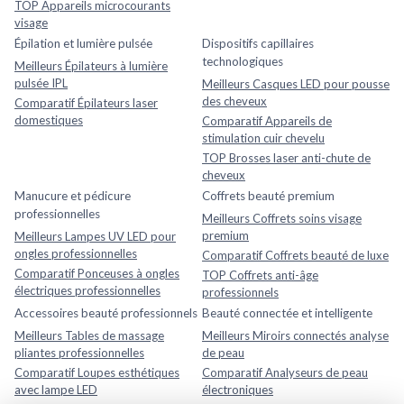
TOP Appareils microcourants
visage
Épilation et lumière pulsée
Dispositifs capillaires
technologiques
Meilleurs Épilateurs à lumière
pulsée IPL
Meilleurs Casques LED pour pousse
des cheveux
Comparatif Épilateurs laser
domestiques
Comparatif Appareils de
stimulation cuir chevelu
TOP Brosses laser anti-chute de
cheveux
Manucure et pédicure
Coffrets beauté premium
professionnelles
Meilleurs Coffrets soins visage
premium
Meilleurs Lampes UV LED pour
ongles professionnelles
Comparatif Coffrets beauté de luxe
Comparatif Ponceuses à ongles
TOP Coffrets anti-âge
électriques professionnelles
professionnels
Accessoires beauté professionnels
Beauté connectée et intelligente
Meilleurs Tables de massage
Meilleurs Miroirs connectés analyse
pliantes professionnelles
de peau
Comparatif Loupes esthétiques
Comparatif Analyseurs de peau
avec lampe LED
électroniques