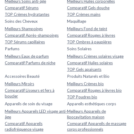
Meilleurs Soins anti-âge
Meilleurs Huiles corporelles
Comparatif Sérums
Comparatif Gels douche
TOP Crèmes hydratantes
TOP Crèmes mains
Soins des Cheveux
Maquillage
Meilleurs Shampoings
Meilleurs Fond de teint
Comparatif Après-shampoings
Comparatif Rouges à lèvres
TOP Sérums capillaires
TOP Ombres à paupières
Parfums
Soins Solaires
Meilleurs Eaux de parfum
Meilleurs Crèmes solaires visage
Comparatif Parfums de niche
Comparatif Huiles solaires
TOP Gels apaisants
Accessoires Beauté
Produits Naturels et Bio
Meilleurs Miroirs
Meilleurs Crèmes bio
Comparatif Lisseurs et fers à
Comparatif Rouges à lèvres bio
boucler
TOP Poudres bio
Appareils de soin du visage
Appareils esthétiques corps
Meilleurs Appareils LED visage anti-
Meilleurs Appareils de
âge
lipocavitation maison
Comparatif Appareils
Comparatif Appareils de massage
radiofréquence visage
corps professionnels