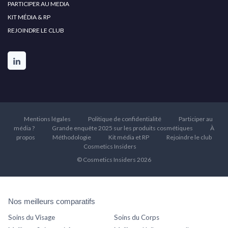
PARTICIPER AU MEDIA
KIT MÉDIA & RP
REJOINDRE LE CLUB
Mentions légales
Politique de confidentialité
Participer au
média ?
Grande enquête 2025 sur les produits cosmétiques
À
propos
Méthodologie
Kit média et RP
Rejoindre le club
Cosmetics Insiders
© Cosmetics Insiders 2026
Nos meilleurs comparatifs
Soins du Visage
Soins du Corps