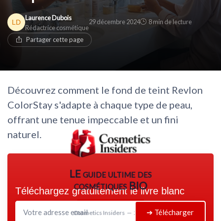
Laurence Dubois
29 décembre 2024
8 min de lecture
Rédactrice cosmétique
Partager cette page
Découvrez comment le fond de teint Revlon
ColorStay s'adapte à chaque type de peau,
offrant une tenue impeccable et un fini
naturel.
LE guide ultime des
cosmétiques BIO
Téléchargez gratuitement le livre blanc
➔ Télécharger
Cosmetics Insiders — 2026