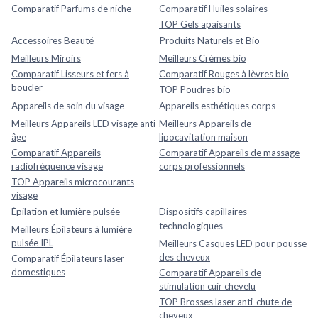
Comparatif Parfums de niche
Comparatif Huiles solaires
TOP Gels apaisants
Accessoires Beauté
Produits Naturels et Bio
Meilleurs Miroirs
Meilleurs Crèmes bio
Comparatif Lisseurs et fers à
Comparatif Rouges à lèvres bio
boucler
TOP Poudres bio
Appareils de soin du visage
Appareils esthétiques corps
Meilleurs Appareils LED visage anti-
Meilleurs Appareils de
âge
lipocavitation maison
Comparatif Appareils
Comparatif Appareils de massage
radiofréquence visage
corps professionnels
TOP Appareils microcourants
visage
Épilation et lumière pulsée
Dispositifs capillaires
technologiques
Meilleurs Épilateurs à lumière
pulsée IPL
Meilleurs Casques LED pour pousse
des cheveux
Comparatif Épilateurs laser
domestiques
Comparatif Appareils de
stimulation cuir chevelu
TOP Brosses laser anti-chute de
cheveux