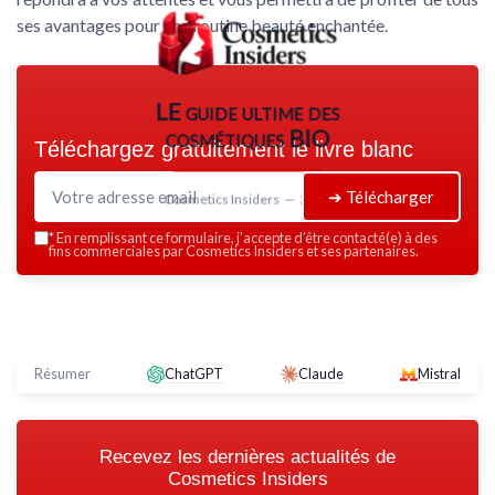
ses avantages pour une routine beauté enchantée.
LE guide ultime des
cosmétiques BIO
Téléchargez gratuitement le livre blanc
➔ Télécharger
Cosmetics Insiders — 2026
*
En remplissant ce formulaire, j’accepte d’être contacté(e) à des
fins commerciales par Cosmetics Insiders et ses partenaires.
Résumer
ChatGPT
Claude
Mistral
Recevez les dernières actualités de
Cosmetics Insiders