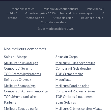
Mentions légales
Politique de confidentialité
Participer au
média ?
Grande enquête 2025 sur les produits cosmétiques
À
propos
Méthodologie
Kit média et RP
Rejoindre le club
Cosmetics Insiders
© Cosmetics Insiders 2026
Nos meilleurs comparatifs
Soins du Visage
Soins du Corps
Meilleurs Soins anti-âge
Meilleurs Huiles corporelles
Comparatif Sérums
Comparatif Gels douche
TOP Crèmes hydratantes
TOP Crèmes mains
Soins des Cheveux
Maquillage
Meilleurs Shampoings
Meilleurs Fond de teint
Comparatif Après-shampoings
Comparatif Rouges à lèvres
TOP Sérums capillaires
TOP Ombres à paupières
Parfums
Soins Solaires
Meilleurs Eaux de parfum
Meilleurs Crèmes solaires visage