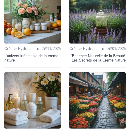
•
•
Crèmes Hydratantes
29/11/2025
Crèmes Hydratantes
09/01/2026
L'univers irrésistible de la crème
L'Essence Naturelle de la Beauté
nature
: Les Secrets de la Crème Nature