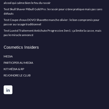
alcool qui calme bien le feu du rasoir
Test Skull Shaver Pitbull Gold Pro : le rasoir pour crâne pratique mais pas sans
défauts
Test Coupe choux DOVO Shavette manche olivier : le bon compromis pour
passer au rasage traditionnel
Test Luxéol Traitement Antichute Progressive 3en1 : ça limite la casse, mais
pas le miracle annoncé
Cosmetics Insiders
MEDIA
PARTICIPER AU MEDIA
KIT MÉDIA & RP
REJOINDRE LE CLUB