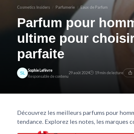
Cosmetics Insiders
Parfumerie
Eaux de Parfum
Parfum pour homme
ultime pour choisir
parfaite
Sophie Lefèvre
29 août 2024
19 min de lecture
Responsable de contenu
Découvrez les meilleurs parfums pour homm
tendance. Explorez les notes, les marques c