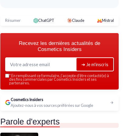
Résumer
ChatGPT
Claude
Mistral
Recevez les dernières actualités de
Cosmetics Insiders
➔ Je m'inscris
*
En remplissant ce formulaire, j’accepte d’être contacté(e) à
des fins commerciales par Cosmetics Insiders et ses
partenaires.
Cosmetics Insiders
Ajoutez-nous à vos sources préférées sur Google
Parole d'experts