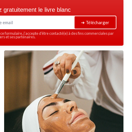
 gratuitement le livre blanc
➔ Télécharger
ce formulaire, j’accepte d’être contacté(e) à des fins commerciales par
rs et ses partenaires.