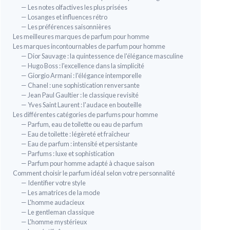
— Les notes olfactives les plus prisées
— Losanges et influences rétro
— Les préférences saisonnières
Les meilleures marques de parfum pour homme
Les marques incontournables de parfum pour homme
— Dior Sauvage : la quintessence de l'élégance masculine
— Hugo Boss : l'excellence dans la simplicité
— Giorgio Armani : l'élégance intemporelle
— Chanel : une sophistication renversante
— Jean Paul Gaultier : le classique revisité
— Yves Saint Laurent : l'audace en bouteille
Les différentes catégories de parfums pour homme
— Parfum, eau de toilette ou eau de parfum
— Eau de toilette : légèreté et fraîcheur
— Eau de parfum : intensité et persistante
— Parfums : luxe et sophistication
— Parfum pour homme adapté à chaque saison
Comment choisir le parfum idéal selon votre personnalité
— Identifier votre style
— Les amatrices de la mode
— L'homme audacieux
— Le gentleman classique
— L'homme mystérieux