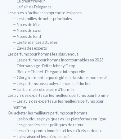
— Le créatif rêveur
— Le flair de l’élégance
Les notes olfactives : comprendre les bases
— Les familles de notes principales
— Notes de tête
— Notes de cœur
— Notes de fond
— Les tendances actuelles
— L'avis des experts
Les parfums pour homme les plus vendus
— Les parfums pour homme incontournables en 2023
— Dior sauvage : l'effet Johnny Depp
— Bleu de Chanel : l'élégance intemporelle
— Giorgio armani acqua di giò : un classique modernisé
— Les parfums boss : polyvalence et séduction
— Le charme brut de terre d'hermès
Les avis des experts sur les meilleurs parfums pour homme
— Les avis des experts sur les meilleurs parfums pour
homme
Où acheter les meilleurs parfums pour homme
— Les boutiques physiques vs. les plateformes en ligne
— Les garanties et les politiques de retour
— Les offres promotionnelles et les coffrets cadeaux
— La livraison et les coûts associés