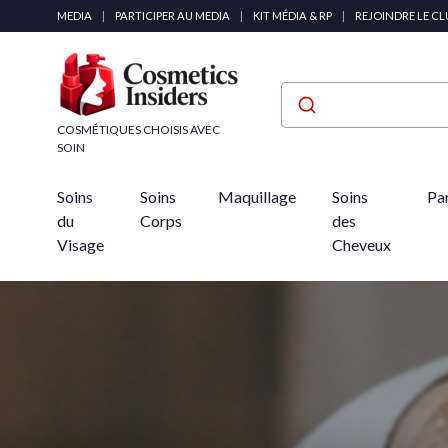
Panneau de gestion des cookies
MEDIA
|
PARTICIPER AU MEDIA
|
KIT MÉDIA & RP
|
REJOINDRE LE C
COSMÉTIQUES CHOISIS AVEC
SOIN
Soins
Soins
Maquillage
Soins
Pa
du
Corps
des
Visage
Cheveux