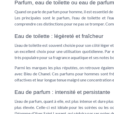
Parfum, eau de toilette ou eau de parfu
Quand on parle de parfum pour homme, il est essentiel de c
Les principales sont le parfum, l'eau de toilette et l'e
comprendre ces distinctions pour ne pas se tromper. Comm
Eau de toilette : légèreté et fraîcheur
L’eau de toilette est souvent choisie pour son côté léger et
un excellent choix pour une utilisation quotidienne. Par
très populaire pour sa fragrance aquatique et ses notes bo
Parmi les marques les plus réputées, on retrouve égalem
avec Bleu de Chanel. Ces parfums pour hommes sont fréq
olfactives et leur longue tenue malgré une concentration e
Eau de parfum : intensité et persistante
L’eau de parfum, quant à elle, est plus intense et dure p
plus élevée. Celle-ci est idéale pour les soirées ou le
l’Homme d'Yves Saint Laurent, qui séduira par ses notes 