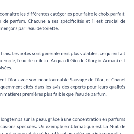
m
onnaître les différentes catégories pour faire le choix parfait.
au de parfum. Chacune a ses spécificités et il est crucial de
ençons par l'eau de toilette.
 frais. Les notes sont généralement plus volatiles, ce qui en fait
 exemple, l'eau de toilette Acqua di Gio de Giorgio Armani est
isées.
ent Dior avec son incontournable Sauvage de Dior, et Chanel
uemment cités dans les avis des experts pour leurs qualités
n matières premières plus faible que l'eau de parfum.
lus longtemps sur la peau, grâce à une concentration en parfums
s occasions spéciales. Un exemple emblématique est La Nuit de
de cardamome et de cèdre, offrant une élégance intemporelle.