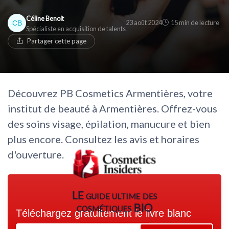
* En rejoignant le club, j'accepte de recevoir les emails
Céline Benoit
de Cosmetics Insiders et les offres de ses partenaires.
* En remplissant ce formulaire, j'accepte d'être
23 août 2024
15 min de lecture
Spécialiste en acquisition de talents
contacté(e) à des fins commerciales par Cosmetics
Non merci, peut-être plus tard
Insiders et ses partenaires.
Partager cette page
Non merci, peut-être plus tard
Découvrez PB Cosmetics Armentières, votre
institut de beauté à Armentières. Offrez-vous
des soins visage, épilation, manucure et bien
plus encore. Consultez les avis et horaires
d'ouverture.
LE guide ultime des
cosmétiques BIO
Téléchargez gratuitement le livre blanc