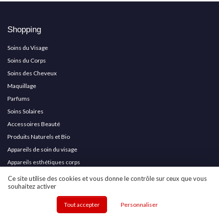
Shopping
Soins du Visage
Soins du Corps
Soins des Cheveux
Maquillage
Parfums
Soins Solaires
Accessoires Beauté
Produits Naturels et Bio
Appareils de soin du visage
Appareils esthétiques corps
Épilation et lumière pulsée
Ce site utilise des cookies et vous donne le contrôle sur ceux que vous
souhaitez activer
Dispositifs capillaires technologiques
Manucure et pédicure professionnelles
Tout accepter
Personnaliser
Coffrets beauté premium