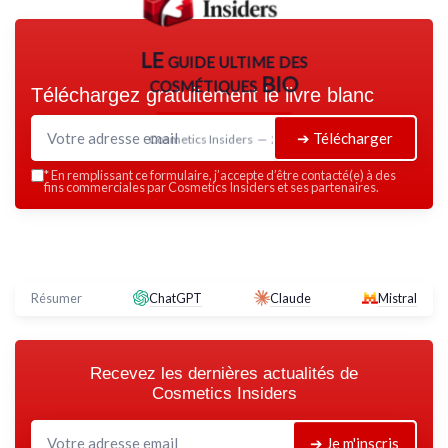
LE guide ultime des
cosmétiques BIO
Téléchargez gratuitement le livre blanc
➔ Télécharger
Cosmetics Insiders — 2026
*
En remplissant ce formulaire, j’accepte d’être contacté(e) à des
fins commerciales par Cosmetics Insiders et ses partenaires.
Résumer
ChatGPT
Claude
Mistral
Recevez les dernières actualités de
Cosmetics Insiders
➔ Je m'inscris