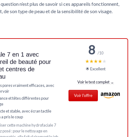
question n’est plus de savoir si ces appareils fonctionnent,
, de son type de peau et de la sensibilité de son visage.
8
/10
le 7 en 1 avec
★★★★★
★★★★★
eil de beauté pour
et centres de
🌟 Excellent
au
Voir le test complet →
s pores vraiment efficaces, avec
ervoir
Voir l'offre
ance et têtes différentes pour
ge
te et stable, avec écran tactile
 a pris le coup
iser cette machine hydrofaciale 7
z posé : pour le nettoyage en
mpuretés, elle fait clairement le job.