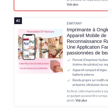
Voir plus
#2
‎EIWITANY
Imprimante à Ongl
Appareil Mobile de 
Reconnaissance Ra
Une Application Fac
passionnées de bea
Permet d’imprimer facilem
(même des photos) sur ongl
Appareil compact et léger, 
batterie externe
Rendu propre sur motifs s
préparée, idéal pour du nai
Au final, cette imprimante à on
un gadget qui peut être sympa s
pieds.
Voir plus