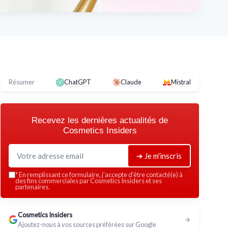
Résumer
ChatGPT
Claude
Mistral
Recevez les dernières actualités de
Cosmetics Insiders
➔ Je m'inscris
*
En remplissant ce formulaire, j’accepte d’être contacté(e) à
des fins commerciales par Cosmetics Insiders et ses
partenaires.
Cosmetics Insiders
Ajoutez-nous à vos sources préférées sur Google