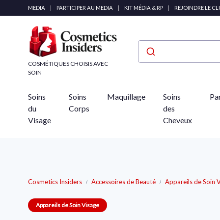
Panneau de gestion des cookies
MEDIA
|
PARTICIPER AU MEDIA
|
KIT MÉDIA & RP
|
REJOINDRE LE C
COSMÉTIQUES CHOISIS AVEC
SOIN
Soins
Soins
Maquillage
Soins
Pa
du
Corps
des
Visage
Cheveux
Cosmetics Insiders
Accessoires de Beauté
Appareils de Soin 
Appareils de Soin Visage