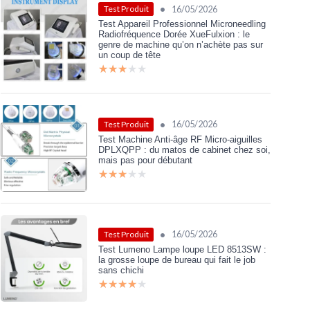
•
16/05/2026
Test Produit
Test Appareil Professionnel Microneedling
Radiofréquence Dorée XueFulxion : le
genre de machine qu’on n’achète pas sur
un coup de tête
★★★★★
★★★★★
•
16/05/2026
Test Produit
Test Machine Anti-âge RF Micro-aiguilles
DPLXQPP : du matos de cabinet chez soi,
mais pas pour débutant
★★★★★
★★★★★
•
16/05/2026
Test Produit
Test Lumeno Lampe loupe LED 8513SW :
la grosse loupe de bureau qui fait le job
sans chichi
★★★★★
★★★★★