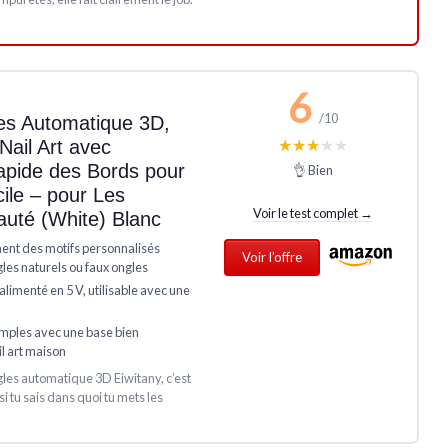
6
/10
es Automatique 3D,
★★★★★
★★★★★
Nail Art avec
pide des Bords pour
👌 Bien
ile – pour Les
Voir le test complet →
uté (White) Blanc
ent des motifs personnalisés
Voir l'offre
es naturels ou faux ongles
alimenté en 5 V, utilisable avec une
imples avec une base bien
l art maison
gles automatique 3D Eiwitany, c’est
i tu sais dans quoi tu mets les