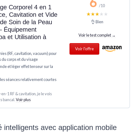
6
/10
ge Corporel 4 en 1
★★★★★
★★★★★
e, Cavitation et Vide
l de Soin de la Peau
👌 Bien
e – Équipement
Voir le test complet →
a et Utilisation à
Voir l'offre
nies (RF, cavitation, vacuum) pour
s du corps et du visage
de et léger effet tenseur sur la
 des séances relativement courtes
4-en-1 RF & cavitation, je le vois
s bancal.
Voir plus
 intelligents avec application mobile