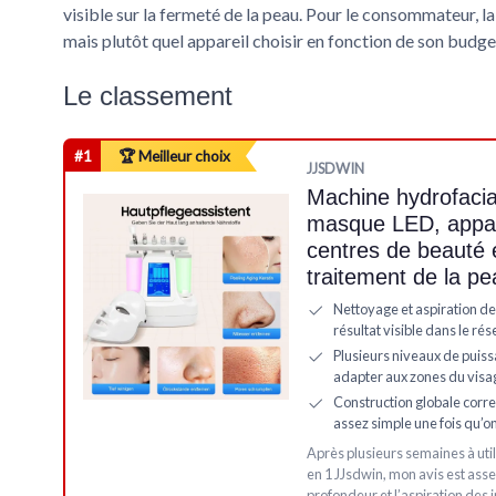
visible sur la fermeté de la peau. Pour le consommateur, la 
mais plutôt quel appareil choisir en fonction de son budget
Le classement
#1
🏆 Meilleur choix
‎JJSDWIN
Machine hydrofacia
masque LED, appar
centres de beauté 
traitement de la pe
Nettoyage et aspiration de
résultat visible dans le rés
Plusieurs niveaux de puiss
adapter aux zones du visa
Construction globale correc
assez simple une fois qu’on
Après plusieurs semaines à util
en 1 JJsdwin, mon avis est asse
profondeur et l’aspiration des i