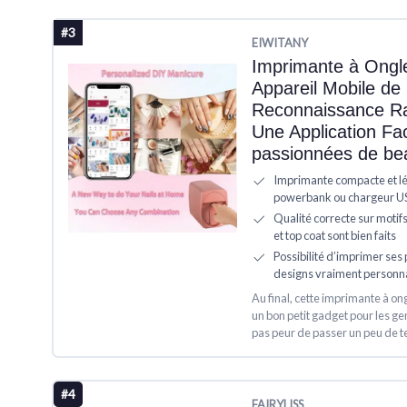
#3
‎EIWITANY
Imprimante à Ongl
Appareil Mobile de 
Reconnaissance Ra
Une Application Fac
passionnées de bea
Imprimante compacte et lé
powerbank ou chargeur USB
Qualité correcte sur motif
et top coat sont bien faits
Possibilité d’imprimer ses
designs vraiment personna
Au final, cette imprimante à on
un bon petit gadget pour les gens
pas peur de passer un peu de t
#4
‎FAIRYLISS