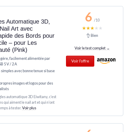
6
/10
es Automatique 3D,
★★★★★
★★★★★
Nail Art avec
pide des Bords pour
👌 Bien
ile – pour Les
Voir le test complet →
uté (Pink)
gère, facilement alimentée par
Voir l'offre
 5 V / 2 A
s simples avec bonne tenue si base
 propres images et logos pour des
lisés
gles automatique 3D Eiwitany, c’est
 qui aiment le nail art et qui n’ont
emps à tester.
Voir plus