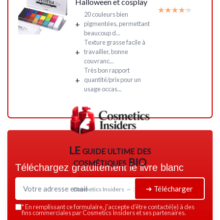
Halloween et cosplay
★★★★★
★★★★★
20 couleurs bien
+
pigmentées, permettant
beaucoup d...
Texture grasse facile à
+
travailler, bonne
couvranc...
Très bon rapport
+
quantité/prix pour un
usage occas...
LE guide ultime des
cosmétiques BIO
Téléchargez gratuitement le livre blanc
➔ Télécharger
Cosmetics Insiders — 2026
*
En remplissant ce formulaire, j’accepte d’être contacté(e) à des
fins commerciales par Cosmetics Insiders et ses partenaires.