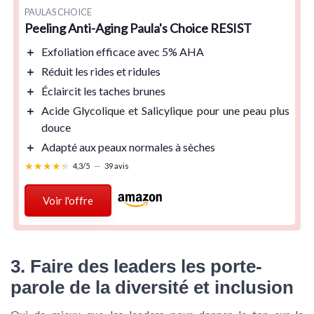
PAULAS CHOICE
Peeling Anti-Aging Paula's Choice RESIST
＋
Exfoliation
efficace avec 5% AHA
＋
Réduit
les rides et ridules
＋
Éclaircit
les taches brunes
＋
Acide Glycolique
et Salicylique pour une peau plus
douce
＋
Adapté
aux peaux normales à sèches
★★★★★
★★★★★
4,3/5
—
39 avis
Voir l'offre
3. Faire des leaders les porte-
parole de la diversité et inclusion