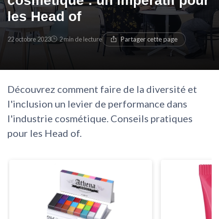
cosmétique : un impératif pour
les Head of
* En rejoignant le club, j'accepte de recevoir les emails
de Cosmetics Insiders et les offres de ses partenaires.
* En remplissant ce formulaire, j'accepte d'être
contacté(e) à des fins commerciales par Cosmetics
22 octobre 2023
2 min de lecture
Partager cette page
Insiders et ses partenaires.
Découvrez comment faire de la diversité et
l'inclusion un levier de performance dans
l'industrie cosmétique. Conseils pratiques
pour les Head of.