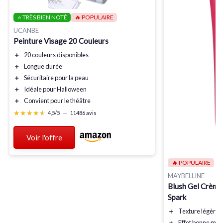
⭐ TRÈS BIEN NOTÉ
🔥 POPULAIRE
UCANBE
Peinture Visage 20 Couleurs
＋
20 couleurs
disponibles
＋
Longue durée
＋
Sécuritaire
pour la peau
＋
Idéale pour Halloween
＋
Convient pour le théâtre
★★★★★
★★★★★
4,5/5
—
11486 avis
Voir l'offre
🔥 POPULAIRE
MAYBELLINE
Blush Gel Crème
Spark
＋
Texture légère
＋
Effet bonne min