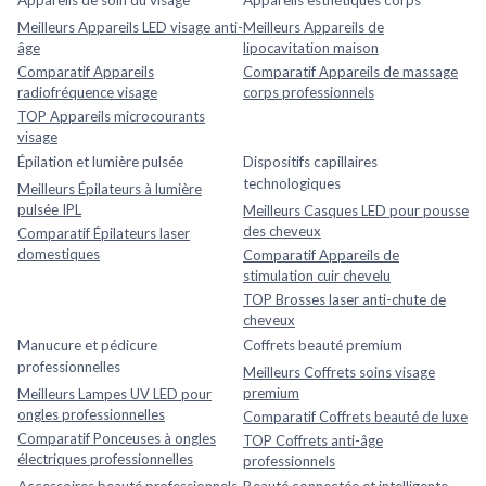
Appareils de soin du visage
Appareils esthétiques corps
Meilleurs Appareils LED visage anti-
Meilleurs Appareils de
âge
lipocavitation maison
Comparatif Appareils
Comparatif Appareils de massage
radiofréquence visage
corps professionnels
TOP Appareils microcourants
visage
Épilation et lumière pulsée
Dispositifs capillaires
technologiques
Meilleurs Épilateurs à lumière
pulsée IPL
Meilleurs Casques LED pour pousse
des cheveux
Comparatif Épilateurs laser
domestiques
Comparatif Appareils de
stimulation cuir chevelu
TOP Brosses laser anti-chute de
cheveux
Manucure et pédicure
Coffrets beauté premium
professionnelles
Meilleurs Coffrets soins visage
premium
Meilleurs Lampes UV LED pour
ongles professionnelles
Comparatif Coffrets beauté de luxe
Comparatif Ponceuses à ongles
TOP Coffrets anti-âge
électriques professionnelles
professionnels