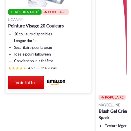
⭐ TRÈS BIEN NOTÉ
🔥 POPULAIRE
UCANBE
Peinture Visage 20 Couleurs
＋
20 couleurs
disponibles
＋
Longue durée
＋
Sécuritaire
pour la peau
＋
Idéale pour Halloween
＋
Convient pour le théâtre
★★★★★
★★★★★
4,5/5
—
11486 avis
Voir l'offre
🔥 POPULAIRE
MAYBELLINE
Blush Gel Crème
Spark
＋
Texture légère