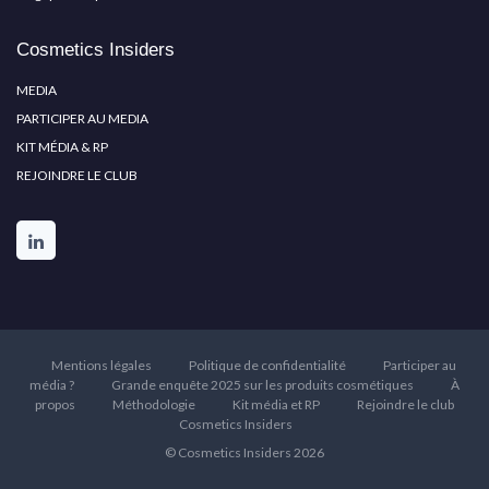
Cosmetics Insiders
MEDIA
PARTICIPER AU MEDIA
KIT MÉDIA & RP
REJOINDRE LE CLUB
Mentions légales
Politique de confidentialité
Participer au
média ?
Grande enquête 2025 sur les produits cosmétiques
À
propos
Méthodologie
Kit média et RP
Rejoindre le club
Cosmetics Insiders
© Cosmetics Insiders 2026