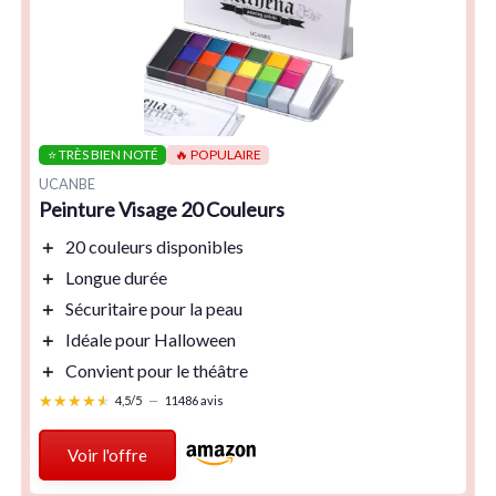
⭐ TRÈS BIEN NOTÉ
🔥 POPULAIRE
UCANBE
Peinture Visage 20 Couleurs
＋
20 couleurs
disponibles
＋
Longue durée
＋
Sécuritaire
pour la peau
＋
Idéale pour Halloween
＋
Convient pour le théâtre
★★★★★
★★★★★
4,5/5
—
11486 avis
Voir l'offre