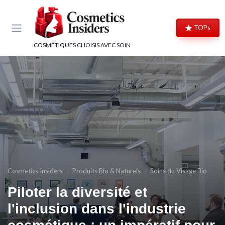
Panneau de gestion des cookies
TOPs
COSMÉTIQUES CHOISIS AVEC SOIN
Cosmetics Insiders
Produits Bio & Naturels
Soins du Visage Bio
Piloter la diversité et
l'inclusion dans l'industrie
→ Je rejoins le club
→ Je m'inscris