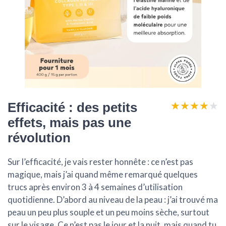
★★★★★
★★★★★
Efficacité : des petits
effets, mais pas une
révolution
Sur l’efficacité, je vais rester honnête :
ce n’est pas
magique
, mais j’ai quand même remarqué quelques
trucs après environ 3 à 4 semaines d’utilisation
quotidienne. D’abord au niveau de la peau : j’ai trouvé ma
peau un peu plus souple et un peu moins sèche, surtout
sur le visage. Ce n’est pas le jour et la nuit, mais quand tu