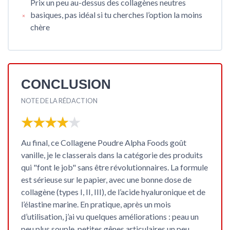
Prix un peu au-dessus des collagènes neutres
basiques, pas idéal si tu cherches l’option la moins
chère
CONCLUSION
NOTE DE LA RÉDACTION
★★★★★
★★★★★
Au final, ce
Collagene Poudre Alpha Foods goût
vanille
, je le classerais dans la catégorie des produits
qui "font le job" sans être révolutionnaires. La formule
est sérieuse sur le papier, avec une bonne dose de
collagène (types I, II, III), de l’acide hyaluronique et de
l’élastine marine. En pratique, après un mois
d’utilisation, j’ai vu quelques améliorations : peau un
peu plus souple, petites gênes articulaires un peu