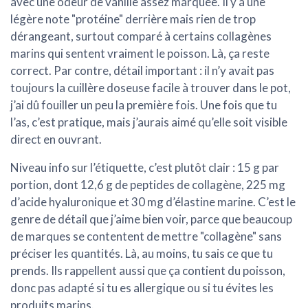
avec une
odeur de vanille assez marquée
. Il y a une
légère note "protéine" derrière mais rien de trop
dérangeant, surtout comparé à certains collagènes
marins qui sentent vraiment le poisson. Là, ça reste
correct. Par contre, détail important : il n’y avait pas
toujours la cuillère doseuse facile à trouver dans le pot,
j’ai dû fouiller un peu la première fois. Une fois que tu
l’as, c’est pratique, mais j’aurais aimé qu’elle soit visible
direct en ouvrant.
Niveau info sur l’étiquette, c’est plutôt clair :
15 g par
portion
, dont 12,6 g de peptides de collagène, 225 mg
d’acide hyaluronique et 30 mg d’élastine marine. C’est le
genre de détail que j’aime bien voir, parce que beaucoup
de marques se contentent de mettre "collagène" sans
préciser les quantités. Là, au moins, tu sais ce que tu
prends. Ils rappellent aussi que ça contient du poisson,
donc pas adapté si tu es allergique ou si tu évites les
produits marins.