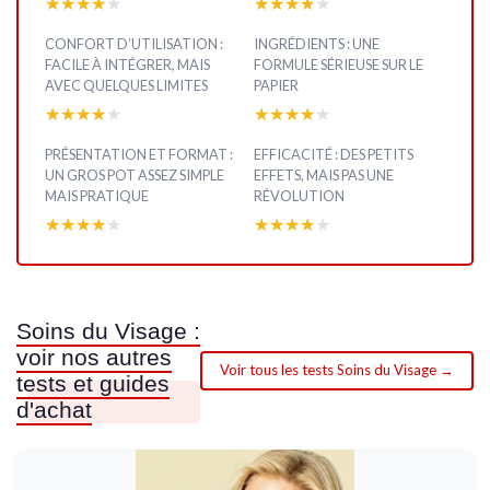
★★★★★
★★★★★
★★★★★
★★★★★
CONFORT D’UTILISATION :
INGRÉDIENTS : UNE
FACILE À INTÉGRER, MAIS
FORMULE SÉRIEUSE SUR LE
AVEC QUELQUES LIMITES
PAPIER
★★★★★
★★★★★
★★★★★
★★★★★
PRÉSENTATION ET FORMAT :
EFFICACITÉ : DES PETITS
UN GROS POT ASSEZ SIMPLE
EFFETS, MAIS PAS UNE
MAIS PRATIQUE
RÉVOLUTION
★★★★★
★★★★★
★★★★★
★★★★★
Soins du Visage :
voir nos autres
Voir tous les tests Soins du Visage →
tests et guides
d'achat