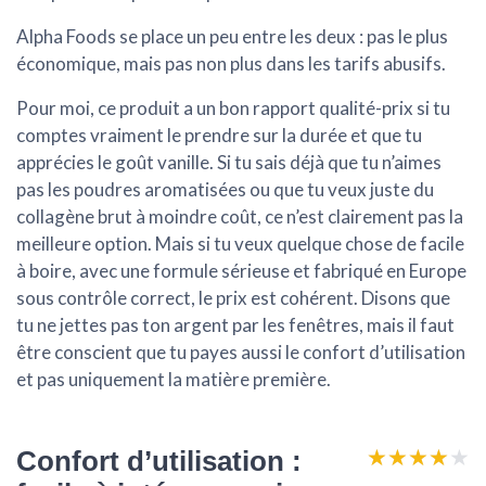
Alpha Foods se place un peu entre les deux : pas le plus
économique, mais pas non plus dans les tarifs abusifs.
Pour moi, ce produit a un
bon rapport qualité-prix
si tu
comptes vraiment le prendre sur la durée et que tu
apprécies le goût vanille. Si tu sais déjà que tu n’aimes
pas les poudres aromatisées ou que tu veux juste du
collagène brut à moindre coût, ce n’est clairement pas la
meilleure option. Mais si tu veux quelque chose de facile
à boire, avec une formule sérieuse et fabriqué en Europe
sous contrôle correct, le prix est cohérent. Disons que
tu ne jettes pas ton argent par les fenêtres, mais il faut
être conscient que tu payes aussi le confort d’utilisation
et pas uniquement la matière première.
★★★★★
★★★★★
Confort d’utilisation :