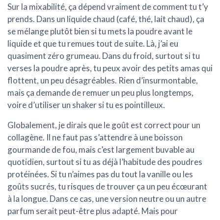
Sur la
mixabilité
, ça dépend vraiment de comment tu t’y
prends. Dans un liquide chaud (café, thé, lait chaud), ça
se mélange plutôt bien si tu
mets la poudre avant le
liquide
et que tu remues tout de suite. Là, j’ai eu
quasiment zéro grumeau. Dans du froid, surtout si tu
verses la poudre après, tu peux avoir des petits amas qui
flottent, un peu désagréables. Rien d’insurmontable,
mais ça demande de remuer un peu plus longtemps,
voire d’utiliser un shaker si tu es pointilleux.
Globalement, je dirais que le
goût est correct
pour un
collagène. Il ne faut pas s’attendre à une boisson
gourmande de fou, mais c’est largement buvable au
quotidien, surtout si tu as déjà l’habitude des poudres
protéinées. Si tu n’aimes pas du tout la vanille ou les
goûts sucrés, tu risques de trouver ça un peu écœurant
à la longue. Dans ce cas, une version neutre ou un autre
parfum serait peut-être plus adapté. Mais pour