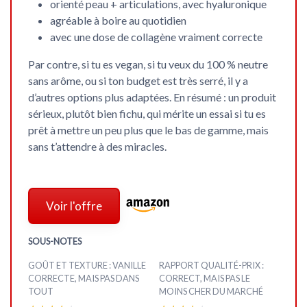
orienté peau + articulations, avec hyaluronique
agréable à boire au quotidien
avec une dose de collagène vraiment correcte
Par contre, si tu es vegan, si tu veux du 100 % neutre
sans arôme, ou si ton budget est très serré, il y a
d’autres options plus adaptées. En résumé : un produit
sérieux, plutôt bien fichu, qui mérite un essai si tu es
prêt à mettre un peu plus que le bas de gamme, mais
sans t’attendre à des miracles.
Voir l'offre
SOUS-NOTES
GOÛT ET TEXTURE : VANILLE
RAPPORT QUALITÉ-PRIX :
CORRECTE, MAIS PAS DANS
CORRECT, MAIS PAS LE
TOUT
MOINS CHER DU MARCHÉ