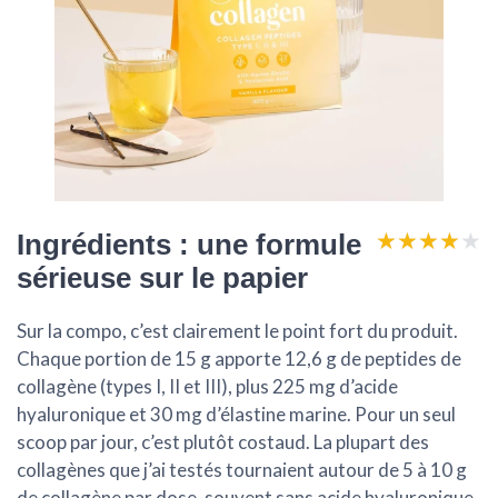
★★★★★
★★★★★
Ingrédients : une formule
sérieuse sur le papier
Sur la compo, c’est clairement le point fort du produit.
Chaque portion de 15 g apporte
12,6 g de peptides de
collagène
(types I, II et III), plus
225 mg d’acide
hyaluronique
et
30 mg d’élastine marine
. Pour un seul
scoop par jour, c’est plutôt costaud. La plupart des
collagènes que j’ai testés tournaient autour de 5 à 10 g
de collagène par dose, souvent sans acide hyaluronique