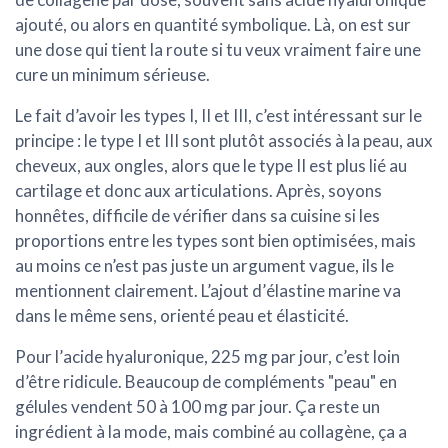
ajouté, ou alors en quantité symbolique. Là, on est sur
une dose qui tient la route si tu veux vraiment faire une
cure un minimum sérieuse.
Le fait d’avoir les
types I, II et III
, c’est intéressant sur le
principe : le type I et III sont plutôt associés à la peau, aux
cheveux, aux ongles, alors que le type II est plus lié au
cartilage et donc aux articulations. Après, soyons
honnêtes, difficile de vérifier dans sa cuisine si les
proportions entre les types sont bien optimisées, mais
au moins ce n’est pas juste un argument vague, ils le
mentionnent clairement. L’ajout d’
élastine marine
va
dans le même sens, orienté peau et élasticité.
Pour l’
acide hyaluronique
, 225 mg par jour, c’est loin
d’être ridicule. Beaucoup de compléments "peau" en
gélules vendent 50 à 100 mg par jour. Ça reste un
ingrédient à la mode, mais combiné au collagène, ça a