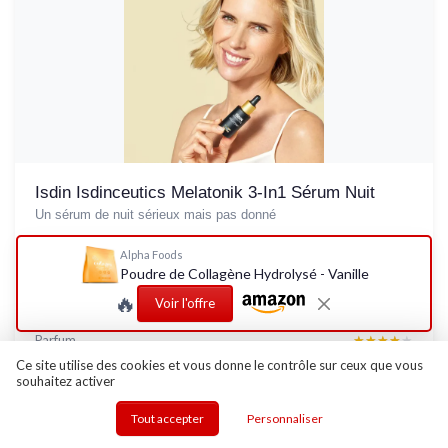
Isdin Isdinceutics Melatonik 3-In1 Sérum Nuit
Un sérum de nuit sérieux mais pas donné
8.6/10
★★★★★
★★★★★
Alpha Foods
Rapport qualité-prix
★★★★★
★★★★★
Poudre de Collagène Hydrolysé - Vanille
Design
★★★★★
★★★★★
🔥
Voir l'offre
Confort
★★★★★
★★★★★
Parfum
★★★★★
★★★★★
Ce site utilise des cookies et vous donne le contrôle sur ceux que vous
souhaitez activer
Lire le test produit complet
Tout accepter
Personnaliser