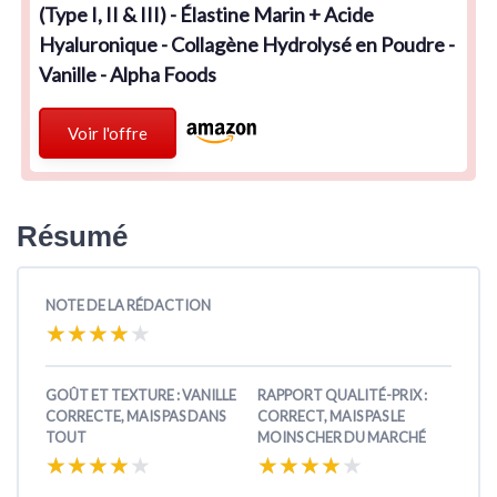
(Type I, II & III) - Élastine Marin + Acide
Hyaluronique - Collagène Hydrolysé en Poudre -
Vanille - Alpha Foods
Voir l'offre
Résumé
NOTE DE LA RÉDACTION
★★★★★
★★★★★
GOÛT ET TEXTURE : VANILLE
RAPPORT QUALITÉ-PRIX :
CORRECTE, MAIS PAS DANS
CORRECT, MAIS PAS LE
TOUT
MOINS CHER DU MARCHÉ
★★★★★
★★★★★
★★★★★
★★★★★