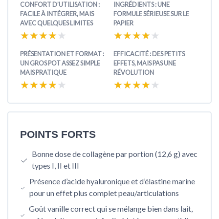
CONFORT D’UTILISATION :
INGRÉDIENTS : UNE
FACILE À INTÉGRER, MAIS
FORMULE SÉRIEUSE SUR LE
AVEC QUELQUES LIMITES
PAPIER
★★★★★
★★★★★
★★★★★
★★★★★
PRÉSENTATION ET FORMAT :
EFFICACITÉ : DES PETITS
UN GROS POT ASSEZ SIMPLE
EFFETS, MAIS PAS UNE
MAIS PRATIQUE
RÉVOLUTION
★★★★★
★★★★★
★★★★★
★★★★★
POINTS FORTS
Bonne dose de collagène par portion (12,6 g) avec
types I, II et III
Présence d’acide hyaluronique et d’élastine marine
pour un effet plus complet peau/articulations
Goût vanille correct qui se mélange bien dans lait,