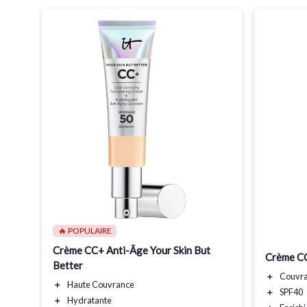
 des
🔥 POPULAIRE
Crème CC+ Anti-Âge Your Skin But
Crème CC
Better
＋
Couvr
＋
Haute Couvrance
＋
SPF40
＋
Hydratante