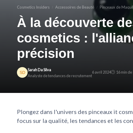
Cosmetics Insiders
Accessoires de Beauté
Pinceaux de Maqui
À la découverte de
cosmetics : l'allian
précision
Sarah Da Silva
6 avril 2024
16 min de 
Analyste de tendances de recrutement
Plongez dans l'univers des pinceaux it cosm
focus sur la qualité, les tendances et les con