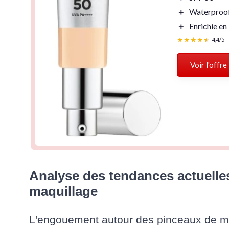
＋
Waterproo
＋
Enrichie en
★★★★★
★★★★★
4,4/5
Voir l'offre
Analyse des tendances actuelle
maquillage
L'engouement autour des pinceaux de m