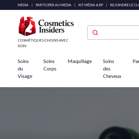
Panneau de gestion des cookies
MEDIA
|
PARTICIPER AU MEDIA
|
KIT MÉDIA & RP
|
REJOINDRE LE C
COSMÉTIQUES CHOISIS AVEC
SOIN
Soins
Soins
Maquillage
Soins
Pa
du
Corps
des
Visage
Cheveux