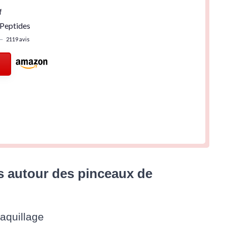
f
 Peptides
—
2119 avis
s autour des pinceaux de
aquillage