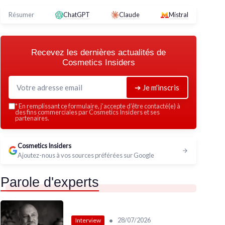
Résumer
ChatGPT
Claude
Mistral
Recevez les dernières actualités de
Cosmetics Insiders
➔ Je m'inscris
*
En remplissant ce formulaire, j’accepte d’être contacté(e) à
des fins commerciales par Cosmetics Insiders et ses
partenaires.
Cosmetics Insiders
Ajoutez-nous à vos sources préférées sur Google
Parole d'experts
•
28/07/2026
Interview