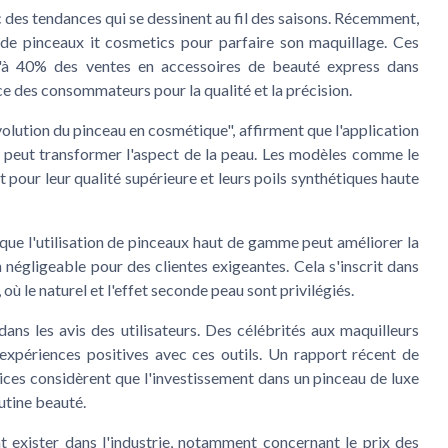
c des
tendances
qui se dessinent au fil des saisons. Récemment,
n de
pinceaux it cosmetics
pour parfaire son maquillage. Ces
qu'à 40% des ventes en accessoires de
beauté express
dans
ce des consommateurs pour la qualité et la précision.
lution du pinceau en cosmétique", affirment que l'application
peut transformer l'aspect de la peau. Les modèles comme le
pour leur qualité supérieure et leurs
poils synthétiques
haute
que l'utilisation de pinceaux haut de gamme peut améliorer la
négligeable pour des clientes exigeantes. Cela s'inscrit dans
, où le naturel et l'effet seconde peau sont privilégiés.
 dans les
avis
des utilisateurs. Des célébrités aux maquilleurs
expériences positives
avec ces outils. Un
rapport
récent de
ices considèrent que l'
investissement
dans un
pinceau de luxe
outine beauté.
 exister dans l'industrie, notamment concernant le prix des