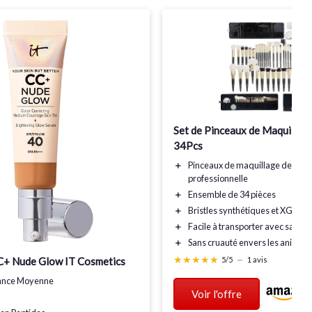
Set de Pinceaux de Maquillag
34Pcs
＋
Pinceaux de maquillage de
qual
professionnelle
＋
Ensemble de
34 pièces
＋
Bristles
synthétiques
et
XGF
＋
Facile à transporter avec
sac de
＋
Sans cruauté
envers les animau
★★★★★
★★★★★
+ Nude Glow IT Cosmetics
5/5
—
1 avis
ance Moyenne
Voir l'offre