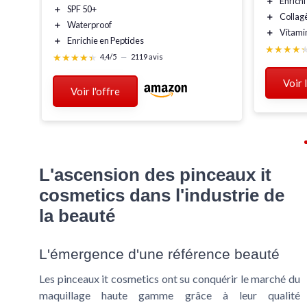
＋
Enrichi
＋
SPF 50+
＋
Collag
＋
Waterproof
＋
Vitami
＋
Enrichie en Peptides
★★★★
★★★★
★★★★★
★★★★★
4,4/5
—
2119 avis
Voir 
Voir l'offre
L'ascension des pinceaux it
cosmetics dans l'industrie de
la beauté
L'émergence d'une référence beauté
Les pinceaux it cosmetics ont su conquérir le marché du
maquillage haute gamme grâce à leur qualité