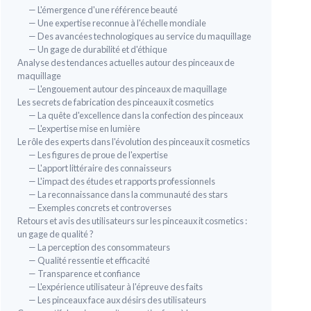
— L'émergence d'une référence beauté
— Une expertise reconnue à l'échelle mondiale
— Des avancées technologiques au service du maquillage
— Un gage de durabilité et d'éthique
Analyse des tendances actuelles autour des pinceaux de
maquillage
— L'engouement autour des pinceaux de maquillage
Les secrets de fabrication des pinceaux it cosmetics
— La quête d'excellence dans la confection des pinceaux
Lot De 9 Pinceaux Pour Fard À
— L'expertise mise en lumière
e de Luxe
Paupières
Le rôle des experts dans l'évolution des pinceaux it cosmetics
— Les figures de proue de l'expertise
＋
9 pinceaux
inclus
ité
— L'apport littéraire des connaisseurs
＋
Qualité de luxe
— L'impact des études et rapports professionnels
＋
Imperméable
— La reconnaissance dans la communauté des stars
＋
Ensemble complet
pour le maquillage des
— Exemples concrets et controverses
yeux
Retours et avis des utilisateurs sur les pinceaux it cosmetics :
 voyage
🔥 
un gage de qualité ?
★★★★★
★★★★★
4,3/5
—
38 avis
x
— La perception des consommateurs
Crè
— Qualité ressentie et efficacité
Bet
Voir l'offre
— Transparence et confiance
— L'expérience utilisateur à l'épreuve des faits
＋
— Les pinceaux face aux désirs des utilisateurs
＋