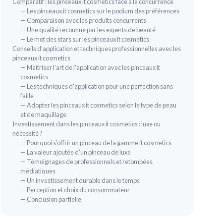
Comparatif : les pinceaux it cosmetics face à la concurrence
＋
— Les pinceaux it cosmetics sur le podium des préférences
＋
— Comparaison avec les produits concurrents
＋
E
— Une qualité reconnue par les experts de beauté
— Le mot des stars sur les pinceaux it cosmetics
★★
★★
Conseils d'application et techniques professionnelles avec les
pinceaux it cosmetics
— Maîtriser l'art de l'application avec les pinceaux it
cosmetics
— Les techniques d'application pour une perfection sans
faille
— Adopter les pinceaux it cosmetics selon le type de peau
et de maquillage
Investissement dans les pinceaux it cosmetics : luxe ou
nécessité ?
— Pourquoi s'offrir un pinceau de la gamme it cosmetics
— La valeur ajoutée d'un pinceau de luxe
— Témoignages de professionnels et retombées
médiatiques
— Un investissement durable dans le temps
— Perception et choix du consommateur
— Conclusion partielle