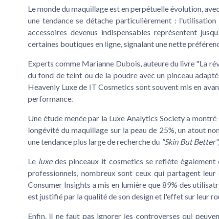
Le monde du
maquillage
est en perpétuelle évolution, ave
une
tendance
se détache particulièrement : l'utilisatio
accessoires devenus indispensables représentent jus
certaines boutiques en ligne, signalant une nette préféren
Experts
comme Marianne Dubois, auteure du livre "La révo
du
fond de teint
ou de la
poudre
avec un pinceau adapté 
Heavenly Luxe
de IT Cosmetics sont souvent mis en avant 
performance.
Une étude menée par la Luxe Analytics Society a montré 
longévité
du maquillage sur la peau de 25%, un atout non 
une tendance plus large de recherche du
"Skin But Better"
Le
luxe
des
pinceaux it cosmetics
se reflète également
professionnels, nombreux sont ceux qui partagent leur
Consumer Insights a mis en lumière que 89% des utilisatr
est justifié par la qualité de son design et l'effet sur leur r
Enfin, il ne faut pas ignorer les
controverses
qui peuvent