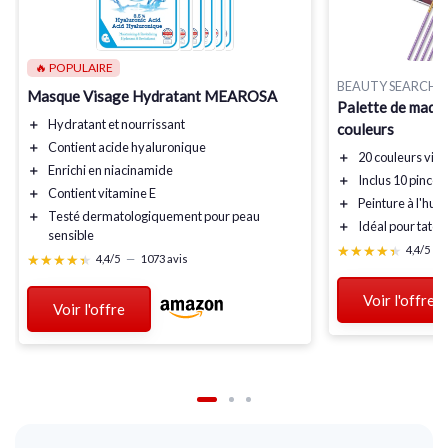
🔥 POPULAIRE
BEAUTY SEARCHE
Masque Visage Hydratant MEAROSA
Palette de maqui
＋
Hydratant
et
nourrissant
couleurs
＋
Contient
acide hyaluronique
＋
20 couleurs
vibr
＋
Enrichi en
niacinamide
＋
Inclus
10 pincea
＋
Contient
vitamine E
＋
Peinture à l'huil
＋
Testé dermatologiquement pour peau
＋
Idéal pour
tatou
sensible
★★★★★
★★★★★
4,4/5
—
★★★★★
★★★★★
4,4/5
—
1073 avis
Voir l'offre
Voir l'offre