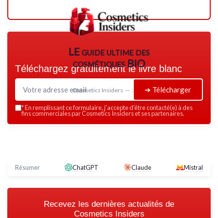
LE guide ultime des
cosmétiques BIO
Téléchargez gratuitement le livre blanc
➔ Télécharger
Cosmetics Insiders — 2026
*
En remplissant ce formulaire, j’accepte d’être contacté(e) à des
fins commerciales par Cosmetics Insiders et ses partenaires.
Résumer
ChatGPT
Claude
Mistral
Recevez les dernières actualités de
Cosmetics Insiders