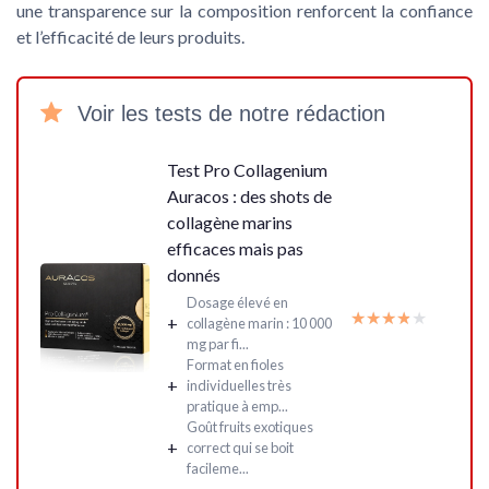
une transparence sur la composition renforcent la confiance
et l’efficacité de leurs
produits
.
Voir les tests de notre rédaction
Test Pro Collagenium
Auracos : des shots de
collagène marins
efficaces mais pas
donnés
Dosage élevé en
★★★★★
★★★★★
+
collagène marin : 10 000
mg par fi...
Format en fioles
+
individuelles très
pratique à emp...
Goût fruits exotiques
+
correct qui se boit
facileme...