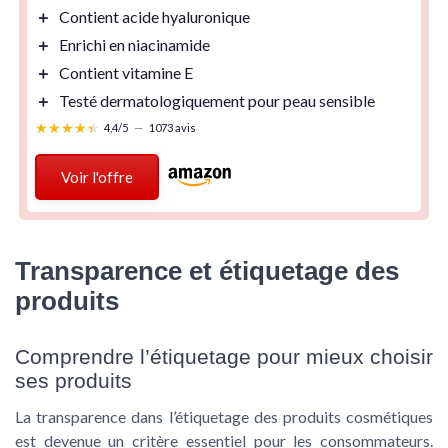
＋
Contient
acide hyaluronique
＋
Enrichi en
niacinamide
＋
Contient
vitamine E
＋
Testé dermatologiquement pour peau
sensible
★★★★★
★★★★★
4,4/5
—
1073 avis
Voir l'offre
Transparence et étiquetage des
produits
Comprendre l’étiquetage pour mieux choisir
ses produits
La transparence dans l’étiquetage des produits cosmétiques
est devenue un critère essentiel pour les consommateurs.