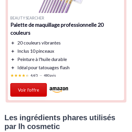
BEAUTY SEARCHER
Palette de maquillage professionnelle 20
couleurs
＋
20 couleurs
vibrantes
＋
Inclus
10 pinceaux
＋
Peinture à l'huile
durable
＋
Idéal pour
tatouages flash
★★★★★
★★★★★
4,4/5
—
480 avis
Voir l'offre
Les ingrédients phares utilisés
par lh cosmetic