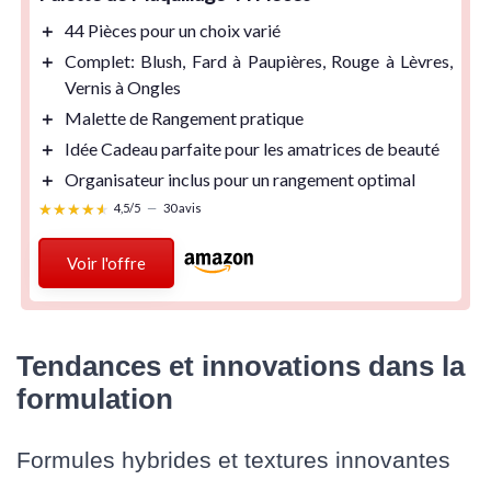
＋
44 Pièces
pour un choix varié
＋
Complet
: Blush, Fard à Paupières, Rouge à Lèvres,
Vernis à Ongles
＋
Malette de Rangement
pratique
＋
Idée Cadeau
parfaite pour les amatrices de beauté
＋
Organisateur
inclus pour un rangement optimal
★★★★★
★★★★★
4,5/5
—
30 avis
Voir l'offre
Tendances et innovations dans la
formulation
Formules hybrides et textures innovantes