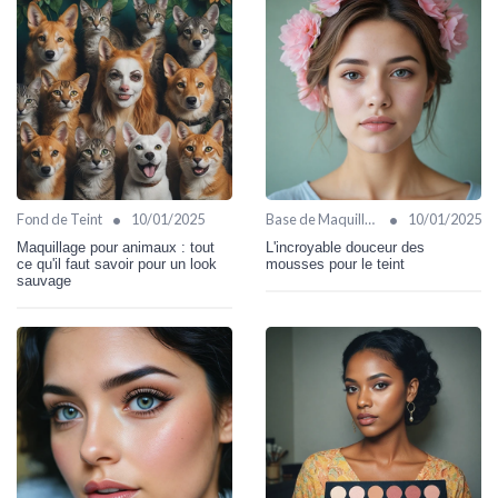
•
•
Fond de Teint
10/01/2025
Base de Maquillage
10/01/2025
Maquillage pour animaux : tout
L'incroyable douceur des
ce qu'il faut savoir pour un look
mousses pour le teint
sauvage