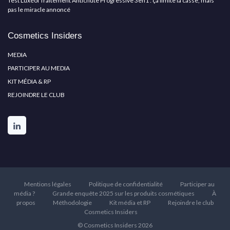
Test Luxéol Traitement Antichute Progressive 3en1 : ça limite la casse, mais
pas le miracle annoncé
Cosmetics Insiders
MEDIA
PARTICIPER AU MEDIA
KIT MÉDIA & RP
REJOINDRE LE CLUB
Mentions légales
Politique de confidentialité
Participer au
média ?
Grande enquête 2025 sur les produits cosmétiques
À
propos
Méthodologie
Kit média et RP
Rejoindre le club
Cosmetics Insiders
© Cosmetics Insiders 2026