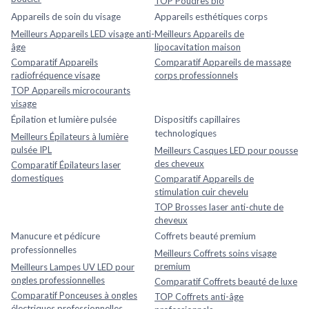
TOP Poudres bio
Appareils de soin du visage
Appareils esthétiques corps
Meilleurs Appareils LED visage anti-
Meilleurs Appareils de
âge
lipocavitation maison
Comparatif Appareils
Comparatif Appareils de massage
radiofréquence visage
corps professionnels
TOP Appareils microcourants
visage
Épilation et lumière pulsée
Dispositifs capillaires
technologiques
Meilleurs Épilateurs à lumière
pulsée IPL
Meilleurs Casques LED pour pousse
des cheveux
Comparatif Épilateurs laser
domestiques
Comparatif Appareils de
stimulation cuir chevelu
TOP Brosses laser anti-chute de
cheveux
Manucure et pédicure
Coffrets beauté premium
professionnelles
Meilleurs Coffrets soins visage
premium
Meilleurs Lampes UV LED pour
ongles professionnelles
Comparatif Coffrets beauté de luxe
Comparatif Ponceuses à ongles
TOP Coffrets anti-âge
électriques professionnelles