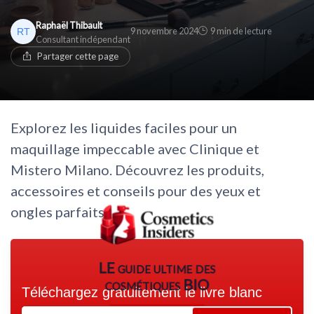
* En rejoignant le club, j'accepte de recevoir les emails
Raphaël Thibault
de Cosmetics Insiders et les offres de ses partenaires.
* En remplissant ce formulaire, j'accepte d'être
9 novembre 2024
9 min de lecture
Consultant indépendant
contacté(e) à des fins commerciales par Cosmetics
Non merci, peut-être plus tard
Partager cette page
Insiders et ses partenaires.
Non merci, peut-être plus tard
Explorez les liquides faciles pour un
maquillage impeccable avec Clinique et
Mistero Milano. Découvrez les produits,
accessoires et conseils pour des yeux et
ongles parfaits.
LE guide ultime des
cosmétiques BIO
Téléchargez gratuitement le livre blanc